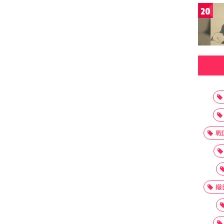
20
戦
織