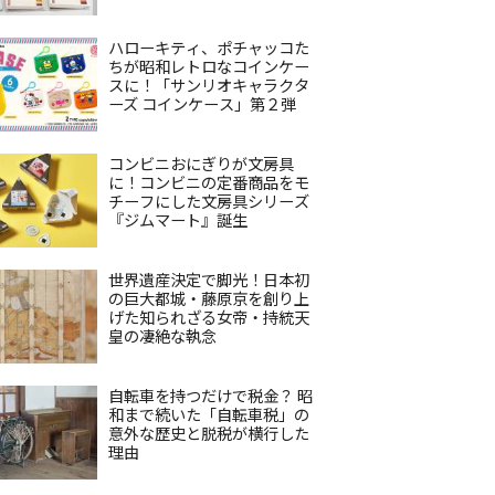
ハローキティ、ポチャッコた
ちが昭和レトロなコインケー
スに！「サンリオキャラクタ
ーズ コインケース」第２弾
コンビニおにぎりが文房具
に！コンビニの定番商品をモ
チーフにした文房具シリーズ
『ジムマート』誕生
世界遺産決定で脚光！日本初
の巨大都城・藤原京を創り上
げた知られざる女帝・持統天
皇の凄絶な執念
自転車を持つだけで税金？ 昭
和まで続いた「自転車税」の
意外な歴史と脱税が横行した
理由