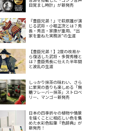
目覚まし時計」が新発売
『豊臣兄弟！』で萩原護が演
じる武将・小堀正次とは？秀
長・秀吉・家康が重用、“出
家を重ねた実務派”の生涯
【豊臣兄弟！】2度の改易か
ら復活した武将・多賀秀種と
は？豊臣秀長に仕えた半年間
と波乱の生涯
しっかり抹茶の味わい、さら
に果実の香りも楽しめる「無
糖フレーバー抹茶」ストロベ
リー、マンゴー新発売
日本の四季折々の植物や情景
を描くことに相応しい色を集
めた水彩色鉛筆『色辞典』が
新発売！