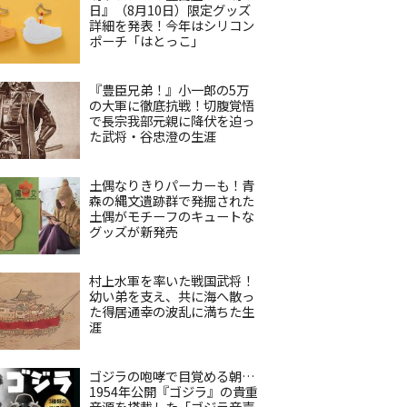
日』（8月10日）限定グッズ
詳細を発表！今年はシリコン
ポーチ「はとっこ」
『豊臣兄弟！』小一郎の5万
の大軍に徹底抗戦！切腹覚悟
で長宗我部元親に降伏を迫っ
た武将・谷忠澄の生涯
土偶なりきりパーカーも！青
森の縄文遺跡群で発掘された
土偶がモチーフのキュートな
グッズが新発売
村上水軍を率いた戦国武将！
幼い弟を支え、共に海へ散っ
た得居通幸の波乱に満ちた生
涯
ゴジラの咆哮で目覚める朝…
1954年公開『ゴジラ』の貴重
音源を搭載した「ゴジラ音声