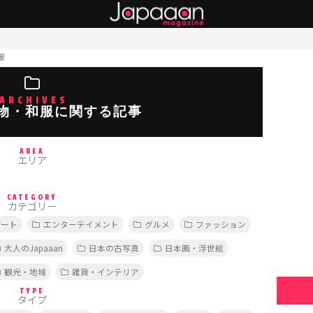
服
ARCHIVES
物・和服に関する記事
AREA
エリア
CATEGORY
カテゴリー
アート
エンターテイメント
グルメ
ファッション
大人のJapaaan
日本の古写真
日本画・浮世絵
観光・地域
雑貨・インテリア
TYPE
タイプ