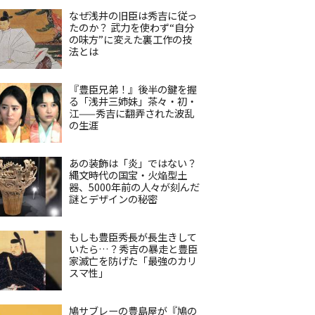
なぜ浅井の旧臣は秀吉に従っ
たのか？ 武力を使わず“自分
の味方”に変えた裏工作の技
法とは
『豊臣兄弟！』後半の鍵を握
る「浅井三姉妹」茶々・初・
江——秀吉に翻弄された波乱
の生涯
あの装飾は「炎」ではない？
縄文時代の国宝・火焔型土
器、5000年前の人々が刻んだ
謎とデザインの秘密
もしも豊臣秀長が長生きして
いたら…？秀吉の暴走と豊臣
家滅亡を防げた「最強のカリ
スマ性」
鳩サブレーの豊島屋が『鳩の