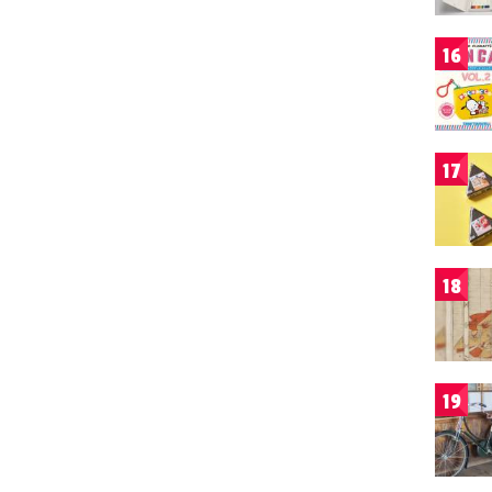
16
17
18
19