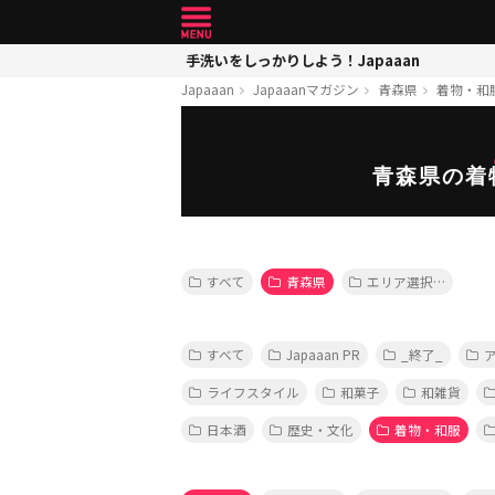
手洗いをしっかりしよう！Japaaan
Japaaan
Japaaanマガジン
青森県
着物・和
青森県の着
すべて
青森県
エリア選択…
すべて
Japaaan PR
_終了_
ライフスタイル
和菓子
和雑貨
日本酒
歴史・文化
着物・和服