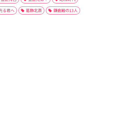
光る君へ
葛飾北斎
鎌倉殿の13人