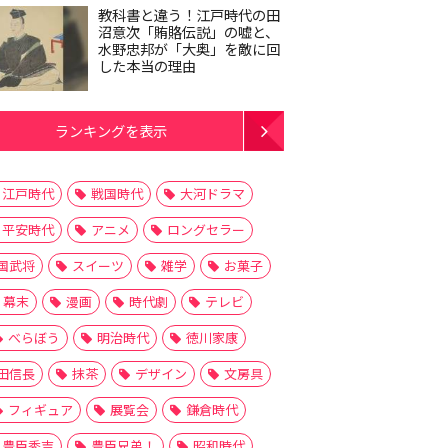
教科書と違う！江戸時代の田
沼意次「賄賂伝説」の嘘と、
水野忠邦が「大奥」を敵に回
した本当の理由
ランキングを表示
江戸時代
戦国時代
大河ドラマ
平安時代
アニメ
ロングセラー
国武将
スイーツ
雑学
お菓子
幕末
漫画
時代劇
テレビ
べらぼう
明治時代
徳川家康
田信長
抹茶
デザイン
文房具
フィギュア
展覧会
鎌倉時代
豊臣秀吉
豊臣兄弟！
昭和時代