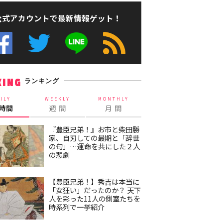
公式アカウントで最新情報ゲット！
ランキング
KING
ILY
WEEKLY
MONTHLY
4時間
週 間
月 間
『豊臣兄弟！』お市と柴田勝
家、自刃しての最期と「辞世
の句」…運命を共にした２人
の悲劇
【豊臣兄弟！】秀吉は本当に
「女狂い」だったのか？ 天下
人を彩った11人の側室たちを
時系列で一挙紹介