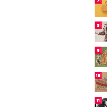
7
8
9
10
11