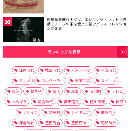
怪獣革を纏う！ダダ、エレキング…ウルトラ怪
20
獣モチーフの革を使った新アパレルコレクショ
ンが発表
ランキングを表示
江戸時代
戦国時代
大河ドラマ
平安時代
アニメ
ロングセラー
戦国武将
スイーツ
雑学
お菓子
幕末
漫画
時代劇
テレビ
べらぼう
明治時代
織田信長
徳川家康
抹茶
デザイン
文房具
フィギュア
展覧会
鎌倉時代
豊臣秀吉
豊臣兄弟！
昭和時代