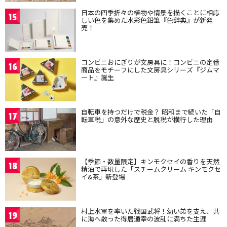
日本の四季折々の植物や情景を描くことに相応
15
しい色を集めた水彩色鉛筆『色辞典』が新発
売！
コンビニおにぎりが文房具に！コンビニの定番
16
商品をモチーフにした文房具シリーズ『ジムマ
ート』誕生
自転車を持つだけで税金？ 昭和まで続いた「自
17
転車税」の意外な歴史と脱税が横行した理由
【季節・数量限定】キンモクセイの香りを天然
18
精油で再現した「スチームクリーム キンモクセ
イ&茶」新登場
村上水軍を率いた戦国武将！幼い弟を支え、共
19
に海へ散った得居通幸の波乱に満ちた生涯