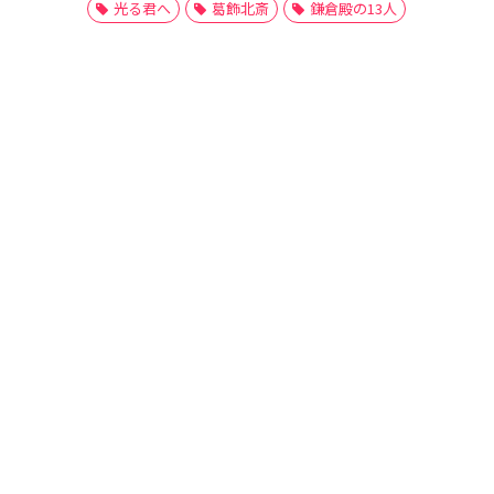
光る君へ
葛飾北斎
鎌倉殿の13人