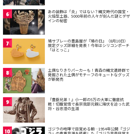
あの装飾は「炎」ではない？縄文時代の国宝・
6
火焔型土器、5000年前の人々が刻んだ謎とデザ
インの秘密
鳩サブレーの豊島屋が『鳩の日』（8月10日）
7
限定グッズ詳細を発表！今年はシリコンポーチ
「はとっこ」
土偶なりきりパーカーも！青森の縄文遺跡群で
8
発掘された土偶がモチーフのキュートなグッズ
が新発売
『豊臣兄弟！』小一郎の5万の大軍に徹底抗
9
戦！切腹覚悟で長宗我部元親に降伏を迫った武
将・谷忠澄の生涯
ゴジラの咆哮で目覚める朝…1954年公開『ゴジ
10
ラ』の貴重音源を搭載した「ゴジラ音声目覚ま