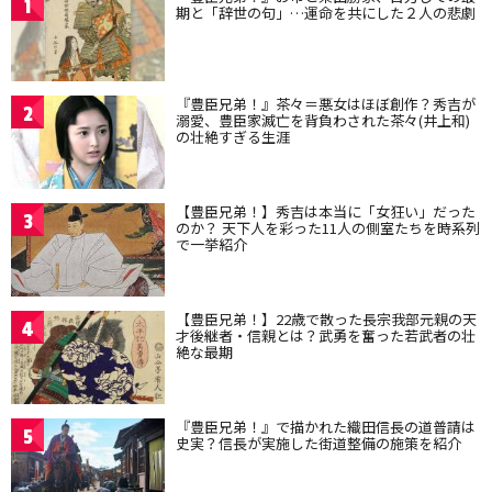
1
期と「辞世の句」…運命を共にした２人の悲劇
『豊臣兄弟！』茶々＝悪女はほぼ創作？秀吉が
2
溺愛、豊臣家滅亡を背負わされた茶々(井上和)
の壮絶すぎる生涯
【豊臣兄弟！】秀吉は本当に「女狂い」だった
3
のか？ 天下人を彩った11人の側室たちを時系列
で一挙紹介
【豊臣兄弟！】22歳で散った長宗我部元親の天
4
才後継者・信親とは？武勇を奮った若武者の壮
絶な最期
『豊臣兄弟！』で描かれた織田信長の道普請は
5
史実？信長が実施した街道整備の施策を紹介