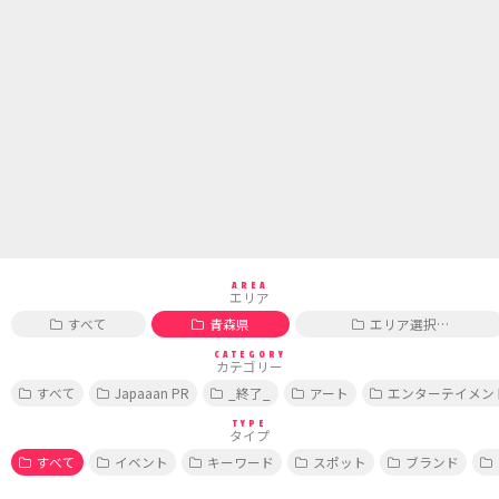
AREA
エリア
すべて
青森県
エリア選択…
CATEGORY
カテゴリー
すべて
Japaaan PR
_終了_
アート
エンターテイメン
TYPE
タイプ
すべて
イベント
キーワード
スポット
ブランド