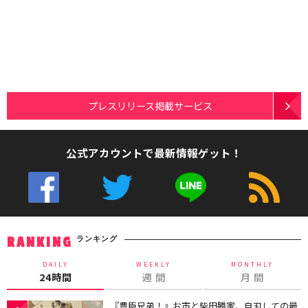
プレスリリース掲載サービス
公式アカウントで最新情報ゲット！
ランキング
RANKING
DAILY
WEEKLY
MONTHLY
24時間
週 間
月 間
『豊臣兄弟！』お市と柴田勝家、自刃しての最