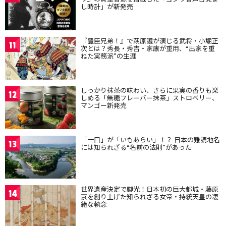
し時計」が新発売
『豊臣兄弟！』で萩原護が演じる武将・小堀正
11
次とは？秀長・秀吉・家康が重用、“出家を重
ねた実務派”の生涯
しっかり抹茶の味わい、さらに果実の香りも楽
12
しめる「無糖フレーバー抹茶」ストロベリー、
マンゴー新発売
「一口」が「いもあらい」！？ 日本の難読地名
13
には知られざる“名前の法則”があった
世界遺産決定で脚光！日本初の巨大都城・藤原
14
京を創り上げた知られざる女帝・持統天皇の凄
絶な執念