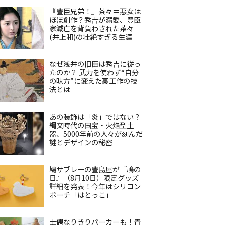
『豊臣兄弟！』茶々＝悪女は
ほぼ創作？秀吉が溺愛、豊臣
家滅亡を背負わされた茶々
(井上和)の壮絶すぎる生涯
なぜ浅井の旧臣は秀吉に従っ
たのか？ 武力を使わず“自分
の味方”に変えた裏工作の技
法とは
あの装飾は「炎」ではない？
縄文時代の国宝・火焔型土
器、5000年前の人々が刻んだ
謎とデザインの秘密
鳩サブレーの豊島屋が『鳩の
日』（8月10日）限定グッズ
詳細を発表！今年はシリコン
ポーチ「はとっこ」
土偶なりきりパーカーも！青