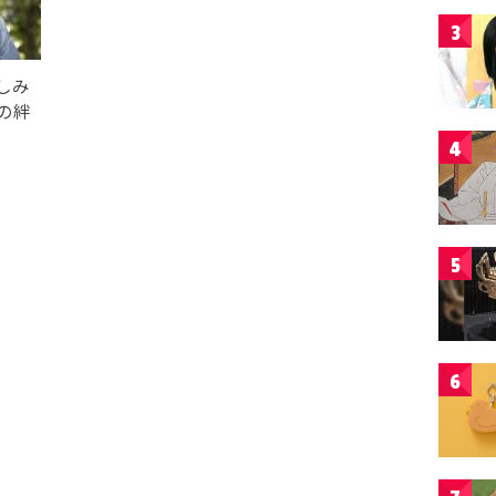
3
しみ
の絆
4
5
6