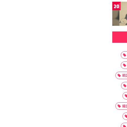
20
戦
織