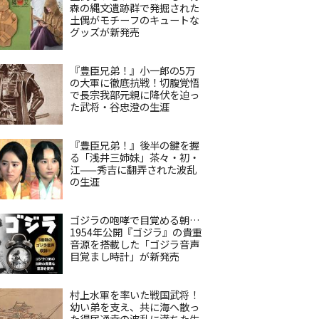
森の縄文遺跡群で発掘された
土偶がモチーフのキュートな
グッズが新発売
『豊臣兄弟！』小一郎の5万
の大軍に徹底抗戦！切腹覚悟
で長宗我部元親に降伏を迫っ
た武将・谷忠澄の生涯
『豊臣兄弟！』後半の鍵を握
る「浅井三姉妹」茶々・初・
江——秀吉に翻弄された波乱
の生涯
ゴジラの咆哮で目覚める朝…
1954年公開『ゴジラ』の貴重
音源を搭載した「ゴジラ音声
目覚まし時計」が新発売
村上水軍を率いた戦国武将！
幼い弟を支え、共に海へ散っ
た得居通幸の波乱に満ちた生