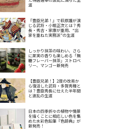
涯
『豊臣兄弟！』で萩原護が演
じる武将・小堀正次とは？秀
長・秀吉・家康が重用、“出
家を重ねた実務派”の生涯
しっかり抹茶の味わい、さら
に果実の香りも楽しめる「無
糖フレーバー抹茶」ストロベ
リー、マンゴー新発売
【豊臣兄弟！】2度の改易か
ら復活した武将・多賀秀種と
は？豊臣秀長に仕えた半年間
と波乱の生涯
日本の四季折々の植物や情景
を描くことに相応しい色を集
めた水彩色鉛筆『色辞典』が
新発売！