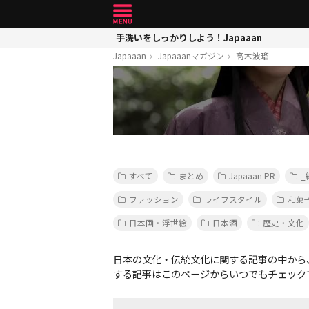
手洗いをしっかりしよう！Japaaan
Japaaan
Japaaanマガジン
高木波瑠
すべて
まとめ
Japaaan PR
_
ファッション
ライフスタイル
和菓
日本画・浮世絵
日本酒
歴史・文化
日本の文化・伝統文化に関する記事の中から
する記事はこのページからいつでもチェック