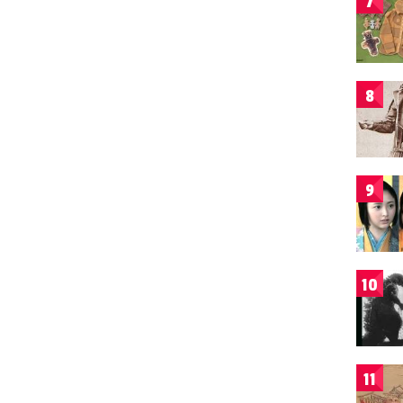
7
8
9
10
11