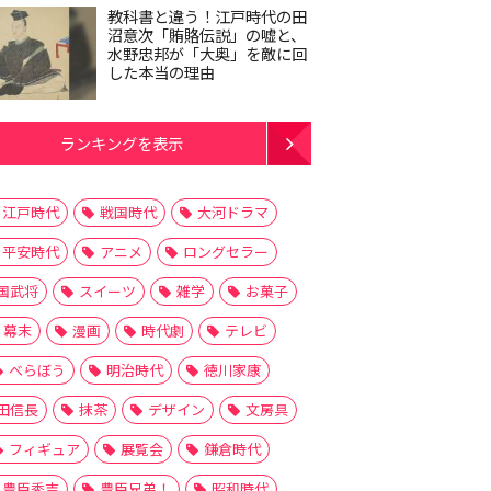
教科書と違う！江戸時代の田
沼意次「賄賂伝説」の嘘と、
水野忠邦が「大奥」を敵に回
した本当の理由
ランキングを表示
江戸時代
戦国時代
大河ドラマ
平安時代
アニメ
ロングセラー
国武将
スイーツ
雑学
お菓子
幕末
漫画
時代劇
テレビ
べらぼう
明治時代
徳川家康
田信長
抹茶
デザイン
文房具
フィギュア
展覧会
鎌倉時代
豊臣秀吉
豊臣兄弟！
昭和時代