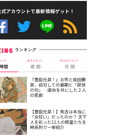
公式アカウントで最新情報ゲット！
ランキング
KING
ILY
WEEKLY
MONTHLY
4時間
週 間
月 間
『豊臣兄弟！』お市と柴田勝
家、自刃しての最期と「辞世
の句」…運命を共にした２人
の悲劇
【豊臣兄弟！】秀吉は本当に
「女狂い」だったのか？ 天下
人を彩った11人の側室たちを
時系列で一挙紹介