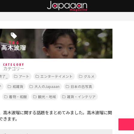
TAG
高木波瑠
CATEGORY
カテゴリー
終了_
アート
エンターテイメント
グルメ
子
和雑貨
大人のJapaaan
日本の古写真
着物・和服
観光・地域
雑貨・インテリア
、高木波瑠に関する話題をまとめてみました。高木波瑠に関
できます。