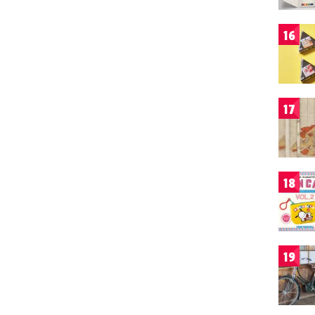
16
17
18
19