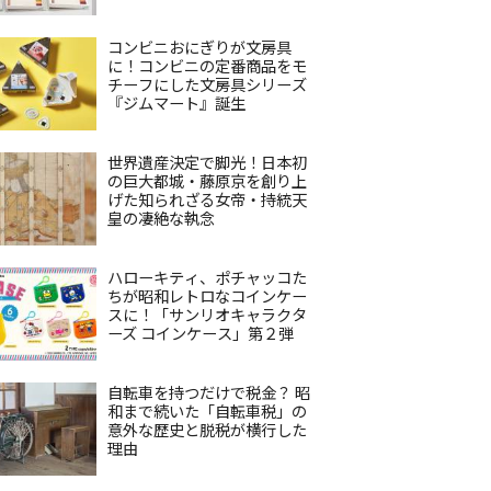
コンビニおにぎりが文房具
に！コンビニの定番商品をモ
チーフにした文房具シリーズ
『ジムマート』誕生
世界遺産決定で脚光！日本初
の巨大都城・藤原京を創り上
げた知られざる女帝・持統天
皇の凄絶な執念
ハローキティ、ポチャッコた
ちが昭和レトロなコインケー
スに！「サンリオキャラクタ
ーズ コインケース」第２弾
自転車を持つだけで税金？ 昭
和まで続いた「自転車税」の
意外な歴史と脱税が横行した
理由