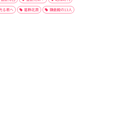
光る君へ
葛飾北斎
鎌倉殿の13人