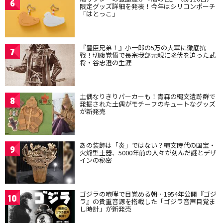
6
限定グッズ詳細を発表！今年はシリコンポーチ
「はとっこ」
『豊臣兄弟！』小一郎の5万の大軍に徹底抗
7
戦！切腹覚悟で長宗我部元親に降伏を迫った武
将・谷忠澄の生涯
土偶なりきりパーカーも！青森の縄文遺跡群で
8
発掘された土偶がモチーフのキュートなグッズ
が新発売
あの装飾は「炎」ではない？縄文時代の国宝・
9
火焔型土器、5000年前の人々が刻んだ謎とデザ
インの秘密
ゴジラの咆哮で目覚める朝…1954年公開『ゴジ
10
ラ』の貴重音源を搭載した「ゴジラ音声目覚ま
し時計」が新発売