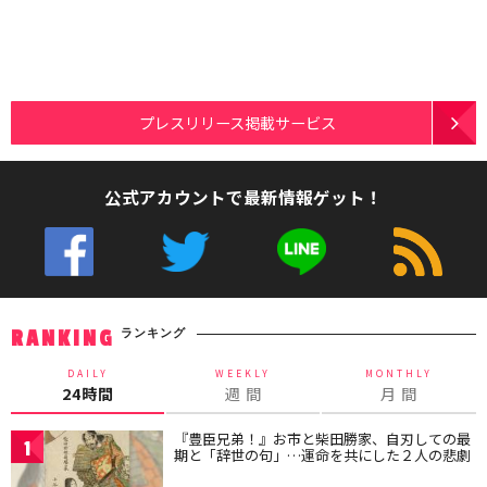
プレスリリース掲載サービス
公式アカウントで最新情報ゲット！
ランキング
RANKING
DAILY
WEEKLY
MONTHLY
24時間
週 間
月 間
『豊臣兄弟！』お市と柴田勝家、自刃しての最
1
期と「辞世の句」…運命を共にした２人の悲劇