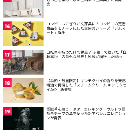
売！
コンビニおにぎりが文房具に！コンビニの定番
16
商品をモチーフにした文房具シリーズ『ジムマ
ート』誕生
自転車を持つだけで税金？ 昭和まで続いた「自
17
転車税」の意外な歴史と脱税が横行した理由
【季節・数量限定】キンモクセイの香りを天然
18
精油で再現した「スチームクリーム キンモクセ
イ&茶」新登場
怪獣革を纏う！ダダ、エレキング…ウルトラ怪
19
獣モチーフの革を使った新アパレルコレクショ
ンが発表