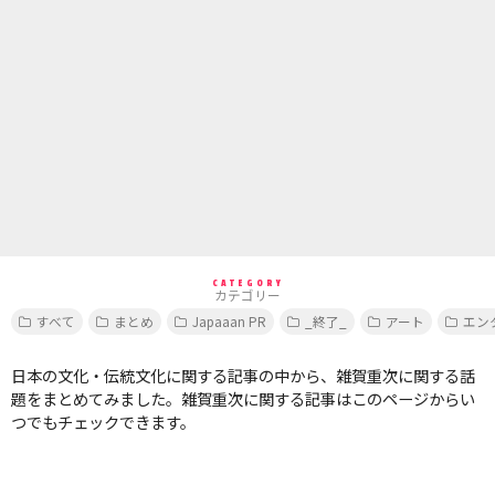
CATEGORY
カテゴリー
すべて
まとめ
Japaaan PR
_終了_
アート
エン
日本の文化・伝統文化に関する記事の中から、雑賀重次に関する話
題をまとめてみました。雑賀重次に関する記事はこのページからい
つでもチェックできます。