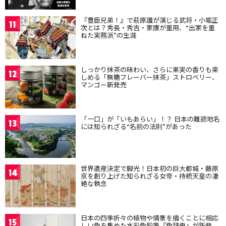
『豊臣兄弟！』で萩原護が演じる武将・小堀正
11
次とは？秀長・秀吉・家康が重用、“出家を重
ねた実務派”の生涯
しっかり抹茶の味わい、さらに果実の香りも楽
12
しめる「無糖フレーバー抹茶」ストロベリー、
マンゴー新発売
「一口」が「いもあらい」！？ 日本の難読地名
13
には知られざる“名前の法則”があった
世界遺産決定で脚光！日本初の巨大都城・藤原
14
京を創り上げた知られざる女帝・持統天皇の凄
絶な執念
日本の四季折々の植物や情景を描くことに相応
15
しい色を集めた水彩色鉛筆『色辞典』が新発