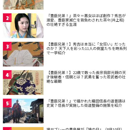
『豊臣兄弟！』茶々＝悪女はほぼ創作？秀吉が
2
溺愛、豊臣家滅亡を背負わされた茶々(井上和)
の壮絶すぎる生涯
【豊臣兄弟！】秀吉は本当に「女狂い」だった
3
のか？ 天下人を彩った11人の側室たちを時系列
で一挙紹介
【豊臣兄弟！】22歳で散った長宗我部元親の天
4
才後継者・信親とは？武勇を奮った若武者の壮
絶な最期
『豊臣兄弟！』で描かれた織田信長の道普請は
5
史実？信長が実施した街道整備の施策を紹介
鳩サブレーの豊島屋が『鳩の日』（8月10日）