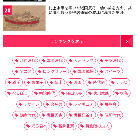
村上水軍を率いた戦国武将！幼い弟を支え、共
20
に海へ散った得居通幸の波乱に満ちた生涯
ランキングを表示
江戸時代
戦国時代
大河ドラマ
平安時代
アニメ
ロングセラー
戦国武将
スイーツ
雑学
お菓子
幕末
漫画
時代劇
テレビ
べらぼう
明治時代
織田信長
徳川家康
抹茶
デザイン
文房具
フィギュア
展覧会
鎌倉時代
豊臣秀吉
豊臣兄弟！
昭和時代
光る君へ
葛飾北斎
鎌倉殿の13人