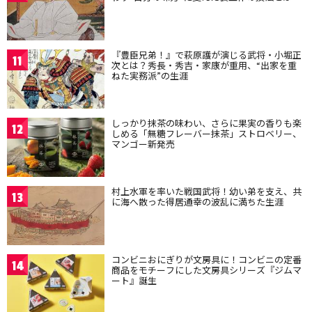
『豊臣兄弟！』で萩原護が演じる武将・小堀正
11
次とは？秀長・秀吉・家康が重用、“出家を重
ねた実務派”の生涯
しっかり抹茶の味わい、さらに果実の香りも楽
12
しめる「無糖フレーバー抹茶」ストロベリー、
マンゴー新発売
村上水軍を率いた戦国武将！幼い弟を支え、共
13
に海へ散った得居通幸の波乱に満ちた生涯
コンビニおにぎりが文房具に！コンビニの定番
14
商品をモチーフにした文房具シリーズ『ジムマ
ート』誕生