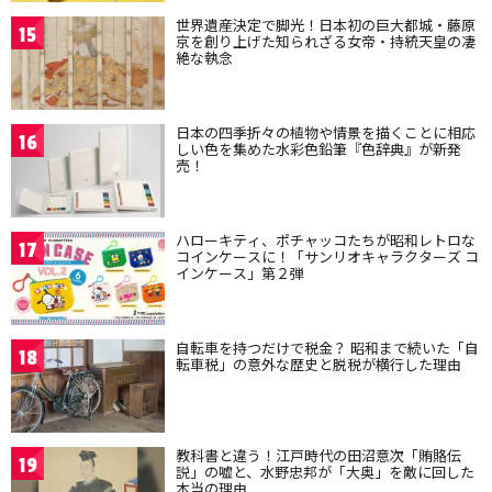
世界遺産決定で脚光！日本初の巨大都城・藤原
15
京を創り上げた知られざる女帝・持統天皇の凄
絶な執念
日本の四季折々の植物や情景を描くことに相応
16
しい色を集めた水彩色鉛筆『色辞典』が新発
売！
ハローキティ、ポチャッコたちが昭和レトロな
17
コインケースに！「サンリオキャラクターズ コ
インケース」第２弾
自転車を持つだけで税金？ 昭和まで続いた「自
18
転車税」の意外な歴史と脱税が横行した理由
教科書と違う！江戸時代の田沼意次「賄賂伝
19
説」の嘘と、水野忠邦が「大奥」を敵に回した
本当の理由