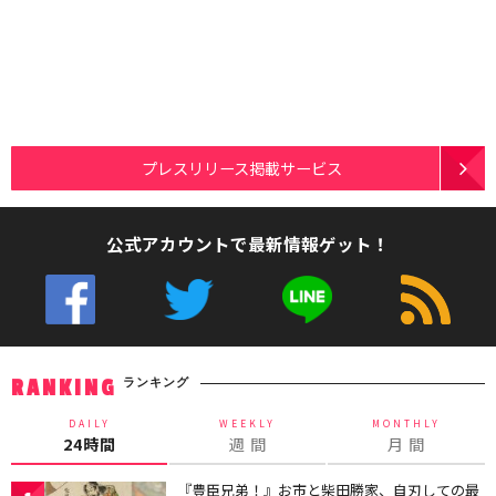
プレスリリース掲載サービス
公式アカウントで最新情報ゲット！
ランキング
RANKING
DAILY
WEEKLY
MONTHLY
24時間
週 間
月 間
『豊臣兄弟！』お市と柴田勝家、自刃しての最