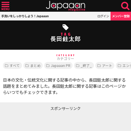
手洗いをしっかりしよう！Japaaan
ログイン
メンバー登録
TAG
長田銈太郎
CATEGORY
カテゴリー
すべて
まとめ
Japaaan PR
_終了_
アート
エン
日本の文化・伝統文化に関する記事の中から、長田銈太郎に関する
話題をまとめてみました。長田銈太郎に関する記事はこのページか
らいつでもチェックできます。
スポンサーリンク