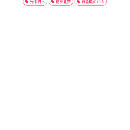
光る君へ
葛飾北斎
鎌倉殿の13人