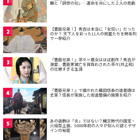
1
期と「辞世の句」…運命を共にした２人の悲劇
【豊臣兄弟！】秀吉は本当に「女狂い」だった
2
のか？ 天下人を彩った11人の側室たちを時系列
で一挙紹介
『豊臣兄弟！』茶々＝悪女はほぼ創作？秀吉が
3
溺愛、豊臣家滅亡を背負わされた茶々(井上和)
の壮絶すぎる生涯
『豊臣兄弟！』で描かれた織田信長の道普請は
4
史実？信長が実施した街道整備の施策を紹介
あの装飾は「炎」ではない？縄文時代の国宝・
5
火焔型土器、5000年前の人々が刻んだ謎とデザ
インの秘密