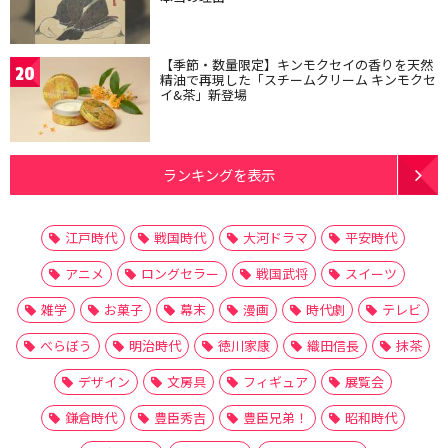
【季節・数量限定】キンモクセイの香りを天然
20
精油で再現した「スチームクリーム キンモクセ
イ&茶」新登場
ランキングを表示
江戸時代
戦国時代
大河ドラマ
平安時代
アニメ
ロングセラー
戦国武将
スイーツ
雑学
お菓子
幕末
漫画
時代劇
テレビ
べらぼう
明治時代
徳川家康
織田信長
抹茶
デザイン
文房具
フィギュア
展覧会
鎌倉時代
豊臣秀吉
豊臣兄弟！
昭和時代