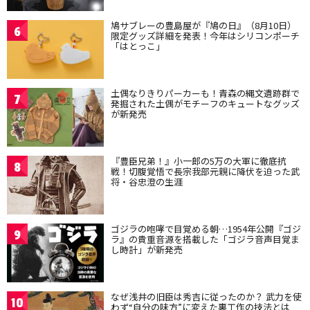
鳩サブレーの豊島屋が『鳩の日』（8月10日）
6
限定グッズ詳細を発表！今年はシリコンポーチ
「はとっこ」
土偶なりきりパーカーも！青森の縄文遺跡群で
7
発掘された土偶がモチーフのキュートなグッズ
が新発売
『豊臣兄弟！』小一郎の5万の大軍に徹底抗
8
戦！切腹覚悟で長宗我部元親に降伏を迫った武
将・谷忠澄の生涯
ゴジラの咆哮で目覚める朝…1954年公開『ゴジ
9
ラ』の貴重音源を搭載した「ゴジラ音声目覚ま
し時計」が新発売
なぜ浅井の旧臣は秀吉に従ったのか？ 武力を使
10
わず“自分の味方”に変えた裏工作の技法とは