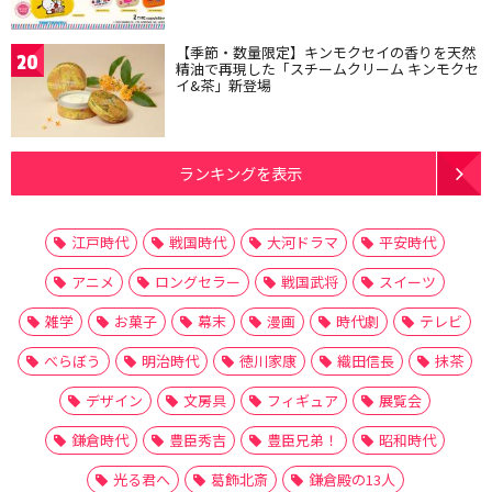
【季節・数量限定】キンモクセイの香りを天然
20
精油で再現した「スチームクリーム キンモクセ
イ&茶」新登場
ランキングを表示
江戸時代
戦国時代
大河ドラマ
平安時代
アニメ
ロングセラー
戦国武将
スイーツ
雑学
お菓子
幕末
漫画
時代劇
テレビ
べらぼう
明治時代
徳川家康
織田信長
抹茶
デザイン
文房具
フィギュア
展覧会
鎌倉時代
豊臣秀吉
豊臣兄弟！
昭和時代
光る君へ
葛飾北斎
鎌倉殿の13人