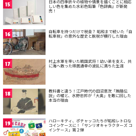
日本の四季折々の植物や情景を描くことに相応
15
しい色を集めた水彩色鉛筆『色辞典』が新発
売！
自転車を持つだけで税金？ 昭和まで続いた「自
16
転車税」の意外な歴史と脱税が横行した理由
村上水軍を率いた戦国武将！幼い弟を支え、共
17
に海へ散った得居通幸の波乱に満ちた生涯
教科書と違う！江戸時代の田沼意次「賄賂伝
18
説」の嘘と、水野忠邦が「大奥」を敵に回した
本当の理由
ハローキティ、ポチャッコたちが昭和レトロな
19
コインケースに！「サンリオキャラクターズ コ
インケース」第２弾