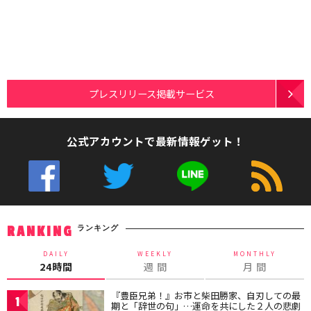
プレスリリース掲載サービス
公式アカウントで最新情報ゲット！
ランキング
RANKING
DAILY
WEEKLY
MONTHLY
24時間
週 間
月 間
『豊臣兄弟！』お市と柴田勝家、自刃しての最
1
期と「辞世の句」…運命を共にした２人の悲劇