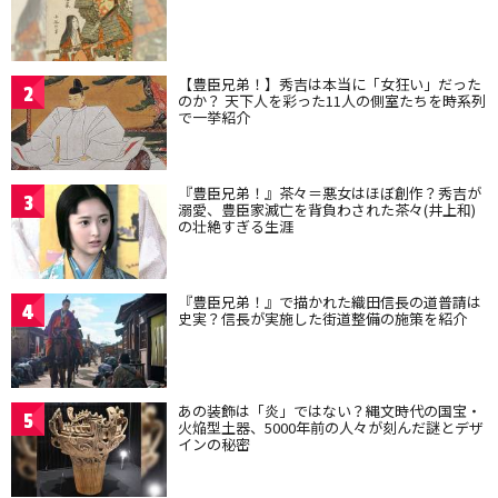
【豊臣兄弟！】秀吉は本当に「女狂い」だった
2
のか？ 天下人を彩った11人の側室たちを時系列
で一挙紹介
『豊臣兄弟！』茶々＝悪女はほぼ創作？秀吉が
3
溺愛、豊臣家滅亡を背負わされた茶々(井上和)
の壮絶すぎる生涯
『豊臣兄弟！』で描かれた織田信長の道普請は
4
史実？信長が実施した街道整備の施策を紹介
あの装飾は「炎」ではない？縄文時代の国宝・
5
火焔型土器、5000年前の人々が刻んだ謎とデザ
インの秘密