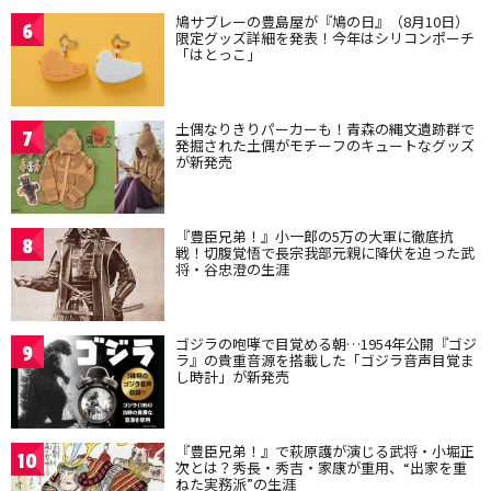
鳩サブレーの豊島屋が『鳩の日』（8月10日）
6
限定グッズ詳細を発表！今年はシリコンポーチ
「はとっこ」
土偶なりきりパーカーも！青森の縄文遺跡群で
7
発掘された土偶がモチーフのキュートなグッズ
が新発売
『豊臣兄弟！』小一郎の5万の大軍に徹底抗
8
戦！切腹覚悟で長宗我部元親に降伏を迫った武
将・谷忠澄の生涯
ゴジラの咆哮で目覚める朝…1954年公開『ゴジ
9
ラ』の貴重音源を搭載した「ゴジラ音声目覚ま
し時計」が新発売
『豊臣兄弟！』で萩原護が演じる武将・小堀正
10
次とは？秀長・秀吉・家康が重用、“出家を重
ねた実務派”の生涯