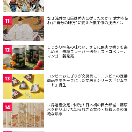
なぜ浅井の旧臣は秀吉に従ったのか？ 武力を使
11
わず“自分の味方”に変えた裏工作の技法とは
しっかり抹茶の味わい、さらに果実の香りも楽
12
しめる「無糖フレーバー抹茶」ストロベリー、
マンゴー新発売
コンビニおにぎりが文房具に！コンビニの定番
13
商品をモチーフにした文房具シリーズ『ジムマ
ート』誕生
世界遺産決定で脚光！日本初の巨大都城・藤原
14
京を創り上げた知られざる女帝・持統天皇の凄
絶な執念