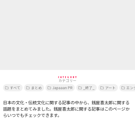
CATEGORY
カテゴリー
すべて
まとめ
Japaaan PR
_終了_
アート
エン
日本の文化・伝統文化に関する記事の中から、銭屋喜太郎に関する
話題をまとめてみました。銭屋喜太郎に関する記事はこのページか
らいつでもチェックできます。