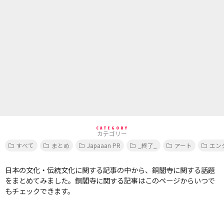
CATEGORY
カテゴリー
すべて
まとめ
Japaaan PR
_終了_
アート
エン
日本の文化・伝統文化に関する記事の中から、銅閣寺に関する話題
をまとめてみました。銅閣寺に関する記事はこのページからいつで
もチェックできます。