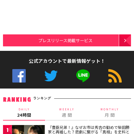
プレスリリース掲載サービス
公式アカウントで最新情報ゲット！
ランキング
RANKING
DAILY
WEEKLY
MONTHLY
24時間
週 間
月 間
『豊臣兄弟！』なぜお市は秀吉の勧めで柴田勝
1
家と再婚した？悲劇に繋がる「真相」を史料と