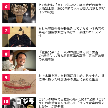
あの装飾は「炎」ではない？縄文時代の国宝・
6
火焔型土器、5000年前の人々が刻んだ謎とデザ
インの秘密
もしも豊臣秀長が長生きしていたら…？秀吉の
7
暴走と豊臣家滅亡を防げた「最強のカリスマ
性」
『豊臣兄弟！』三法師の誘拐は史実？秀吉
8
の“暴挙”、お市＆勝家再婚の真意…第30回放送
の真相考察
村上水軍を率いた戦国武将！幼い弟を支え、共
9
に海へ散った得居通幸の波乱に満ちた生涯
ゴジラの咆哮で目覚める朝…1954年公開『ゴジ
10
ラ』の貴重音源を搭載した「ゴジラ音声目覚ま
し時計」が新発売