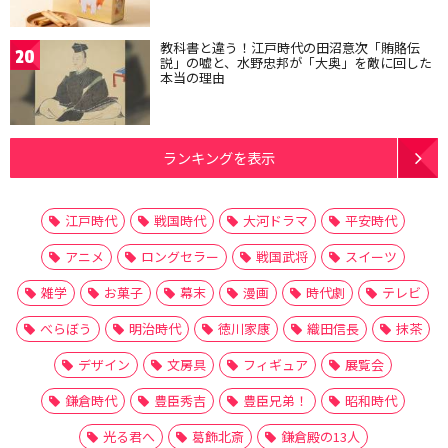
教科書と違う！江戸時代の田沼意次「賄賂伝
20
説」の嘘と、水野忠邦が「大奥」を敵に回した
本当の理由
ランキングを表示
江戸時代
戦国時代
大河ドラマ
平安時代
アニメ
ロングセラー
戦国武将
スイーツ
雑学
お菓子
幕末
漫画
時代劇
テレビ
べらぼう
明治時代
徳川家康
織田信長
抹茶
デザイン
文房具
フィギュア
展覧会
鎌倉時代
豊臣秀吉
豊臣兄弟！
昭和時代
光る君へ
葛飾北斎
鎌倉殿の13人