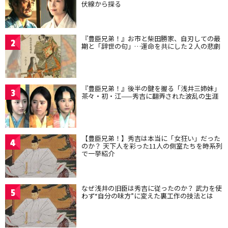
伏線から探る
『豊臣兄弟！』お市と柴田勝家、自刃しての最
2
期と「辞世の句」…運命を共にした２人の悲劇
『豊臣兄弟！』後半の鍵を握る「浅井三姉妹」
3
茶々・初・江——秀吉に翻弄された波乱の生涯
【豊臣兄弟！】秀吉は本当に「女狂い」だった
4
のか？ 天下人を彩った11人の側室たちを時系列
で一挙紹介
なぜ浅井の旧臣は秀吉に従ったのか？ 武力を使
5
わず“自分の味方”に変えた裏工作の技法とは