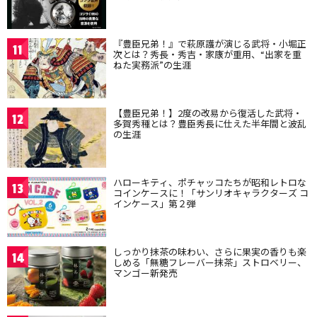
『豊臣兄弟！』で萩原護が演じる武将・小堀正
11
次とは？秀長・秀吉・家康が重用、“出家を重
ねた実務派”の生涯
【豊臣兄弟！】2度の改易から復活した武将・
12
多賀秀種とは？豊臣秀長に仕えた半年間と波乱
の生涯
ハローキティ、ポチャッコたちが昭和レトロな
13
コインケースに！「サンリオキャラクターズ コ
インケース」第２弾
しっかり抹茶の味わい、さらに果実の香りも楽
14
しめる「無糖フレーバー抹茶」ストロベリー、
マンゴー新発売