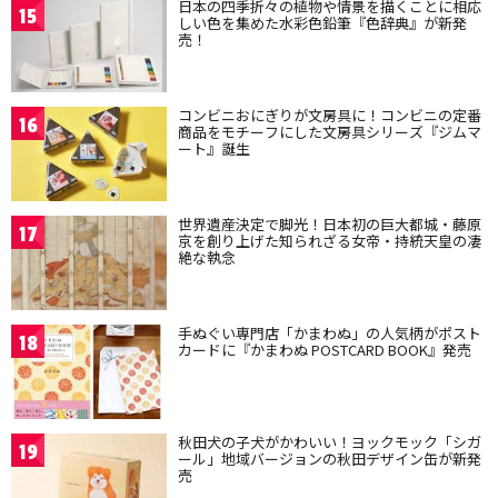
日本の四季折々の植物や情景を描くことに相応
15
しい色を集めた水彩色鉛筆『色辞典』が新発
売！
コンビニおにぎりが文房具に！コンビニの定番
16
商品をモチーフにした文房具シリーズ『ジムマ
ート』誕生
世界遺産決定で脚光！日本初の巨大都城・藤原
17
京を創り上げた知られざる女帝・持統天皇の凄
絶な執念
手ぬぐい専門店「かまわぬ」の人気柄がポスト
18
カードに『かまわぬ POSTCARD BOOK』発売
秋田犬の子犬がかわいい！ヨックモック「シガ
19
ール」地域バージョンの秋田デザイン缶が新発
売