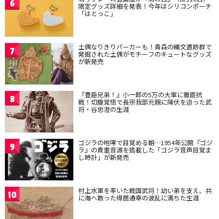
6
限定グッズ詳細を発表！今年はシリコンポーチ
「はとっこ」
土偶なりきりパーカーも！青森の縄文遺跡群で
7
発掘された土偶がモチーフのキュートなグッズ
が新発売
『豊臣兄弟！』小一郎の5万の大軍に徹底抗
8
戦！切腹覚悟で長宗我部元親に降伏を迫った武
将・谷忠澄の生涯
ゴジラの咆哮で目覚める朝…1954年公開『ゴジ
9
ラ』の貴重音源を搭載した「ゴジラ音声目覚ま
し時計」が新発売
村上水軍を率いた戦国武将！幼い弟を支え、共
10
に海へ散った得居通幸の波乱に満ちた生涯