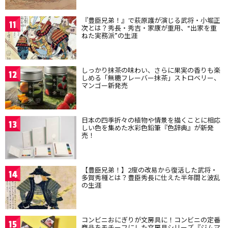
『豊臣兄弟！』で萩原護が演じる武将・小堀正
11
次とは？秀長・秀吉・家康が重用、“出家を重
ねた実務派”の生涯
しっかり抹茶の味わい、さらに果実の香りも楽
12
しめる「無糖フレーバー抹茶」ストロベリー、
マンゴー新発売
日本の四季折々の植物や情景を描くことに相応
13
しい色を集めた水彩色鉛筆『色辞典』が新発
売！
【豊臣兄弟！】2度の改易から復活した武将・
14
多賀秀種とは？豊臣秀長に仕えた半年間と波乱
の生涯
コンビニおにぎりが文房具に！コンビニの定番
15
商品をモチーフにした文房具シリーズ『ジムマ