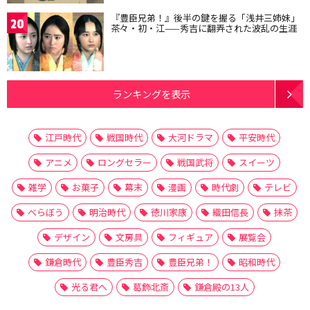
『豊臣兄弟！』後半の鍵を握る「浅井三姉妹」
20
茶々・初・江——秀吉に翻弄された波乱の生涯
ランキングを表示
江戸時代
戦国時代
大河ドラマ
平安時代
アニメ
ロングセラー
戦国武将
スイーツ
雑学
お菓子
幕末
漫画
時代劇
テレビ
べらぼう
明治時代
徳川家康
織田信長
抹茶
デザイン
文房具
フィギュア
展覧会
鎌倉時代
豊臣秀吉
豊臣兄弟！
昭和時代
光る君へ
葛飾北斎
鎌倉殿の13人