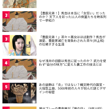
【豊臣兄弟！】秀吉は本当に「女狂い」だった
2
のか？ 天下人を彩った11人の側室たちを時系列
で一挙紹介
『豊臣兄弟！』茶々＝悪女はほぼ創作？秀吉が
3
溺愛、豊臣家滅亡を背負わされた茶々(井上和)
の壮絶すぎる生涯
なぜ浅井の旧臣は秀吉に従ったのか？ 武力を使
4
わず“自分の味方”に変えた裏工作の技法とは
あの装飾は「炎」ではない？縄文時代の国宝・
5
火焔型土器、5000年前の人々が刻んだ謎とデザ
インの秘密
鳩サブレーの豊島屋が『鳩の日』（8月10日）