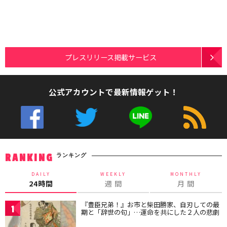
プレスリリース掲載サービス
公式アカウントで最新情報ゲット！
ランキング
RANKING
DAILY
WEEKLY
MONTHLY
24時間
週 間
月 間
『豊臣兄弟！』お市と柴田勝家、自刃しての最
1
期と「辞世の句」…運命を共にした２人の悲劇