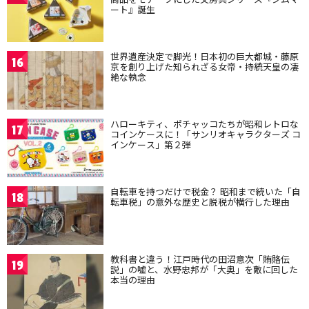
ート』誕生
世界遺産決定で脚光！日本初の巨大都城・藤原
16
京を創り上げた知られざる女帝・持統天皇の凄
絶な執念
ハローキティ、ポチャッコたちが昭和レトロな
17
コインケースに！「サンリオキャラクターズ コ
インケース」第２弾
自転車を持つだけで税金？ 昭和まで続いた「自
18
転車税」の意外な歴史と脱税が横行した理由
教科書と違う！江戸時代の田沼意次「賄賂伝
19
説」の嘘と、水野忠邦が「大奥」を敵に回した
本当の理由