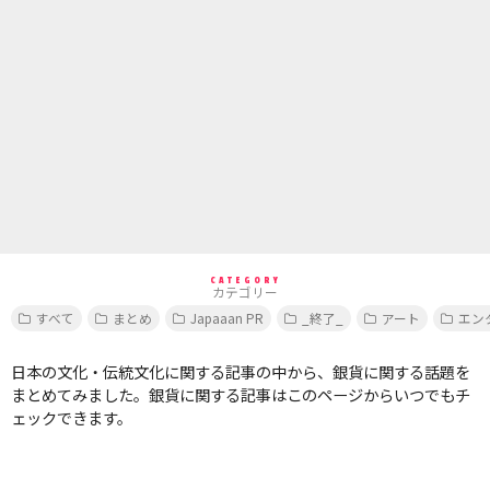
CATEGORY
カテゴリー
すべて
まとめ
Japaaan PR
_終了_
アート
エン
日本の文化・伝統文化に関する記事の中から、銀貨に関する話題を
まとめてみました。銀貨に関する記事はこのページからいつでもチ
ェックできます。