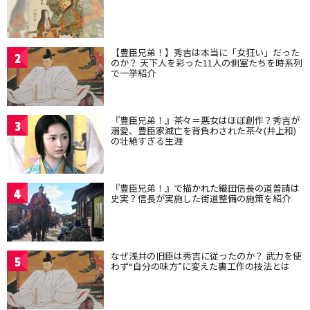
【豊臣兄弟！】秀吉は本当に「女狂い」だった
2
のか？ 天下人を彩った11人の側室たちを時系列
で一挙紹介
『豊臣兄弟！』茶々＝悪女はほぼ創作？秀吉が
3
溺愛、豊臣家滅亡を背負わされた茶々(井上和)
の壮絶すぎる生涯
『豊臣兄弟！』で描かれた織田信長の道普請は
4
史実？信長が実施した街道整備の施策を紹介
なぜ浅井の旧臣は秀吉に従ったのか？ 武力を使
5
わず“自分の味方”に変えた裏工作の技法とは