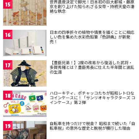
世界遺産決定で脚光！日本初の巨大都城・藤原
15
京を創り上げた知られざる女帝・持統天皇の凄
絶な執念
日本の四季折々の植物や情景を描くことに相応
16
しい色を集めた水彩色鉛筆『色辞典』が新発
売！
【豊臣兄弟！】2度の改易から復活した武将・
17
多賀秀種とは？豊臣秀長に仕えた半年間と波乱
の生涯
ハローキティ、ポチャッコたちが昭和レトロな
18
コインケースに！「サンリオキャラクターズ コ
インケース」第２弾
自転車を持つだけで税金？ 昭和まで続いた「自
19
転車税」の意外な歴史と脱税が横行した理由