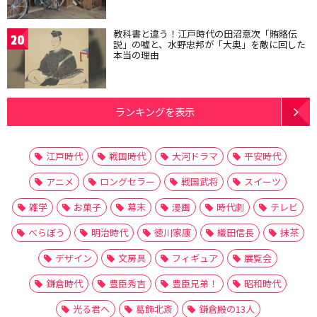
教科書と違う！江戸時代の田沼意次「賄賂伝
20
説」の嘘と、水野忠邦が「大奥」を敵に回した
本当の理由
ランキングを表示
江戸時代
戦国時代
大河ドラマ
平安時代
アニメ
ロングセラー
戦国武将
スイーツ
雑学
お菓子
幕末
漫画
時代劇
テレビ
べらぼう
明治時代
徳川家康
織田信長
抹茶
デザイン
文房具
フィギュア
展覧会
鎌倉時代
豊臣秀吉
豊臣兄弟！
昭和時代
光る君へ
葛飾北斎
鎌倉殿の13人