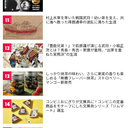
村上水軍を率いた戦国武将！幼い弟を支え、共
11
に海へ散った得居通幸の波乱に満ちた生涯
『豊臣兄弟！』で萩原護が演じる武将・小堀正
12
次とは？秀長・秀吉・家康が重用、“出家を重
ねた実務派”の生涯
しっかり抹茶の味わい、さらに果実の香りも楽
13
しめる「無糖フレーバー抹茶」ストロベリー、
マンゴー新発売
コンビニおにぎりが文房具に！コンビニの定番
14
商品をモチーフにした文房具シリーズ『ジムマ
ート』誕生