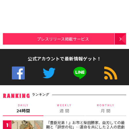
プレスリリース掲載サービス
公式アカウントで最新情報ゲット！
ランキング
RANKING
DAILY
WEEKLY
MONTHLY
24時間
週 間
月 間
『豊臣兄弟！』お市と柴田勝家、自刃しての最
1
期と「辞世の句」…運命を共にした２人の悲劇