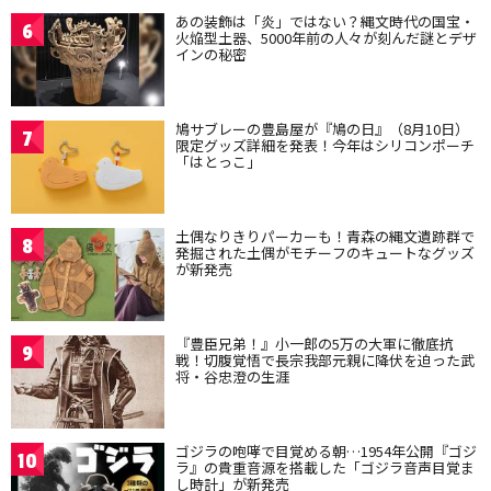
あの装飾は「炎」ではない？縄文時代の国宝・
6
火焔型土器、5000年前の人々が刻んだ謎とデザ
インの秘密
鳩サブレーの豊島屋が『鳩の日』（8月10日）
7
限定グッズ詳細を発表！今年はシリコンポーチ
「はとっこ」
土偶なりきりパーカーも！青森の縄文遺跡群で
8
発掘された土偶がモチーフのキュートなグッズ
が新発売
『豊臣兄弟！』小一郎の5万の大軍に徹底抗
9
戦！切腹覚悟で長宗我部元親に降伏を迫った武
将・谷忠澄の生涯
ゴジラの咆哮で目覚める朝…1954年公開『ゴジ
10
ラ』の貴重音源を搭載した「ゴジラ音声目覚ま
し時計」が新発売