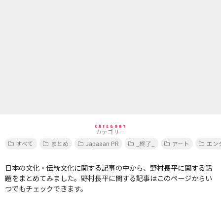
CATEGORY
カテゴリー
すべて
まとめ
Japaaan PR
_終了_
アート
エン
日本の文化・伝統文化に関する記事の中から、野村長平に関する話
題をまとめてみました。野村長平に関する記事はこのページからい
つでもチェックできます。