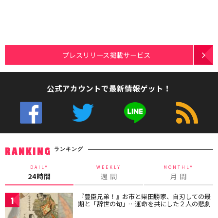
プレスリリース掲載サービス
公式アカウントで最新情報ゲット！
ランキング
RANKING
DAILY
WEEKLY
MONTHLY
24時間
週 間
月 間
『豊臣兄弟！』お市と柴田勝家、自刃しての最
1
期と「辞世の句」…運命を共にした２人の悲劇