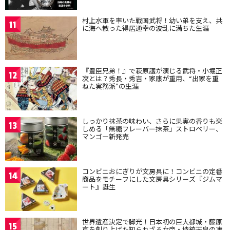
村上水軍を率いた戦国武将！幼い弟を支え、共
11
に海へ散った得居通幸の波乱に満ちた生涯
『豊臣兄弟！』で萩原護が演じる武将・小堀正
12
次とは？秀長・秀吉・家康が重用、“出家を重
ねた実務派”の生涯
しっかり抹茶の味わい、さらに果実の香りも楽
13
しめる「無糖フレーバー抹茶」ストロベリー、
マンゴー新発売
コンビニおにぎりが文房具に！コンビニの定番
14
商品をモチーフにした文房具シリーズ『ジムマ
ート』誕生
世界遺産決定で脚光！日本初の巨大都城・藤原
15
京を創り上げた知られざる女帝・持統天皇の凄