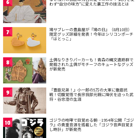
6
わず“自分の味方”に変えた裏工作の技法とは
鳩サブレーの豊島屋が『鳩の日』（8月10日）
7
限定グッズ詳細を発表！今年はシリコンポーチ
「はとっこ」
土偶なりきりパーカーも！青森の縄文遺跡群で
8
発掘された土偶がモチーフのキュートなグッズ
が新発売
『豊臣兄弟！』小一郎の5万の大軍に徹底抗
9
戦！切腹覚悟で長宗我部元親に降伏を迫った武
将・谷忠澄の生涯
ゴジラの咆哮で目覚める朝…1954年公開『ゴジ
10
ラ』の貴重音源を搭載した「ゴジラ音声目覚ま
し時計」が新発売