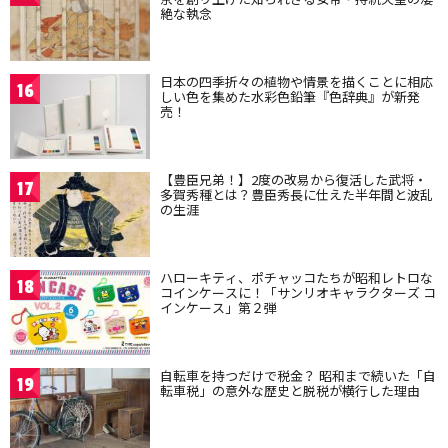
絶な執念
日本の四季折々の植物や情景を描くことに相応
16
しい色を集めた水彩色鉛筆『色辞典』が新発
売！
【豊臣兄弟！】2度の改易から復活した武将・
17
多賀秀種とは？豊臣秀長に仕えた半年間と波乱
の生涯
ハローキティ、ポチャッコたちが昭和レトロな
18
コインケースに！「サンリオキャラクターズ コ
インケース」第２弾
自転車を持つだけで税金？ 昭和まで続いた「自
19
転車税」の意外な歴史と脱税が横行した理由