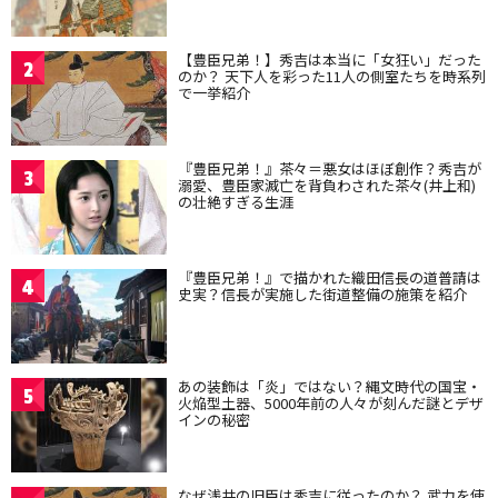
【豊臣兄弟！】秀吉は本当に「女狂い」だった
2
のか？ 天下人を彩った11人の側室たちを時系列
で一挙紹介
『豊臣兄弟！』茶々＝悪女はほぼ創作？秀吉が
3
溺愛、豊臣家滅亡を背負わされた茶々(井上和)
の壮絶すぎる生涯
『豊臣兄弟！』で描かれた織田信長の道普請は
4
史実？信長が実施した街道整備の施策を紹介
あの装飾は「炎」ではない？縄文時代の国宝・
5
火焔型土器、5000年前の人々が刻んだ謎とデザ
インの秘密
なぜ浅井の旧臣は秀吉に従ったのか？ 武力を使