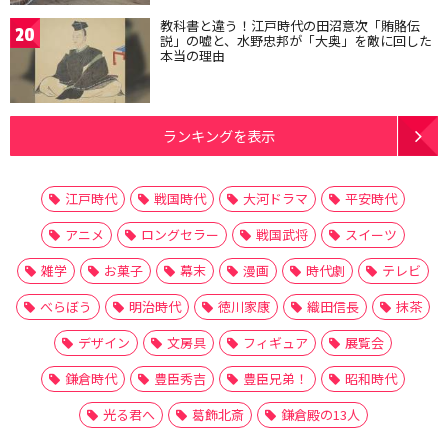
教科書と違う！江戸時代の田沼意次「賄賂伝
20
説」の嘘と、水野忠邦が「大奥」を敵に回した
本当の理由
ランキングを表示
江戸時代
戦国時代
大河ドラマ
平安時代
アニメ
ロングセラー
戦国武将
スイーツ
雑学
お菓子
幕末
漫画
時代劇
テレビ
べらぼう
明治時代
徳川家康
織田信長
抹茶
デザイン
文房具
フィギュア
展覧会
鎌倉時代
豊臣秀吉
豊臣兄弟！
昭和時代
光る君へ
葛飾北斎
鎌倉殿の13人