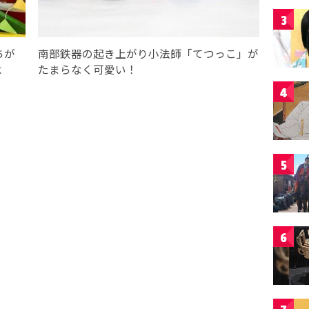
3
ちが
南部鉄器の起き上がり小法師「てつっこ」が
よ
たまらなく可愛い！
4
5
6