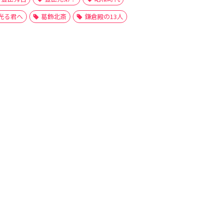
光る君へ
葛飾北斎
鎌倉殿の13人