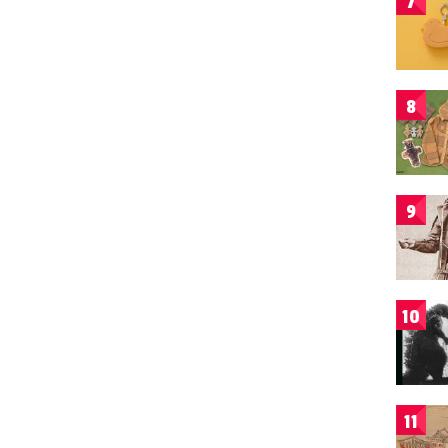
7
8
9
10
11