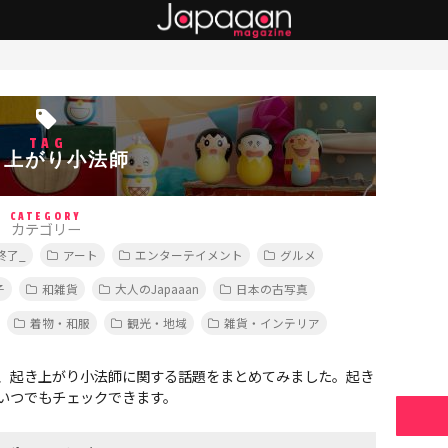
TAG
き上がり小法師
CATEGORY
カテゴリー
終了_
アート
エンターテイメント
グルメ
子
和雑貨
大人のJapaaan
日本の古写真
着物・和服
観光・地域
雑貨・インテリア
、起き上がり小法師に関する話題をまとめてみました。起き
いつでもチェックできます。