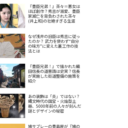
『豊臣兄弟！』茶々＝悪女は
ほぼ創作？秀吉が溺愛、豊臣
家滅亡を背負わされた茶々
(井上和)の壮絶すぎる生涯
なぜ浅井の旧臣は秀吉に従っ
たのか？ 武力を使わず“自分
の味方”に変えた裏工作の技
法とは
『豊臣兄弟！』で描かれた織
田信長の道普請は史実？信長
が実施した街道整備の施策を
紹介
あの装飾は「炎」ではない？
縄文時代の国宝・火焔型土
器、5000年前の人々が刻んだ
謎とデザインの秘密
鳩サブレーの豊島屋が『鳩の