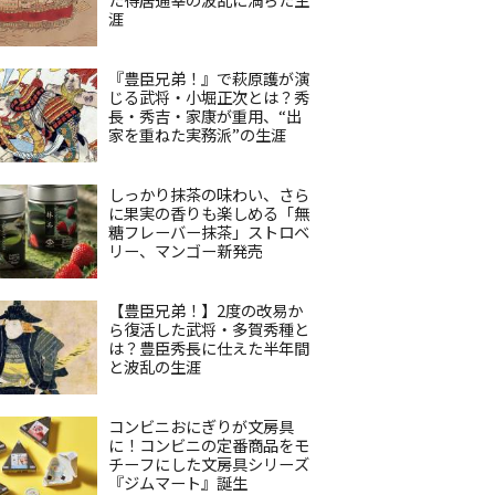
涯
『豊臣兄弟！』で萩原護が演
じる武将・小堀正次とは？秀
長・秀吉・家康が重用、“出
家を重ねた実務派”の生涯
しっかり抹茶の味わい、さら
に果実の香りも楽しめる「無
糖フレーバー抹茶」ストロベ
リー、マンゴー新発売
【豊臣兄弟！】2度の改易か
ら復活した武将・多賀秀種と
は？豊臣秀長に仕えた半年間
と波乱の生涯
コンビニおにぎりが文房具
に！コンビニの定番商品をモ
チーフにした文房具シリーズ
『ジムマート』誕生