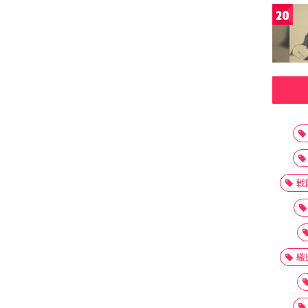
20
戦
織