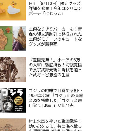
日』（8月10日）限定グッズ
詳細を発表！今年はシリコン
ポーチ「はとっこ」
土偶なりきりパーカーも！青
森の縄文遺跡群で発掘された
土偶がモチーフのキュートな
グッズが新発売
『豊臣兄弟！』小一郎の5万
の大軍に徹底抗戦！切腹覚悟
で長宗我部元親に降伏を迫っ
た武将・谷忠澄の生涯
ゴジラの咆哮で目覚める朝…
1954年公開『ゴジラ』の貴重
音源を搭載した「ゴジラ音声
目覚まし時計」が新発売
村上水軍を率いた戦国武将！
幼い弟を支え、共に海へ散っ
た得居通幸の波乱に満ちた生