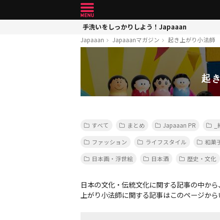
手洗いをしっかりしよう！Japaaan
Japaaan
Japaaanマガジン
起き上がり小法師
起
すべて
まとめ
Japaaan PR
_
ファッション
ライフスタイル
和菓
日本画・浮世絵
日本酒
歴史・文化
日本の文化・伝統文化に関する記事の中から
上がり小法師に関する記事はこのページから