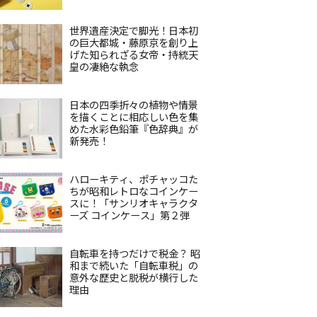
世界遺産決定で脚光！日本初
の巨大都城・藤原京を創り上
げた知られざる女帝・持統天
皇の凄絶な執念
日本の四季折々の植物や情景
を描くことに相応しい色を集
めた水彩色鉛筆『色辞典』が
新発売！
ハローキティ、ポチャッコた
ちが昭和レトロなコインケー
スに！「サンリオキャラクタ
ーズ コインケース」第２弾
自転車を持つだけで税金？ 昭
和まで続いた「自転車税」の
意外な歴史と脱税が横行した
理由