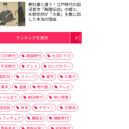
教科書と違う！江戸時代の田
沼意次「賄賂伝説」の嘘と、
水野忠邦が「大奥」を敵に回
した本当の理由
ランキングを表示
江戸時代
戦国時代
大河ドラマ
平安時代
アニメ
ロングセラー
国武将
スイーツ
雑学
お菓子
幕末
漫画
時代劇
テレビ
べらぼう
明治時代
徳川家康
田信長
抹茶
デザイン
文房具
フィギュア
展覧会
鎌倉時代
豊臣秀吉
豊臣兄弟！
昭和時代