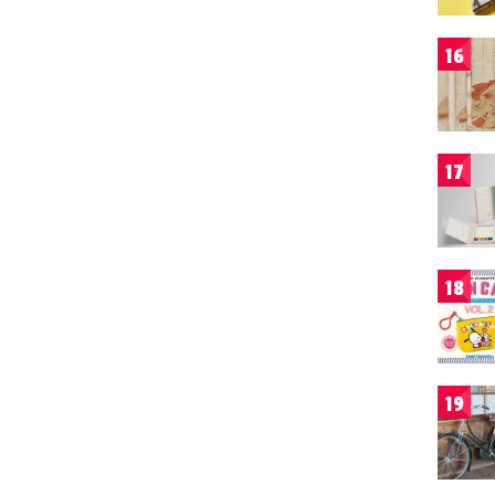
16
17
18
19