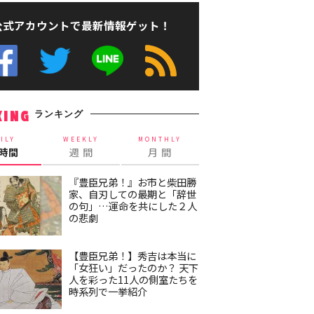
公式アカウントで最新情報ゲット！
ランキング
KING
ILY
WEEKLY
MONTHLY
4時間
週 間
月 間
『豊臣兄弟！』お市と柴田勝
家、自刃しての最期と「辞世
の句」…運命を共にした２人
の悲劇
【豊臣兄弟！】秀吉は本当に
「女狂い」だったのか？ 天下
人を彩った11人の側室たちを
時系列で一挙紹介