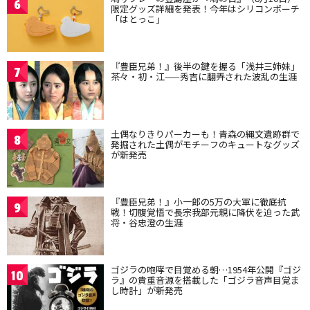
6
限定グッズ詳細を発表！今年はシリコンポーチ
「はとっこ」
『豊臣兄弟！』後半の鍵を握る「浅井三姉妹」
7
茶々・初・江——秀吉に翻弄された波乱の生涯
土偶なりきりパーカーも！青森の縄文遺跡群で
8
発掘された土偶がモチーフのキュートなグッズ
が新発売
『豊臣兄弟！』小一郎の5万の大軍に徹底抗
9
戦！切腹覚悟で長宗我部元親に降伏を迫った武
将・谷忠澄の生涯
ゴジラの咆哮で目覚める朝…1954年公開『ゴジ
10
ラ』の貴重音源を搭載した「ゴジラ音声目覚ま
し時計」が新発売