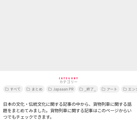
CATEGORY
カテゴリー
すべて
まとめ
Japaaan PR
_終了_
アート
エン
日本の文化・伝統文化に関する記事の中から、貨物列車に関する話
題をまとめてみました。貨物列車に関する記事はこのページからい
つでもチェックできます。