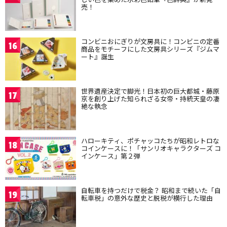
売！
コンビニおにぎりが文房具に！コンビニの定番
16
商品をモチーフにした文房具シリーズ『ジムマ
ート』誕生
世界遺産決定で脚光！日本初の巨大都城・藤原
17
京を創り上げた知られざる女帝・持統天皇の凄
絶な執念
ハローキティ、ポチャッコたちが昭和レトロな
18
コインケースに！「サンリオキャラクターズ コ
インケース」第２弾
自転車を持つだけで税金？ 昭和まで続いた「自
19
転車税」の意外な歴史と脱税が横行した理由