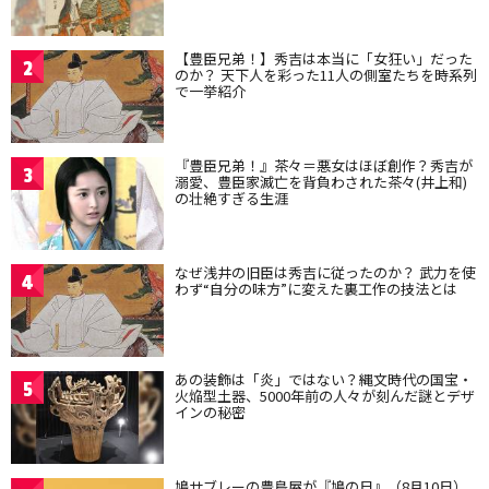
【豊臣兄弟！】秀吉は本当に「女狂い」だった
2
のか？ 天下人を彩った11人の側室たちを時系列
で一挙紹介
『豊臣兄弟！』茶々＝悪女はほぼ創作？秀吉が
3
溺愛、豊臣家滅亡を背負わされた茶々(井上和)
の壮絶すぎる生涯
なぜ浅井の旧臣は秀吉に従ったのか？ 武力を使
4
わず“自分の味方”に変えた裏工作の技法とは
あの装飾は「炎」ではない？縄文時代の国宝・
5
火焔型土器、5000年前の人々が刻んだ謎とデザ
インの秘密
鳩サブレーの豊島屋が『鳩の日』（8月10日）