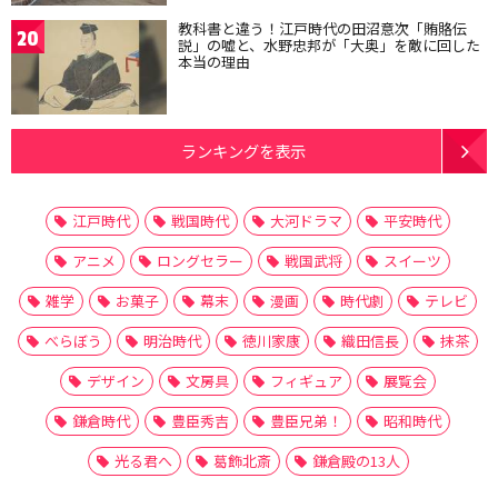
教科書と違う！江戸時代の田沼意次「賄賂伝
20
説」の嘘と、水野忠邦が「大奥」を敵に回した
本当の理由
ランキングを表示
江戸時代
戦国時代
大河ドラマ
平安時代
アニメ
ロングセラー
戦国武将
スイーツ
雑学
お菓子
幕末
漫画
時代劇
テレビ
べらぼう
明治時代
徳川家康
織田信長
抹茶
デザイン
文房具
フィギュア
展覧会
鎌倉時代
豊臣秀吉
豊臣兄弟！
昭和時代
光る君へ
葛飾北斎
鎌倉殿の13人