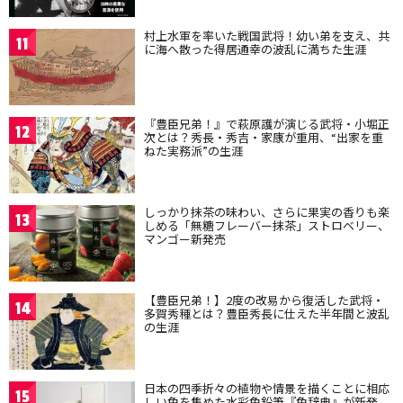
村上水軍を率いた戦国武将！幼い弟を支え、共
11
に海へ散った得居通幸の波乱に満ちた生涯
『豊臣兄弟！』で萩原護が演じる武将・小堀正
12
次とは？秀長・秀吉・家康が重用、“出家を重
ねた実務派”の生涯
しっかり抹茶の味わい、さらに果実の香りも楽
13
しめる「無糖フレーバー抹茶」ストロベリー、
マンゴー新発売
【豊臣兄弟！】2度の改易から復活した武将・
14
多賀秀種とは？豊臣秀長に仕えた半年間と波乱
の生涯
日本の四季折々の植物や情景を描くことに相応
15
しい色を集めた水彩色鉛筆『色辞典』が新発