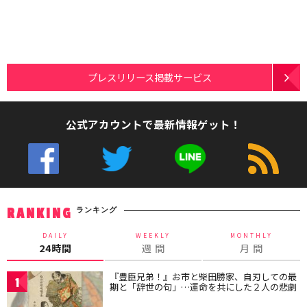
プレスリリース掲載サービス
公式アカウントで最新情報ゲット！
ランキング
RANKING
DAILY
WEEKLY
MONTHLY
24時間
週 間
月 間
『豊臣兄弟！』お市と柴田勝家、自刃しての最
1
期と「辞世の句」…運命を共にした２人の悲劇