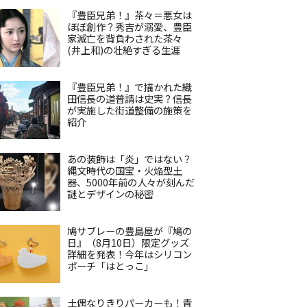
『豊臣兄弟！』茶々＝悪女は
ほぼ創作？秀吉が溺愛、豊臣
家滅亡を背負わされた茶々
(井上和)の壮絶すぎる生涯
『豊臣兄弟！』で描かれた織
田信長の道普請は史実？信長
が実施した街道整備の施策を
紹介
あの装飾は「炎」ではない？
縄文時代の国宝・火焔型土
器、5000年前の人々が刻んだ
謎とデザインの秘密
鳩サブレーの豊島屋が『鳩の
日』（8月10日）限定グッズ
詳細を発表！今年はシリコン
ポーチ「はとっこ」
土偶なりきりパーカーも！青