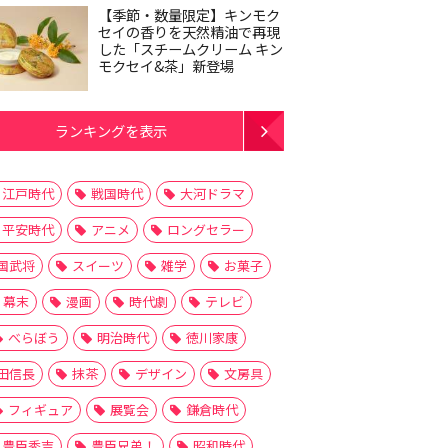
【季節・数量限定】キンモク
セイの香りを天然精油で再現
した「スチームクリーム キン
モクセイ&茶」新登場
ランキングを表示
江戸時代
戦国時代
大河ドラマ
平安時代
アニメ
ロングセラー
国武将
スイーツ
雑学
お菓子
幕末
漫画
時代劇
テレビ
べらぼう
明治時代
徳川家康
田信長
抹茶
デザイン
文房具
フィギュア
展覧会
鎌倉時代
豊臣秀吉
豊臣兄弟！
昭和時代