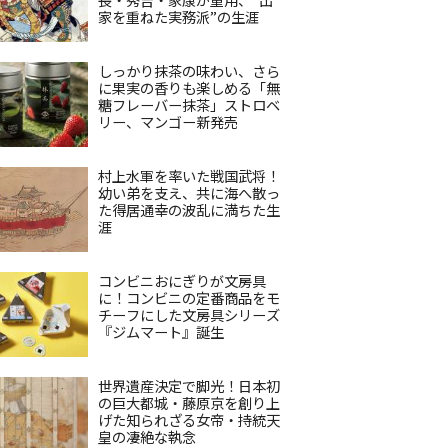
家を重ねた実務派”の生涯
しっかり抹茶の味わい、さら
に果実の香りも楽しめる「無
糖フレーバー抹茶」ストロベ
リー、マンゴー新発売
村上水軍を率いた戦国武将！
幼い弟を支え、共に海へ散っ
た得居通幸の波乱に満ちた生
涯
コンビニおにぎりが文房具
に！コンビニの定番商品をモ
チーフにした文房具シリーズ
『ジムマート』誕生
世界遺産決定で脚光！日本初
の巨大都城・藤原京を創り上
げた知られざる女帝・持統天
皇の凄絶な執念