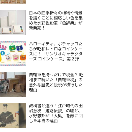
日本の四季折々の植物や情景
を描くことに相応しい色を集
めた水彩色鉛筆『色辞典』が
新発売！
ハローキティ、ポチャッコた
ちが昭和レトロなコインケー
スに！「サンリオキャラクタ
ーズ コインケース」第２弾
自転車を持つだけで税金？ 昭
和まで続いた「自転車税」の
意外な歴史と脱税が横行した
理由
教科書と違う！江戸時代の田
沼意次「賄賂伝説」の嘘と、
水野忠邦が「大奥」を敵に回
した本当の理由