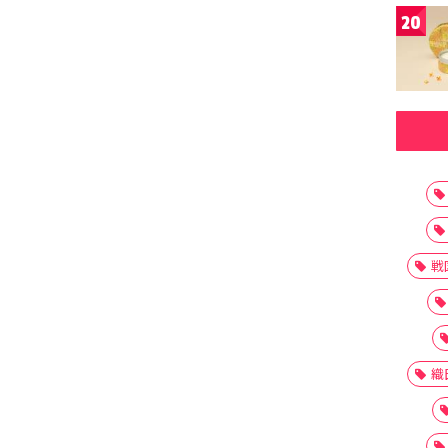
20
戦
織