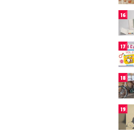
16
17
18
19