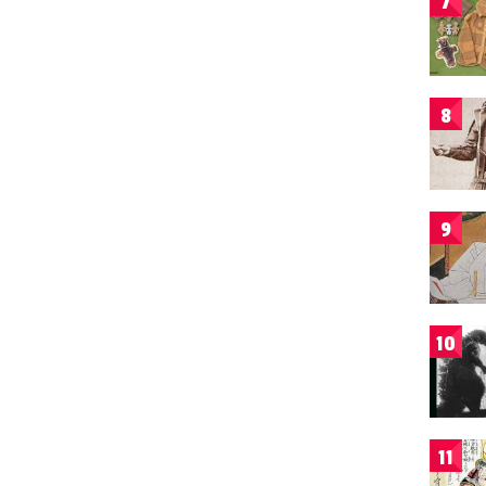
7
8
9
10
11