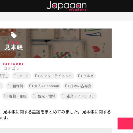
TAG
見本帳
CATEGORY
カテゴリー
終了_
アート
エンターテイメント
グルメ
子
和雑貨
大人のJapaaan
日本の古写真
着物・和服
観光・地域
雑貨・インテリア
、見本帳に関する話題をまとめてみました。見本帳に関する
ます。