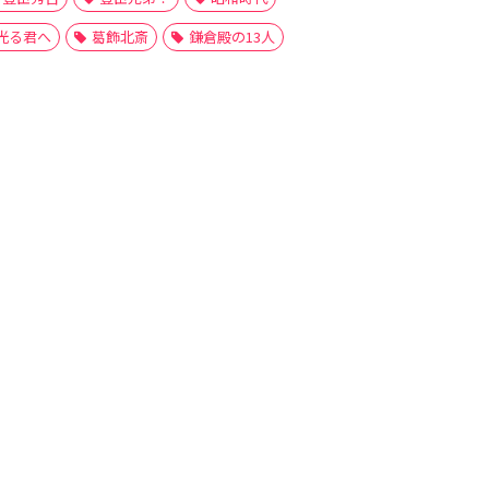
光る君へ
葛飾北斎
鎌倉殿の13人