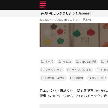
手洗いをしっかりしよう！Japaaan
Japaaan
Japaaanマガジン
見本帳
すべて
まとめ
Japaaan PR
_
ファッション
ライフスタイル
和菓
日本画・浮世絵
日本酒
歴史・文化
日本の文化・伝統文化に関する記事の中から
記事はこのページからいつでもチェックでき