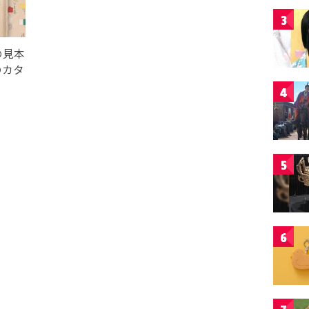
3
の見本
のカタ
4
5
6