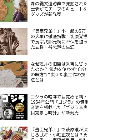
森の縄文遺跡群で発掘された
土偶がモチーフのキュートな
グッズが新発売
『豊臣兄弟！』小一郎の5万
の大軍に徹底抗戦！切腹覚悟
で長宗我部元親に降伏を迫っ
た武将・谷忠澄の生涯
なぜ浅井の旧臣は秀吉に従っ
たのか？ 武力を使わず“自分
の味方”に変えた裏工作の技
法とは
ゴジラの咆哮で目覚める朝…
1954年公開『ゴジラ』の貴重
音源を搭載した「ゴジラ音声
目覚まし時計」が新発売
『豊臣兄弟！』で萩原護が演
じる武将・小堀正次とは？秀
長・秀吉・家康が重用、“出