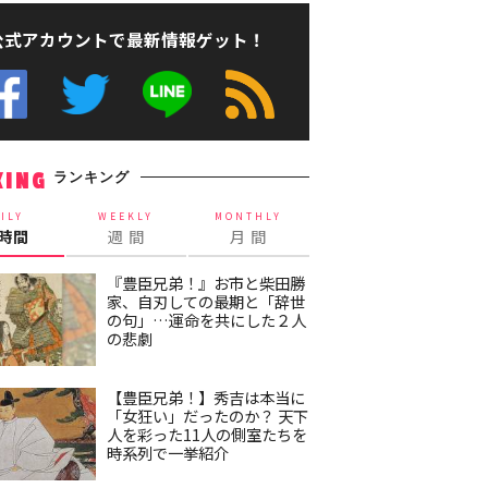
公式アカウントで最新情報ゲット！
ランキング
KING
ILY
WEEKLY
MONTHLY
4時間
週 間
月 間
『豊臣兄弟！』お市と柴田勝
家、自刃しての最期と「辞世
の句」…運命を共にした２人
の悲劇
【豊臣兄弟！】秀吉は本当に
「女狂い」だったのか？ 天下
人を彩った11人の側室たちを
時系列で一挙紹介