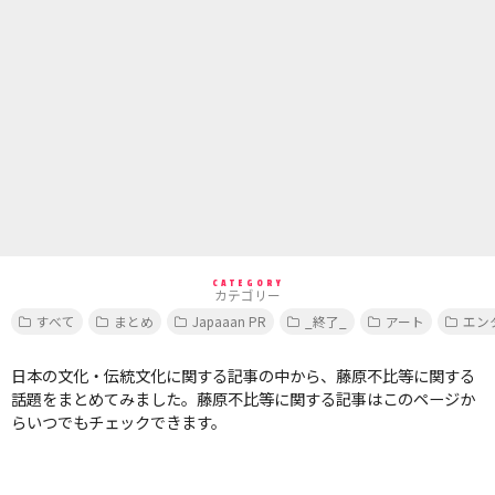
CATEGORY
カテゴリー
すべて
まとめ
Japaaan PR
_終了_
アート
エン
日本の文化・伝統文化に関する記事の中から、藤原不比等に関する
話題をまとめてみました。藤原不比等に関する記事はこのページか
らいつでもチェックできます。