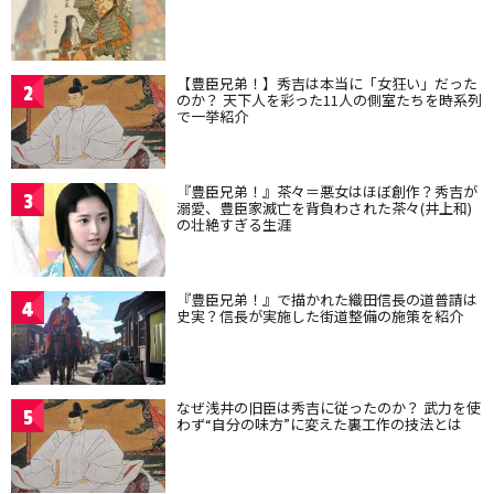
【豊臣兄弟！】秀吉は本当に「女狂い」だった
2
のか？ 天下人を彩った11人の側室たちを時系列
で一挙紹介
『豊臣兄弟！』茶々＝悪女はほぼ創作？秀吉が
3
溺愛、豊臣家滅亡を背負わされた茶々(井上和)
の壮絶すぎる生涯
『豊臣兄弟！』で描かれた織田信長の道普請は
4
史実？信長が実施した街道整備の施策を紹介
なぜ浅井の旧臣は秀吉に従ったのか？ 武力を使
5
わず“自分の味方”に変えた裏工作の技法とは