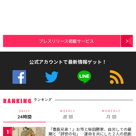
プレスリリース掲載サービス
公式アカウントで最新情報ゲット！
ランキング
RANKING
DAILY
WEEKLY
MONTHLY
24時間
週 間
月 間
『豊臣兄弟！』お市と柴田勝家、自刃しての最
1
期と「辞世の句」…運命を共にした２人の悲劇