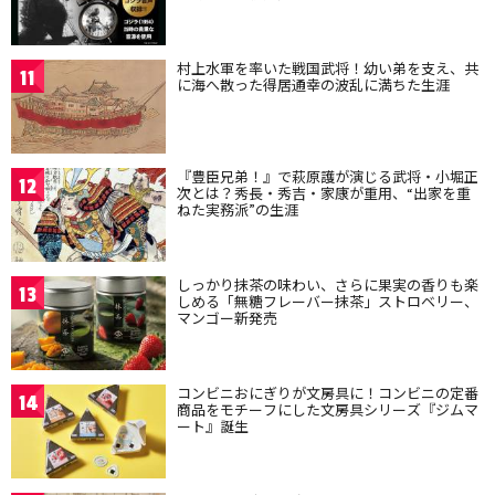
村上水軍を率いた戦国武将！幼い弟を支え、共
11
に海へ散った得居通幸の波乱に満ちた生涯
『豊臣兄弟！』で萩原護が演じる武将・小堀正
12
次とは？秀長・秀吉・家康が重用、“出家を重
ねた実務派”の生涯
しっかり抹茶の味わい、さらに果実の香りも楽
13
しめる「無糖フレーバー抹茶」ストロベリー、
マンゴー新発売
コンビニおにぎりが文房具に！コンビニの定番
14
商品をモチーフにした文房具シリーズ『ジムマ
ート』誕生