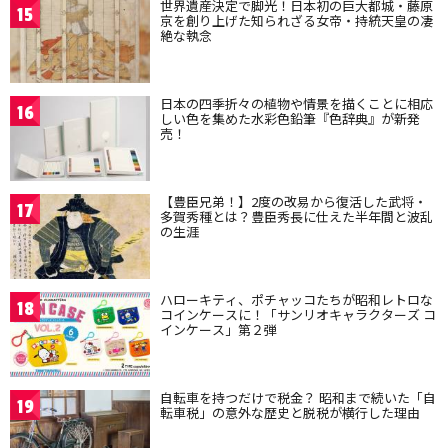
世界遺産決定で脚光！日本初の巨大都城・藤原
15
京を創り上げた知られざる女帝・持統天皇の凄
絶な執念
日本の四季折々の植物や情景を描くことに相応
16
しい色を集めた水彩色鉛筆『色辞典』が新発
売！
【豊臣兄弟！】2度の改易から復活した武将・
17
多賀秀種とは？豊臣秀長に仕えた半年間と波乱
の生涯
ハローキティ、ポチャッコたちが昭和レトロな
18
コインケースに！「サンリオキャラクターズ コ
インケース」第２弾
自転車を持つだけで税金？ 昭和まで続いた「自
19
転車税」の意外な歴史と脱税が横行した理由