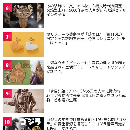
あの装飾は「炎」ではない？縄文時代の国宝・
6
火焔型土器、5000年前の人々が刻んだ謎とデザ
インの秘密
鳩サブレーの豊島屋が『鳩の日』（8月10日）
7
限定グッズ詳細を発表！今年はシリコンポーチ
「はとっこ」
土偶なりきりパーカーも！青森の縄文遺跡群で
8
発掘された土偶がモチーフのキュートなグッズ
が新発売
『豊臣兄弟！』小一郎の5万の大軍に徹底抗
9
戦！切腹覚悟で長宗我部元親に降伏を迫った武
将・谷忠澄の生涯
ゴジラの咆哮で目覚める朝…1954年公開『ゴジ
10
ラ』の貴重音源を搭載した「ゴジラ音声目覚ま
し時計」が新発売