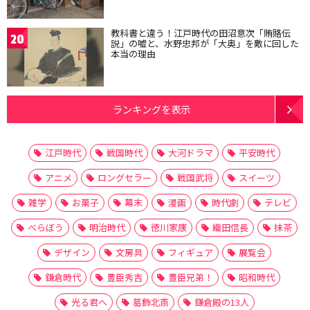
教科書と違う！江戸時代の田沼意次「賄賂伝
20
説」の嘘と、水野忠邦が「大奥」を敵に回した
本当の理由
ランキングを表示
江戸時代
戦国時代
大河ドラマ
平安時代
アニメ
ロングセラー
戦国武将
スイーツ
雑学
お菓子
幕末
漫画
時代劇
テレビ
べらぼう
明治時代
徳川家康
織田信長
抹茶
デザイン
文房具
フィギュア
展覧会
鎌倉時代
豊臣秀吉
豊臣兄弟！
昭和時代
光る君へ
葛飾北斎
鎌倉殿の13人