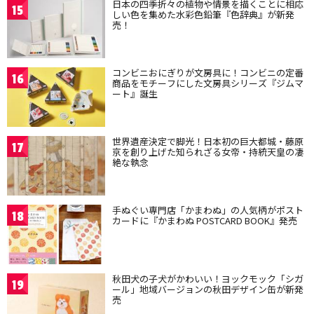
日本の四季折々の植物や情景を描くことに相応
15
しい色を集めた水彩色鉛筆『色辞典』が新発
売！
コンビニおにぎりが文房具に！コンビニの定番
16
商品をモチーフにした文房具シリーズ『ジムマ
ート』誕生
世界遺産決定で脚光！日本初の巨大都城・藤原
17
京を創り上げた知られざる女帝・持統天皇の凄
絶な執念
手ぬぐい専門店「かまわぬ」の人気柄がポスト
18
カードに『かまわぬ POSTCARD BOOK』発売
秋田犬の子犬がかわいい！ヨックモック「シガ
19
ール」地域バージョンの秋田デザイン缶が新発
売