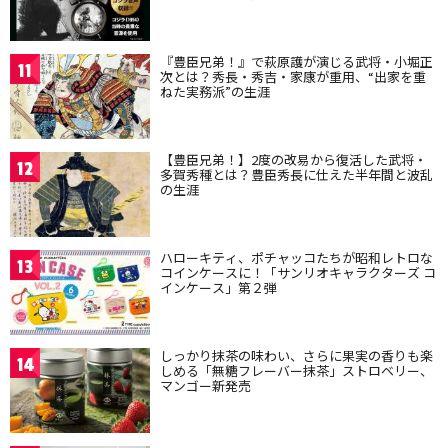
『豊臣兄弟！』で萩原護が演じる武将・小堀正
11
次とは？秀長・秀吉・家康が重用、“出家を重
ねた実務派”の生涯
【豊臣兄弟！】2度の改易から復活した武将・
12
多賀秀種とは？豊臣秀長に仕えた半年間と波乱
の生涯
ハローキティ、ポチャッコたちが昭和レトロな
13
コインケースに！「サンリオキャラクターズ コ
インケース」第２弾
しっかり抹茶の味わい、さらに果実の香りも楽
14
しめる「無糖フレーバー抹茶」ストロベリー、
マンゴー新発売