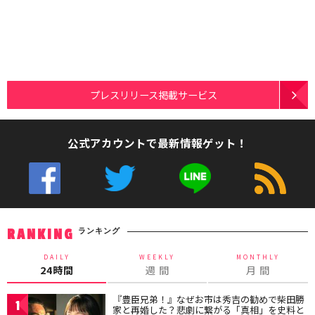
プレスリリース掲載サービス
公式アカウントで最新情報ゲット！
ランキング
RANKING
DAILY
WEEKLY
MONTHLY
24時間
週 間
月 間
『豊臣兄弟！』なぜお市は秀吉の勧めで柴田勝
1
家と再婚した？悲劇に繋がる「真相」を史料と