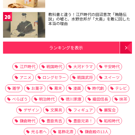
教科書と違う！江戸時代の田沼意次「賄賂伝
20
説」の嘘と、水野忠邦が「大奥」を敵に回した
本当の理由
ランキングを表示
江戸時代
戦国時代
大河ドラマ
平安時代
アニメ
ロングセラー
戦国武将
スイーツ
雑学
お菓子
幕末
漫画
時代劇
テレビ
べらぼう
明治時代
徳川家康
織田信長
抹茶
デザイン
文房具
フィギュア
展覧会
鎌倉時代
豊臣秀吉
豊臣兄弟！
昭和時代
光る君へ
葛飾北斎
鎌倉殿の13人