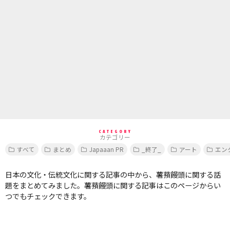
CATEGORY
カテゴリー
すべて
まとめ
Japaaan PR
_終了_
アート
エン
日本の文化・伝統文化に関する記事の中から、薯蕷饅頭に関する話
題をまとめてみました。薯蕷饅頭に関する記事はこのページからい
つでもチェックできます。