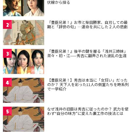
伏線から探る
『豊臣兄弟！』お市と柴田勝家、自刃しての最
2
期と「辞世の句」…運命を共にした２人の悲劇
『豊臣兄弟！』後半の鍵を握る「浅井三姉妹」
3
茶々・初・江——秀吉に翻弄された波乱の生涯
【豊臣兄弟！】秀吉は本当に「女狂い」だった
4
のか？ 天下人を彩った11人の側室たちを時系列
で一挙紹介
なぜ浅井の旧臣は秀吉に従ったのか？ 武力を使
5
わず“自分の味方”に変えた裏工作の技法とは