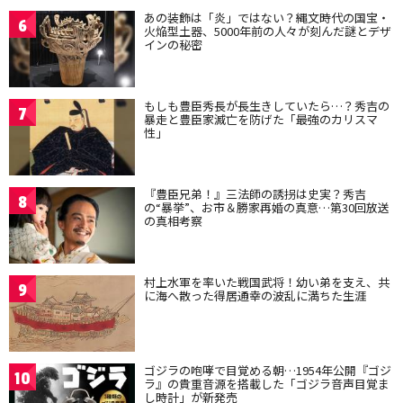
あの装飾は「炎」ではない？縄文時代の国宝・
6
火焔型土器、5000年前の人々が刻んだ謎とデザ
インの秘密
もしも豊臣秀長が長生きしていたら…？秀吉の
7
暴走と豊臣家滅亡を防げた「最強のカリスマ
性」
『豊臣兄弟！』三法師の誘拐は史実？秀吉
8
の“暴挙”、お市＆勝家再婚の真意…第30回放送
の真相考察
村上水軍を率いた戦国武将！幼い弟を支え、共
9
に海へ散った得居通幸の波乱に満ちた生涯
ゴジラの咆哮で目覚める朝…1954年公開『ゴジ
10
ラ』の貴重音源を搭載した「ゴジラ音声目覚ま
し時計」が新発売