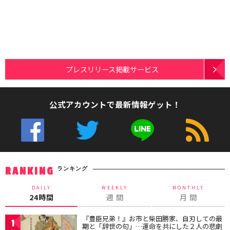
プレスリリース掲載サービス
公式アカウントで最新情報ゲット！
ランキング
RANKING
DAILY
WEEKLY
MONTHLY
24時間
週 間
月 間
『豊臣兄弟！』お市と柴田勝家、自刃しての最
1
期と「辞世の句」…運命を共にした２人の悲劇