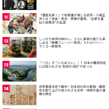
『豊臣兄弟！』で萩原護が演じる武将・小堀正
11
次とは？秀長・秀吉・家康が重用、“出家を重
ねた実務派”の生涯
しっかり抹茶の味わい、さらに果実の香りも楽
12
しめる「無糖フレーバー抹茶」ストロベリー、
マンゴー新発売
「一口」が「いもあらい」！？ 日本の難読地名
13
には知られざる“名前の法則”があった
世界遺産決定で脚光！日本初の巨大都城・藤原
14
京を創り上げた知られざる女帝・持統天皇の凄
絶な執念