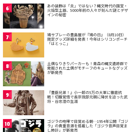
あの装飾は「炎」ではない？縄文時代の国宝・
6
火焔型土器、5000年前の人々が刻んだ謎とデザ
インの秘密
鳩サブレーの豊島屋が『鳩の日』（8月10日）
7
限定グッズ詳細を発表！今年はシリコンポーチ
「はとっこ」
土偶なりきりパーカーも！青森の縄文遺跡群で
8
発掘された土偶がモチーフのキュートなグッズ
が新発売
『豊臣兄弟！』小一郎の5万の大軍に徹底抗
9
戦！切腹覚悟で長宗我部元親に降伏を迫った武
将・谷忠澄の生涯
ゴジラの咆哮で目覚める朝…1954年公開『ゴジ
10
ラ』の貴重音源を搭載した「ゴジラ音声目覚ま
し時計」が新発売