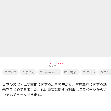
CATEGORY
カテゴリー
すべて
まとめ
Japaaan PR
_終了_
アート
エン
日本の文化・伝統文化に関する記事の中から、菅原菫宣に関する話
題をまとめてみました。菅原菫宣に関する記事はこのページからい
つでもチェックできます。