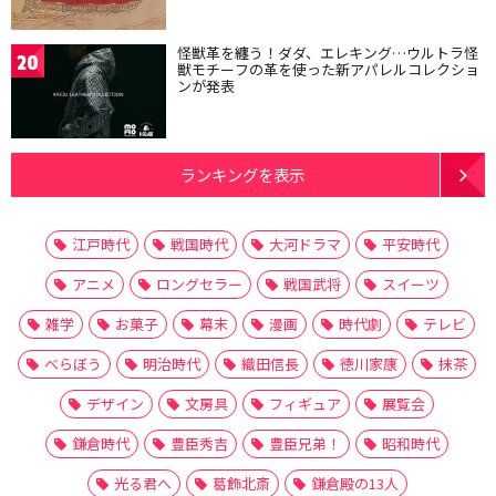
怪獣革を纏う！ダダ、エレキング…ウルトラ怪
20
獣モチーフの革を使った新アパレルコレクショ
ンが発表
ランキングを表示
江戸時代
戦国時代
大河ドラマ
平安時代
アニメ
ロングセラー
戦国武将
スイーツ
雑学
お菓子
幕末
漫画
時代劇
テレビ
べらぼう
明治時代
織田信長
徳川家康
抹茶
デザイン
文房具
フィギュア
展覧会
鎌倉時代
豊臣秀吉
豊臣兄弟！
昭和時代
光る君へ
葛飾北斎
鎌倉殿の13人