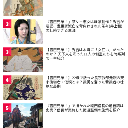
『豊臣兄弟！』茶々＝悪女はほぼ創作？秀吉が
2
溺愛、豊臣家滅亡を背負わされた茶々(井上和)
の壮絶すぎる生涯
【豊臣兄弟！】秀吉は本当に「女狂い」だった
3
のか？ 天下人を彩った11人の側室たちを時系列
で一挙紹介
【豊臣兄弟！】22歳で散った長宗我部元親の天
4
才後継者・信親とは？武勇を奮った若武者の壮
絶な最期
『豊臣兄弟！』で描かれた織田信長の道普請は
5
史実？信長が実施した街道整備の施策を紹介