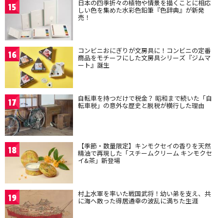
日本の四季折々の植物や情景を描くことに相応
15
しい色を集めた水彩色鉛筆『色辞典』が新発
売！
コンビニおにぎりが文房具に！コンビニの定番
16
商品をモチーフにした文房具シリーズ『ジムマ
ート』誕生
自転車を持つだけで税金？ 昭和まで続いた「自
17
転車税」の意外な歴史と脱税が横行した理由
【季節・数量限定】キンモクセイの香りを天然
18
精油で再現した「スチームクリーム キンモクセ
イ&茶」新登場
村上水軍を率いた戦国武将！幼い弟を支え、共
19
に海へ散った得居通幸の波乱に満ちた生涯