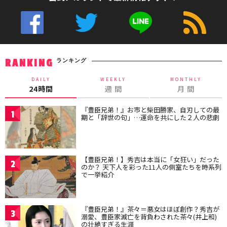
ランキング
RANKING
DAILY
WEEKLY
MONTHLY
24時間
週 間
月 間
『豊臣兄弟！』お市と柴田勝家、自刃しての最
1
期と「辞世の句」…運命を共にした２人の悲劇
【豊臣兄弟！】秀吉は本当に「女狂い」だった
2
のか？ 天下人を彩った11人の側室たちを時系列
で一挙紹介
『豊臣兄弟！』茶々＝悪女はほぼ創作？秀吉が
3
溺愛、豊臣家滅亡を背負わされた茶々(井上和)
の壮絶すぎる生涯