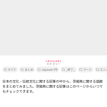
CATEGORY
カテゴリー
すべて
まとめ
Japaaan PR
_終了_
アート
エン
日本の文化・伝統文化に関する記事の中から、茨城県に関する話題
をまとめてみました。茨城県に関する記事はこのページからいつで
もチェックできます。