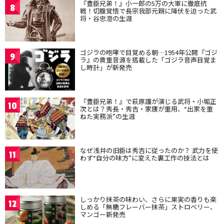
『豊臣兄弟！』小一郎の5万の大軍に徹底抗
8
戦！切腹覚悟で長宗我部元親に降伏を迫った武
将・谷忠澄の生涯
ゴジラの咆哮で目覚める朝…1954年公開『ゴジ
9
ラ』の貴重音源を搭載した「ゴジラ音声目覚ま
し時計」が新発売
『豊臣兄弟！』で萩原護が演じる武将・小堀正
10
次とは？秀長・秀吉・家康が重用、“出家を重
ねた実務派”の生涯
なぜ浅井の旧臣は秀吉に従ったのか？ 武力を使
11
わず“自分の味方”に変えた裏工作の技法とは
しっかり抹茶の味わい、さらに果実の香りも楽
12
しめる「無糖フレーバー抹茶」ストロベリー、
マンゴー新発売