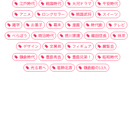
江戸時代
戦国時代
大河ドラマ
平安時代
アニメ
ロングセラー
戦国武将
スイーツ
雑学
お菓子
幕末
漫画
時代劇
テレビ
べらぼう
明治時代
徳川家康
織田信長
抹茶
デザイン
文房具
フィギュア
展覧会
鎌倉時代
豊臣秀吉
豊臣兄弟！
昭和時代
光る君へ
葛飾北斎
鎌倉殿の13人