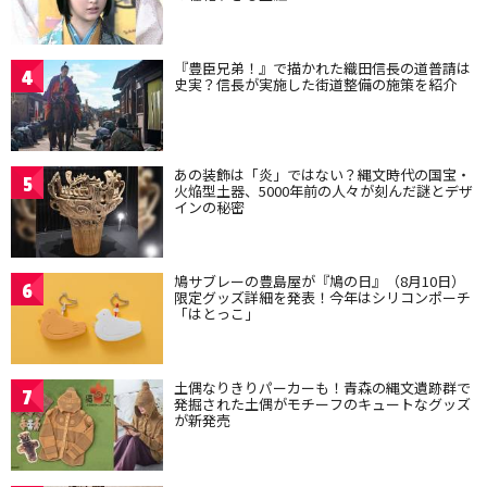
『豊臣兄弟！』で描かれた織田信長の道普請は
4
史実？信長が実施した街道整備の施策を紹介
あの装飾は「炎」ではない？縄文時代の国宝・
5
火焔型土器、5000年前の人々が刻んだ謎とデザ
インの秘密
鳩サブレーの豊島屋が『鳩の日』（8月10日）
6
限定グッズ詳細を発表！今年はシリコンポーチ
「はとっこ」
土偶なりきりパーカーも！青森の縄文遺跡群で
7
発掘された土偶がモチーフのキュートなグッズ
が新発売