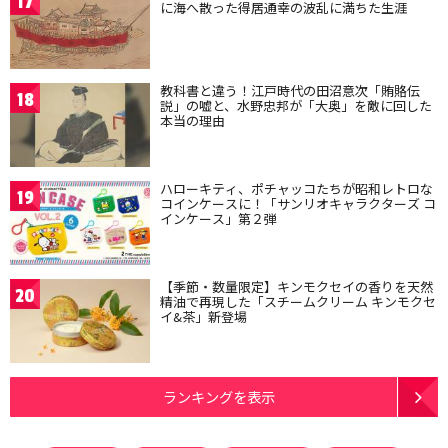
17
に海へ散った得居通幸の波乱に満ちた生涯
教科書と違う！江戸時代の田沼意次「賄賂伝
18
説」の嘘と、水野忠邦が「大奥」を敵に回した
本当の理由
ハローキティ、ポチャッコたちが昭和レトロな
19
コインケースに！「サンリオキャラクターズ コ
インケース」第２弾
【季節・数量限定】キンモクセイの香りを天然
20
精油で再現した「スチームクリーム キンモクセ
イ&茶」新登場
ランキングを表示