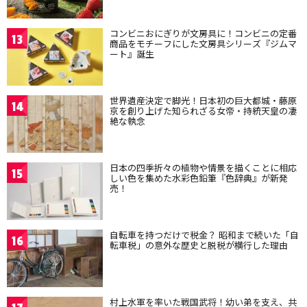
コンビニおにぎりが文房具に！コンビニの定番
13
商品をモチーフにした文房具シリーズ『ジムマ
ート』誕生
世界遺産決定で脚光！日本初の巨大都城・藤原
14
京を創り上げた知られざる女帝・持統天皇の凄
絶な執念
日本の四季折々の植物や情景を描くことに相応
15
しい色を集めた水彩色鉛筆『色辞典』が新発
売！
自転車を持つだけで税金？ 昭和まで続いた「自
16
転車税」の意外な歴史と脱税が横行した理由
村上水軍を率いた戦国武将！幼い弟を支え、共