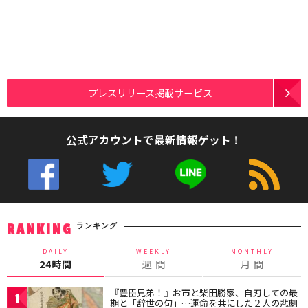
プレスリリース掲載サービス
公式アカウントで最新情報ゲット！
ランキング
RANKING
DAILY
WEEKLY
MONTHLY
24時間
週 間
月 間
『豊臣兄弟！』お市と柴田勝家、自刃しての最
1
期と「辞世の句」…運命を共にした２人の悲劇