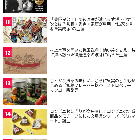
『豊臣兄弟！』で萩原護が演じる武将・小堀正
11
次とは？秀長・秀吉・家康が重用、“出家を重
ねた実務派”の生涯
村上水軍を率いた戦国武将！幼い弟を支え、共
12
に海へ散った得居通幸の波乱に満ちた生涯
しっかり抹茶の味わい、さらに果実の香りも楽
13
しめる「無糖フレーバー抹茶」ストロベリー、
マンゴー新発売
コンビニおにぎりが文房具に！コンビニの定番
14
商品をモチーフにした文房具シリーズ『ジムマ
ート』誕生