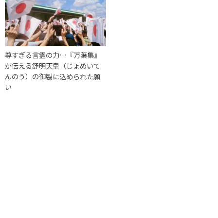
尊すぎる言霊の力…『万葉集』
が伝える舒明天皇（じょめいて
んのう）の御製に込められた願
い