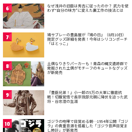
なぜ浅井の旧臣は秀吉に従ったのか？ 武力を使
6
わず“自分の味方”に変えた裏工作の技法とは
鳩サブレーの豊島屋が『鳩の日』（8月10日）
7
限定グッズ詳細を発表！今年はシリコンポーチ
「はとっこ」
土偶なりきりパーカーも！青森の縄文遺跡群で
8
発掘された土偶がモチーフのキュートなグッズ
が新発売
『豊臣兄弟！』小一郎の5万の大軍に徹底抗
9
戦！切腹覚悟で長宗我部元親に降伏を迫った武
将・谷忠澄の生涯
ゴジラの咆哮で目覚める朝…1954年公開『ゴジ
10
ラ』の貴重音源を搭載した「ゴジラ音声目覚ま
し時計」が新発売