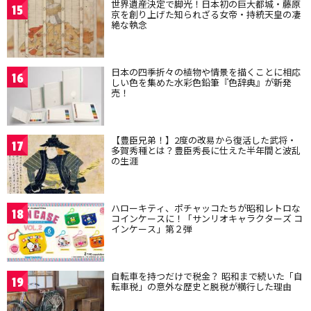
世界遺産決定で脚光！日本初の巨大都城・藤原
15
京を創り上げた知られざる女帝・持統天皇の凄
絶な執念
日本の四季折々の植物や情景を描くことに相応
16
しい色を集めた水彩色鉛筆『色辞典』が新発
売！
【豊臣兄弟！】2度の改易から復活した武将・
17
多賀秀種とは？豊臣秀長に仕えた半年間と波乱
の生涯
ハローキティ、ポチャッコたちが昭和レトロな
18
コインケースに！「サンリオキャラクターズ コ
インケース」第２弾
自転車を持つだけで税金？ 昭和まで続いた「自
19
転車税」の意外な歴史と脱税が横行した理由