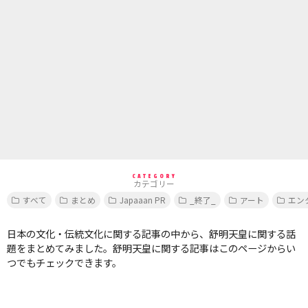
CATEGORY
カテゴリー
すべて
まとめ
Japaaan PR
_終了_
アート
エン
日本の文化・伝統文化に関する記事の中から、舒明天皇に関する話
題をまとめてみました。舒明天皇に関する記事はこのページからい
つでもチェックできます。