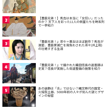
【豊臣兄弟！】秀吉は本当に「女狂い」だった
2
のか？ 天下人を彩った11人の側室たちを時系列
で一挙紹介
『豊臣兄弟！』茶々＝悪女はほぼ創作？秀吉が
3
溺愛、豊臣家滅亡を背負わされた茶々(井上和)
の壮絶すぎる生涯
『豊臣兄弟！』で描かれた織田信長の道普請は
4
史実？信長が実施した街道整備の施策を紹介
あの装飾は「炎」ではない？縄文時代の国宝・
5
火焔型土器、5000年前の人々が刻んだ謎とデザ
インの秘密