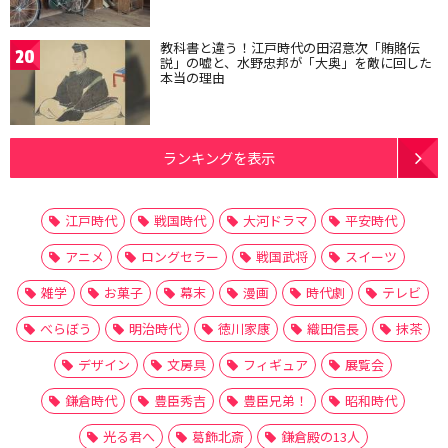
教科書と違う！江戸時代の田沼意次「賄賂伝
20
説」の嘘と、水野忠邦が「大奥」を敵に回した
本当の理由
ランキングを表示
江戸時代
戦国時代
大河ドラマ
平安時代
アニメ
ロングセラー
戦国武将
スイーツ
雑学
お菓子
幕末
漫画
時代劇
テレビ
べらぼう
明治時代
徳川家康
織田信長
抹茶
デザイン
文房具
フィギュア
展覧会
鎌倉時代
豊臣秀吉
豊臣兄弟！
昭和時代
光る君へ
葛飾北斎
鎌倉殿の13人