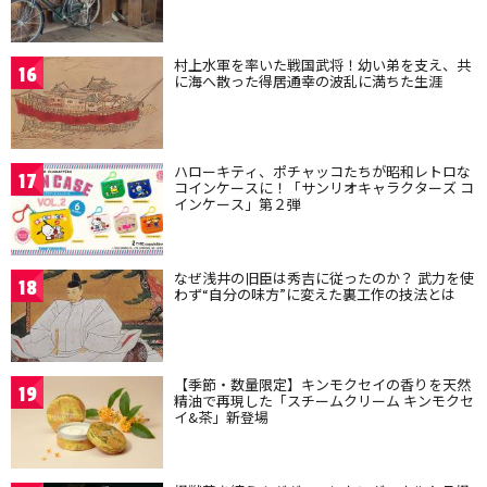
村上水軍を率いた戦国武将！幼い弟を支え、共
16
に海へ散った得居通幸の波乱に満ちた生涯
ハローキティ、ポチャッコたちが昭和レトロな
17
コインケースに！「サンリオキャラクターズ コ
インケース」第２弾
なぜ浅井の旧臣は秀吉に従ったのか？ 武力を使
18
わず“自分の味方”に変えた裏工作の技法とは
【季節・数量限定】キンモクセイの香りを天然
19
精油で再現した「スチームクリーム キンモクセ
イ&茶」新登場