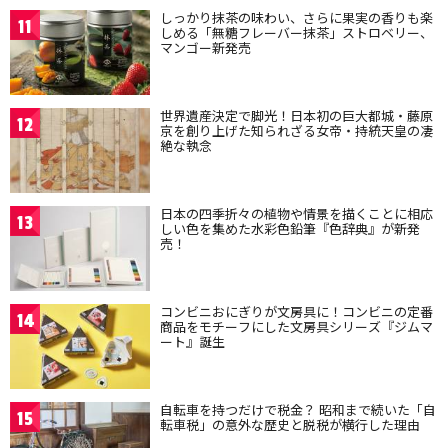
しっかり抹茶の味わい、さらに果実の香りも楽
11
しめる「無糖フレーバー抹茶」ストロベリー、
マンゴー新発売
世界遺産決定で脚光！日本初の巨大都城・藤原
12
京を創り上げた知られざる女帝・持統天皇の凄
絶な執念
日本の四季折々の植物や情景を描くことに相応
13
しい色を集めた水彩色鉛筆『色辞典』が新発
売！
コンビニおにぎりが文房具に！コンビニの定番
14
商品をモチーフにした文房具シリーズ『ジムマ
ート』誕生
自転車を持つだけで税金？ 昭和まで続いた「自
15
転車税」の意外な歴史と脱税が横行した理由