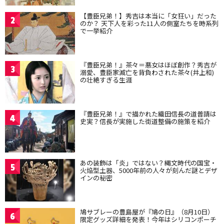
【豊臣兄弟！】秀吉は本当に「女狂い」だった
2
のか？ 天下人を彩った11人の側室たちを時系列
で一挙紹介
『豊臣兄弟！』茶々＝悪女はほぼ創作？秀吉が
3
溺愛、豊臣家滅亡を背負わされた茶々(井上和)
の壮絶すぎる生涯
『豊臣兄弟！』で描かれた織田信長の道普請は
4
史実？信長が実施した街道整備の施策を紹介
あの装飾は「炎」ではない？縄文時代の国宝・
5
火焔型土器、5000年前の人々が刻んだ謎とデザ
インの秘密
鳩サブレーの豊島屋が『鳩の日』（8月10日）
6
限定グッズ詳細を発表！今年はシリコンポーチ