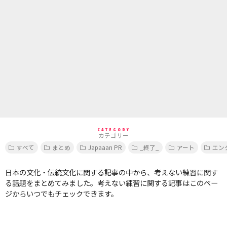
CATEGORY
カテゴリー
すべて
まとめ
Japaaan PR
_終了_
アート
エン
日本の文化・伝統文化に関する記事の中から、考えない練習に関す
る話題をまとめてみました。考えない練習に関する記事はこのペー
ジからいつでもチェックできます。