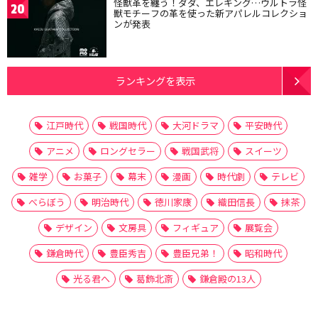
怪獣革を纏う！ダダ、エレキング…ウルトラ怪
20
獣モチーフの革を使った新アパレルコレクショ
ンが発表
ランキングを表示
江戸時代
戦国時代
大河ドラマ
平安時代
アニメ
ロングセラー
戦国武将
スイーツ
雑学
お菓子
幕末
漫画
時代劇
テレビ
べらぼう
明治時代
徳川家康
織田信長
抹茶
デザイン
文房具
フィギュア
展覧会
鎌倉時代
豊臣秀吉
豊臣兄弟！
昭和時代
光る君へ
葛飾北斎
鎌倉殿の13人