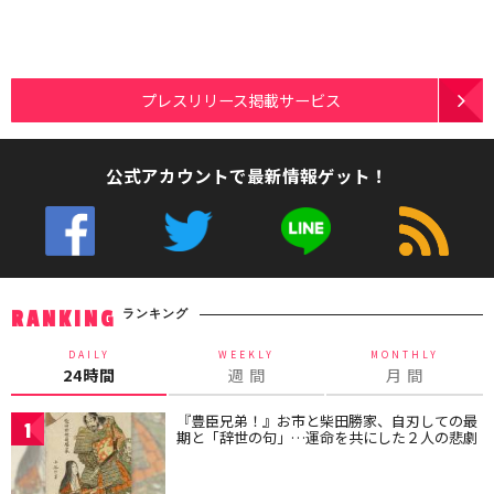
プレスリリース掲載サービス
公式アカウントで最新情報ゲット！
ランキング
RANKING
DAILY
WEEKLY
MONTHLY
24時間
週 間
月 間
『豊臣兄弟！』お市と柴田勝家、自刃しての最
1
期と「辞世の句」…運命を共にした２人の悲劇