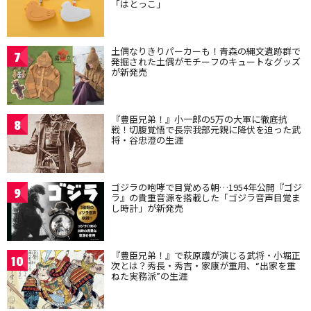
「はとっこ」
土偶なりきりパーカーも！青森の縄文遺跡群で
7
発掘された土偶がモチーフのキュートなグッズ
が新発売
『豊臣兄弟！』小一郎の5万の大軍に徹底抗
8
戦！切腹覚悟で長宗我部元親に降伏を迫った武
将・谷忠澄の生涯
ゴジラの咆哮で目覚める朝…1954年公開『ゴジ
9
ラ』の貴重音源を搭載した「ゴジラ音声目覚ま
し時計」が新発売
『豊臣兄弟！』で萩原護が演じる武将・小堀正
10
次とは？秀長・秀吉・家康が重用、“出家を重
ねた実務派”の生涯