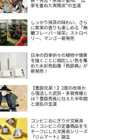
家を重ねた実務派”の生涯
しっかり抹茶の味わい、さら
に果実の香りも楽しめる「無
糖フレーバー抹茶」ストロベ
リー、マンゴー新発売
日本の四季折々の植物や情景
を描くことに相応しい色を集
めた水彩色鉛筆『色辞典』が
新発売！
【豊臣兄弟！】2度の改易か
ら復活した武将・多賀秀種と
は？豊臣秀長に仕えた半年間
と波乱の生涯
コンビニおにぎりが文房具
に！コンビニの定番商品をモ
チーフにした文房具シリーズ
『ジムマート』誕生