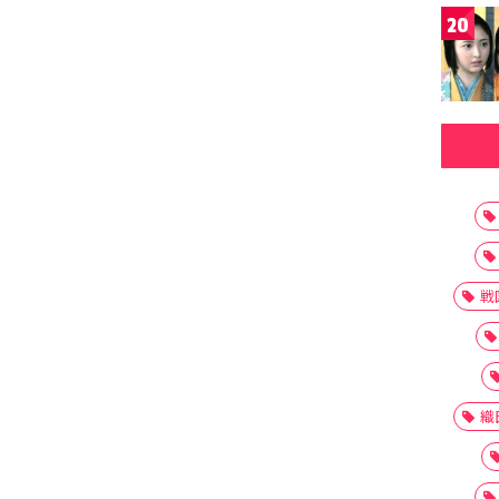
20
戦
織