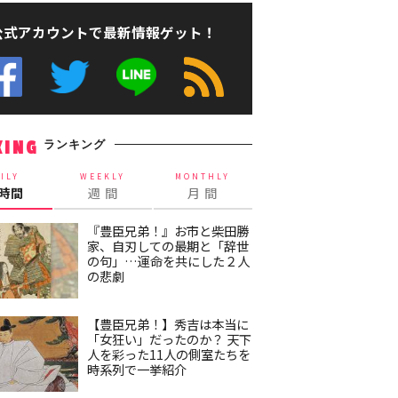
公式アカウントで最新情報ゲット！
ランキング
KING
ILY
WEEKLY
MONTHLY
4時間
週 間
月 間
『豊臣兄弟！』お市と柴田勝
家、自刃しての最期と「辞世
の句」…運命を共にした２人
の悲劇
【豊臣兄弟！】秀吉は本当に
「女狂い」だったのか？ 天下
人を彩った11人の側室たちを
時系列で一挙紹介