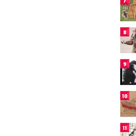
7
8
9
10
11