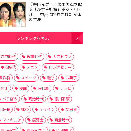
『豊臣兄弟！』後半の鍵を握
る「浅井三姉妹」茶々・初・
江——秀吉に翻弄された波乱
の生涯
ランキングを表示
江戸時代
戦国時代
大河ドラマ
平安時代
アニメ
ロングセラー
国武将
スイーツ
雑学
お菓子
幕末
漫画
時代劇
テレビ
べらぼう
明治時代
徳川家康
田信長
抹茶
デザイン
文房具
フィギュア
展覧会
鎌倉時代
豊臣秀吉
豊臣兄弟！
昭和時代