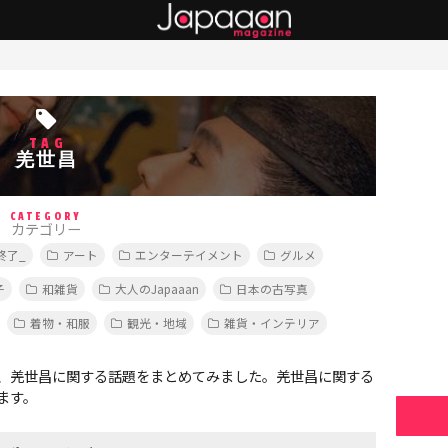
TAG
羌世昌
CATEGORY
カテゴリー
終了_
アート
エンターテイメント
グルメ
子
和雑貨
大人のJapaaan
日本の古写真
着物・和服
観光・地域
雑貨・インテリア
、羌世昌に関する話題をまとめてみました。羌世昌に関する
ます。