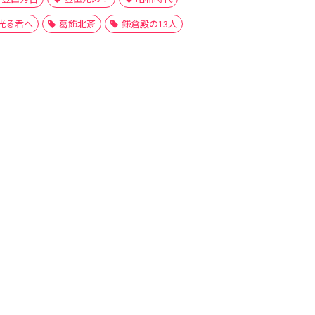
光る君へ
葛飾北斎
鎌倉殿の13人