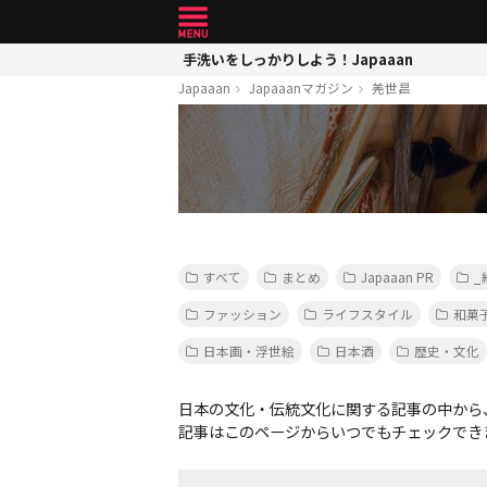
手洗いをしっかりしよう！Japaaan
Japaaan
Japaaanマガジン
羌世昌
すべて
まとめ
Japaaan PR
_
ファッション
ライフスタイル
和菓
日本画・浮世絵
日本酒
歴史・文化
日本の文化・伝統文化に関する記事の中から
記事はこのページからいつでもチェックでき