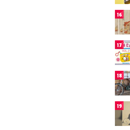
16
17
18
19