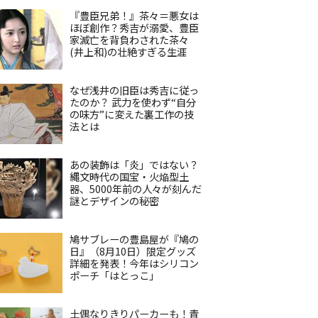
『豊臣兄弟！』茶々＝悪女は
ほぼ創作？秀吉が溺愛、豊臣
家滅亡を背負わされた茶々
(井上和)の壮絶すぎる生涯
なぜ浅井の旧臣は秀吉に従っ
たのか？ 武力を使わず“自分
の味方”に変えた裏工作の技
法とは
あの装飾は「炎」ではない？
縄文時代の国宝・火焔型土
器、5000年前の人々が刻んだ
謎とデザインの秘密
鳩サブレーの豊島屋が『鳩の
日』（8月10日）限定グッズ
詳細を発表！今年はシリコン
ポーチ「はとっこ」
土偶なりきりパーカーも！青