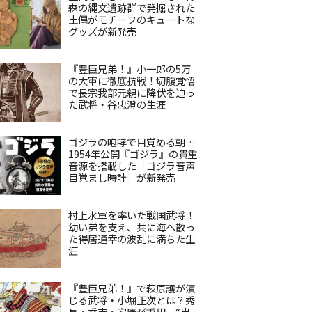
森の縄文遺跡群で発掘された
土偶がモチーフのキュートな
グッズが新発売
『豊臣兄弟！』小一郎の5万
の大軍に徹底抗戦！切腹覚悟
で長宗我部元親に降伏を迫っ
た武将・谷忠澄の生涯
ゴジラの咆哮で目覚める朝…
1954年公開『ゴジラ』の貴重
音源を搭載した「ゴジラ音声
目覚まし時計」が新発売
村上水軍を率いた戦国武将！
幼い弟を支え、共に海へ散っ
た得居通幸の波乱に満ちた生
涯
『豊臣兄弟！』で萩原護が演
じる武将・小堀正次とは？秀
長・秀吉・家康が重用、“出