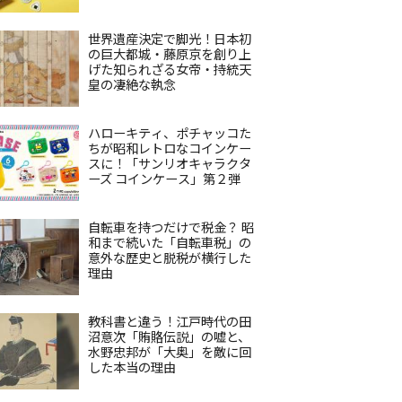
世界遺産決定で脚光！日本初
の巨大都城・藤原京を創り上
げた知られざる女帝・持統天
皇の凄絶な執念
ハローキティ、ポチャッコた
ちが昭和レトロなコインケー
スに！「サンリオキャラクタ
ーズ コインケース」第２弾
自転車を持つだけで税金？ 昭
和まで続いた「自転車税」の
意外な歴史と脱税が横行した
理由
教科書と違う！江戸時代の田
沼意次「賄賂伝説」の嘘と、
水野忠邦が「大奥」を敵に回
した本当の理由