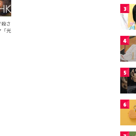
3
ぜ殺さ
マ「光
4
5
6