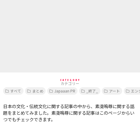
CATEGORY
カテゴリー
すべて
まとめ
Japaaan PR
_終了_
アート
エン
日本の文化・伝統文化に関する記事の中から、素戔嗚尊に関する話
題をまとめてみました。素戔嗚尊に関する記事はこのページからい
つでもチェックできます。