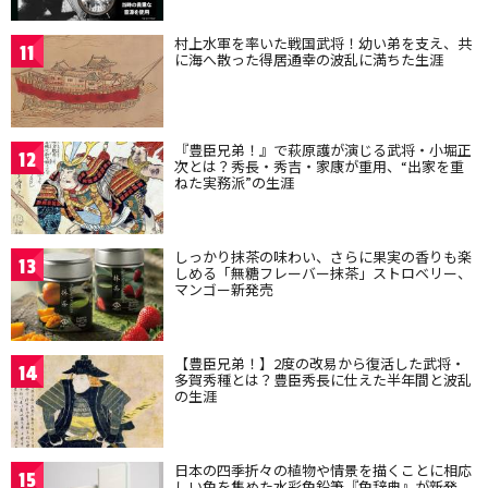
村上水軍を率いた戦国武将！幼い弟を支え、共
11
に海へ散った得居通幸の波乱に満ちた生涯
『豊臣兄弟！』で萩原護が演じる武将・小堀正
12
次とは？秀長・秀吉・家康が重用、“出家を重
ねた実務派”の生涯
しっかり抹茶の味わい、さらに果実の香りも楽
13
しめる「無糖フレーバー抹茶」ストロベリー、
マンゴー新発売
【豊臣兄弟！】2度の改易から復活した武将・
14
多賀秀種とは？豊臣秀長に仕えた半年間と波乱
の生涯
日本の四季折々の植物や情景を描くことに相応
15
しい色を集めた水彩色鉛筆『色辞典』が新発