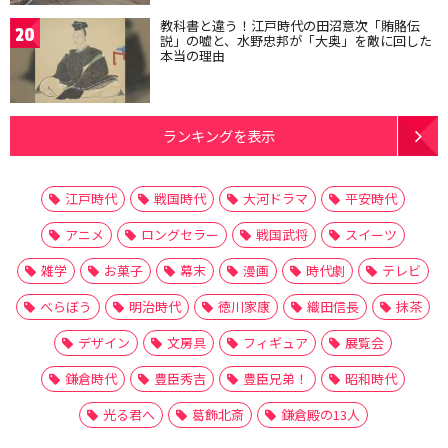
教科書と違う！江戸時代の田沼意次「賄賂伝
20
説」の嘘と、水野忠邦が「大奥」を敵に回した
本当の理由
ランキングを表示
江戸時代
戦国時代
大河ドラマ
平安時代
アニメ
ロングセラー
戦国武将
スイーツ
雑学
お菓子
幕末
漫画
時代劇
テレビ
べらぼう
明治時代
徳川家康
織田信長
抹茶
デザイン
文房具
フィギュア
展覧会
鎌倉時代
豊臣秀吉
豊臣兄弟！
昭和時代
光る君へ
葛飾北斎
鎌倉殿の13人