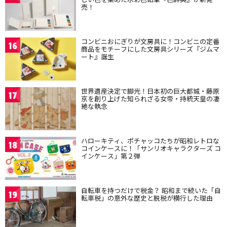
売！
コンビニおにぎりが文房具に！コンビニの定番
16
商品をモチーフにした文房具シリーズ『ジムマ
ート』誕生
世界遺産決定で脚光！日本初の巨大都城・藤原
17
京を創り上げた知られざる女帝・持統天皇の凄
絶な執念
ハローキティ、ポチャッコたちが昭和レトロな
18
コインケースに！「サンリオキャラクターズ コ
インケース」第２弾
自転車を持つだけで税金？ 昭和まで続いた「自
19
転車税」の意外な歴史と脱税が横行した理由