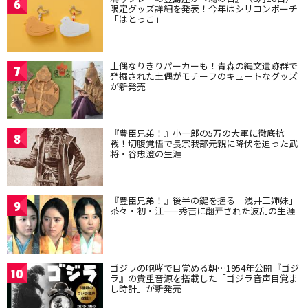
6
限定グッズ詳細を発表！今年はシリコンポーチ
「はとっこ」
土偶なりきりパーカーも！青森の縄文遺跡群で
7
発掘された土偶がモチーフのキュートなグッズ
が新発売
『豊臣兄弟！』小一郎の5万の大軍に徹底抗
8
戦！切腹覚悟で長宗我部元親に降伏を迫った武
将・谷忠澄の生涯
『豊臣兄弟！』後半の鍵を握る「浅井三姉妹」
9
茶々・初・江——秀吉に翻弄された波乱の生涯
ゴジラの咆哮で目覚める朝…1954年公開『ゴジ
10
ラ』の貴重音源を搭載した「ゴジラ音声目覚ま
し時計」が新発売