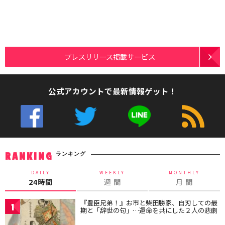
プレスリリース掲載サービス
公式アカウントで最新情報ゲット！
ランキング
RANKING
DAILY
WEEKLY
MONTHLY
24時間
週 間
月 間
『豊臣兄弟！』お市と柴田勝家、自刃しての最
1
期と「辞世の句」…運命を共にした２人の悲劇