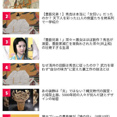
【豊臣兄弟！】秀吉は本当に「女狂い」だった
2
のか？ 天下人を彩った11人の側室たちを時系列
で一挙紹介
『豊臣兄弟！』茶々＝悪女はほぼ創作？秀吉が
3
溺愛、豊臣家滅亡を背負わされた茶々(井上和)
の壮絶すぎる生涯
なぜ浅井の旧臣は秀吉に従ったのか？ 武力を使
4
わず“自分の味方”に変えた裏工作の技法とは
あの装飾は「炎」ではない？縄文時代の国宝・
5
火焔型土器、5000年前の人々が刻んだ謎とデザ
インの秘密
鳩サブレーの豊島屋が『鳩の日』（8月10日）