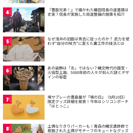
『豊臣兄弟！』で描かれた織田信長の道普請は
4
史実？信長が実施した街道整備の施策を紹介
なぜ浅井の旧臣は秀吉に従ったのか？ 武力を使
5
わず“自分の味方”に変えた裏工作の技法とは
あの装飾は「炎」ではない？縄文時代の国宝・
6
火焔型土器、5000年前の人々が刻んだ謎とデザ
インの秘密
鳩サブレーの豊島屋が『鳩の日』（8月10日）
7
限定グッズ詳細を発表！今年はシリコンポーチ
「はとっこ」
土偶なりきりパーカーも！青森の縄文遺跡群で
8
発掘された土偶がモチーフのキュートなグッズ