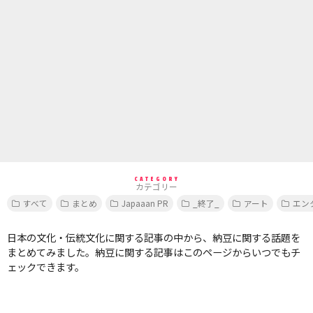
CATEGORY
カテゴリー
すべて
まとめ
Japaaan PR
_終了_
アート
エン
日本の文化・伝統文化に関する記事の中から、納豆に関する話題を
まとめてみました。納豆に関する記事はこのページからいつでもチ
ェックできます。