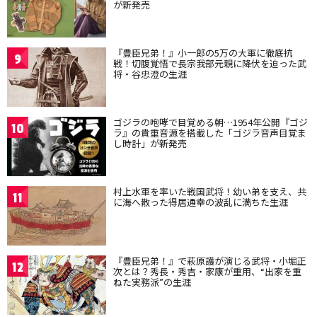
が新発売
『豊臣兄弟！』小一郎の5万の大軍に徹底抗
9
戦！切腹覚悟で長宗我部元親に降伏を迫った武
将・谷忠澄の生涯
ゴジラの咆哮で目覚める朝…1954年公開『ゴジ
10
ラ』の貴重音源を搭載した「ゴジラ音声目覚ま
し時計」が新発売
村上水軍を率いた戦国武将！幼い弟を支え、共
11
に海へ散った得居通幸の波乱に満ちた生涯
『豊臣兄弟！』で萩原護が演じる武将・小堀正
12
次とは？秀長・秀吉・家康が重用、“出家を重
ねた実務派”の生涯