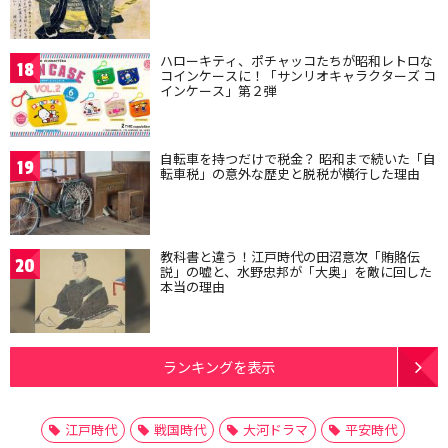
ハローキティ、ポチャッコたちが昭和レトロな
18
コインケースに！「サンリオキャラクターズ コ
インケース」第２弾
自転車を持つだけで税金？ 昭和まで続いた「自
19
転車税」の意外な歴史と脱税が横行した理由
教科書と違う！江戸時代の田沼意次「賄賂伝
20
説」の嘘と、水野忠邦が「大奥」を敵に回した
本当の理由
ランキングを表示
江戸時代
戦国時代
大河ドラマ
平安時代