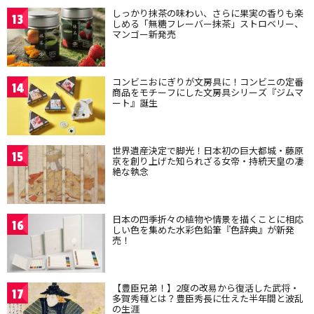
しっかり抹茶の味わい、さらに果実の香りも楽
13
しめる「無糖フレーバー抹茶」ストロベリー、
マンゴー新発売
コンビニおにぎりが文房具に！コンビニの定番
14
商品をモチーフにした文房具シリーズ『ジムマ
ート』誕生
世界遺産決定で脚光！日本初の巨大都城・藤原
15
京を創り上げた知られざる女帝・持統天皇の凄
絶な執念
日本の四季折々の植物や情景を描くことに相応
16
しい色を集めた水彩色鉛筆『色辞典』が新発
売！
【豊臣兄弟！】2度の改易から復活した武将・
17
多賀秀種とは？豊臣秀長に仕えた半年間と波乱
の生涯