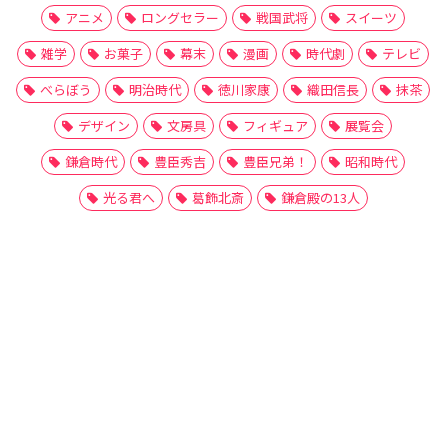
アニメ
ロングセラー
戦国武将
スイーツ
雑学
お菓子
幕末
漫画
時代劇
テレビ
べらぼう
明治時代
徳川家康
織田信長
抹茶
デザイン
文房具
フィギュア
展覧会
鎌倉時代
豊臣秀吉
豊臣兄弟！
昭和時代
光る君へ
葛飾北斎
鎌倉殿の13人