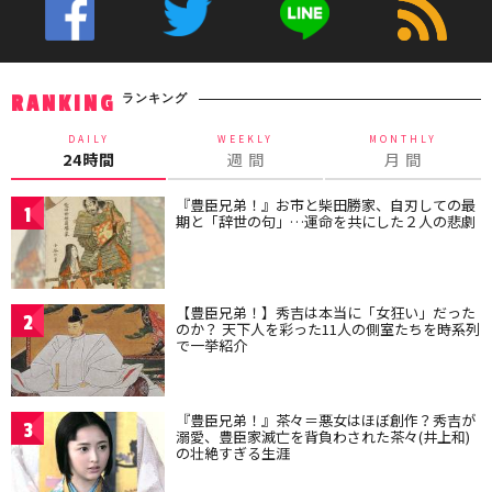
ランキング
RANKING
DAILY
WEEKLY
MONTHLY
24時間
週 間
月 間
『豊臣兄弟！』お市と柴田勝家、自刃しての最
1
期と「辞世の句」…運命を共にした２人の悲劇
【豊臣兄弟！】秀吉は本当に「女狂い」だった
2
のか？ 天下人を彩った11人の側室たちを時系列
で一挙紹介
『豊臣兄弟！』茶々＝悪女はほぼ創作？秀吉が
3
溺愛、豊臣家滅亡を背負わされた茶々(井上和)
の壮絶すぎる生涯