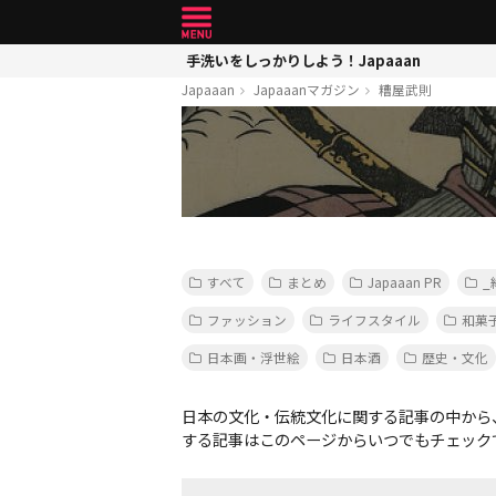
手洗いをしっかりしよう！Japaaan
Japaaan
Japaaanマガジン
糟屋武則
すべて
まとめ
Japaaan PR
_
ファッション
ライフスタイル
和菓
日本画・浮世絵
日本酒
歴史・文化
日本の文化・伝統文化に関する記事の中から
する記事はこのページからいつでもチェック