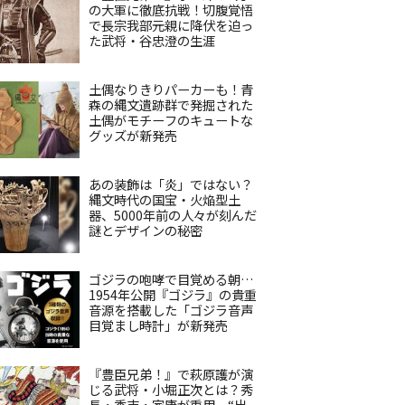
の大軍に徹底抗戦！切腹覚悟
で長宗我部元親に降伏を迫っ
た武将・谷忠澄の生涯
土偶なりきりパーカーも！青
森の縄文遺跡群で発掘された
土偶がモチーフのキュートな
グッズが新発売
あの装飾は「炎」ではない？
縄文時代の国宝・火焔型土
器、5000年前の人々が刻んだ
謎とデザインの秘密
ゴジラの咆哮で目覚める朝…
1954年公開『ゴジラ』の貴重
音源を搭載した「ゴジラ音声
目覚まし時計」が新発売
『豊臣兄弟！』で萩原護が演
じる武将・小堀正次とは？秀
長・秀吉・家康が重用、“出