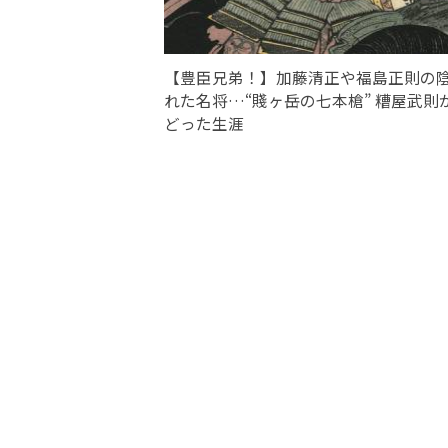
【豊臣兄弟！】加藤清正や福島正則の
れた名将…“賤ヶ岳の七本槍” 糟屋武則
どった生涯