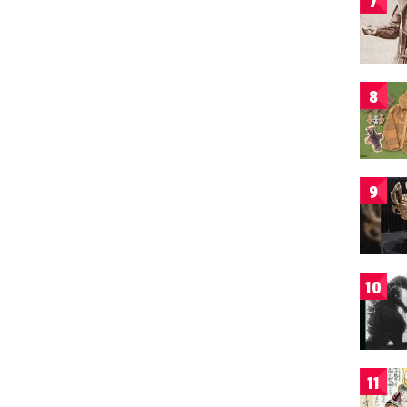
7
8
9
10
11