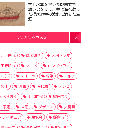
村上水軍を率いた戦国武将！
幼い弟を支え、共に海へ散っ
た得居通幸の波乱に満ちた生
涯
ランキングを表示
江戸時代
戦国時代
大河ドラマ
平安時代
アニメ
ロングセラー
国武将
スイーツ
雑学
お菓子
幕末
漫画
時代劇
テレビ
べらぼう
明治時代
織田信長
川家康
抹茶
デザイン
文房具
フィギュア
展覧会
鎌倉時代
豊臣秀吉
豊臣兄弟！
昭和時代