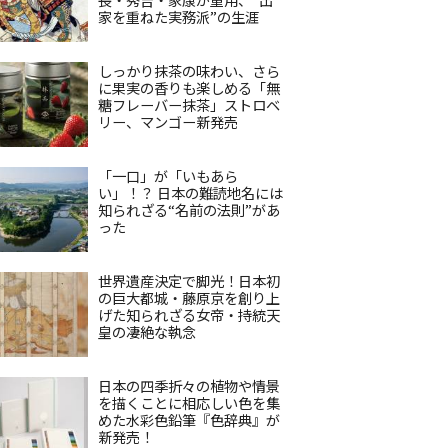
家を重ねた実務派”の生涯
しっかり抹茶の味わい、さら
に果実の香りも楽しめる「無
糖フレーバー抹茶」ストロベ
リー、マンゴー新発売
「一口」が「いもあら
い」！？ 日本の難読地名には
知られざる“名前の法則”があ
った
世界遺産決定で脚光！日本初
の巨大都城・藤原京を創り上
げた知られざる女帝・持統天
皇の凄絶な執念
日本の四季折々の植物や情景
を描くことに相応しい色を集
めた水彩色鉛筆『色辞典』が
新発売！