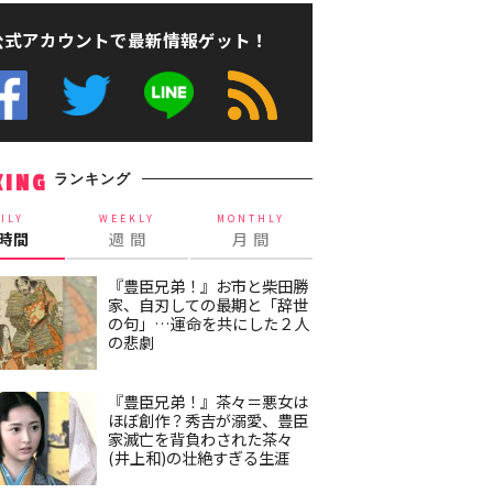
公式アカウントで最新情報ゲット！
ランキング
KING
ILY
WEEKLY
MONTHLY
4時間
週 間
月 間
『豊臣兄弟！』お市と柴田勝
家、自刃しての最期と「辞世
の句」…運命を共にした２人
の悲劇
『豊臣兄弟！』茶々＝悪女は
ほぼ創作？秀吉が溺愛、豊臣
家滅亡を背負わされた茶々
(井上和)の壮絶すぎる生涯