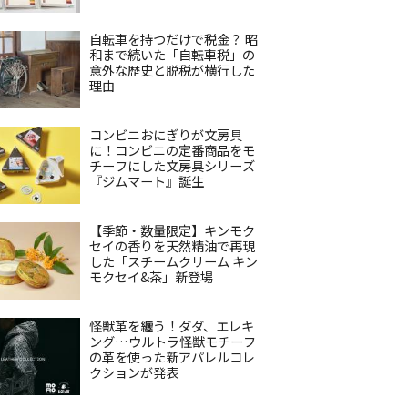
自転車を持つだけで税金？ 昭
和まで続いた「自転車税」の
意外な歴史と脱税が横行した
理由
コンビニおにぎりが文房具
に！コンビニの定番商品をモ
チーフにした文房具シリーズ
『ジムマート』誕生
【季節・数量限定】キンモク
セイの香りを天然精油で再現
した「スチームクリーム キン
モクセイ&茶」新登場
怪獣革を纏う！ダダ、エレキ
ング…ウルトラ怪獣モチーフ
の革を使った新アパレルコレ
クションが発表