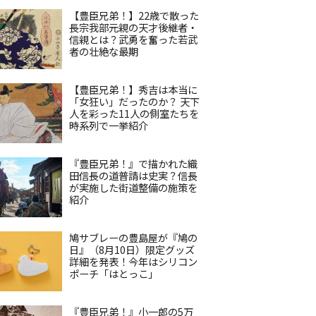
【豊臣兄弟！】22歳で散った
長宗我部元親の天才後継者・
信親とは？武勇を奮った若武
者の壮絶な最期
【豊臣兄弟！】秀吉は本当に
「女狂い」だったのか？ 天下
人を彩った11人の側室たちを
時系列で一挙紹介
『豊臣兄弟！』で描かれた織
田信長の道普請は史実？信長
が実施した街道整備の施策を
紹介
鳩サブレーの豊島屋が『鳩の
日』（8月10日）限定グッズ
詳細を発表！今年はシリコン
ポーチ「はとっこ」
『豊臣兄弟！』小一郎の5万