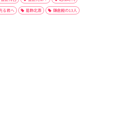
光る君へ
葛飾北斎
鎌倉殿の13人