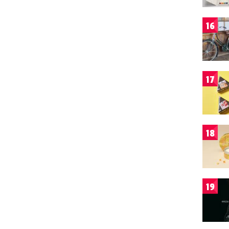
16
17
18
19