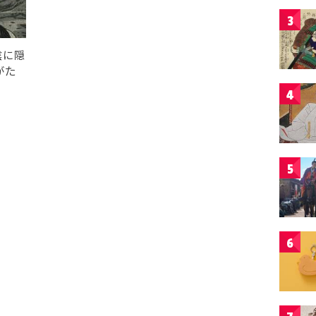
3
陰に隠
がた
4
5
6