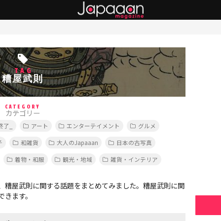
TAG
糟屋武則
CATEGORY
カテゴリー
終了_
アート
エンターテイメント
グルメ
子
和雑貨
大人のJapaaan
日本の古写真
着物・和服
観光・地域
雑貨・インテリア
、糟屋武則に関する話題をまとめてみました。糟屋武則に関
できます。