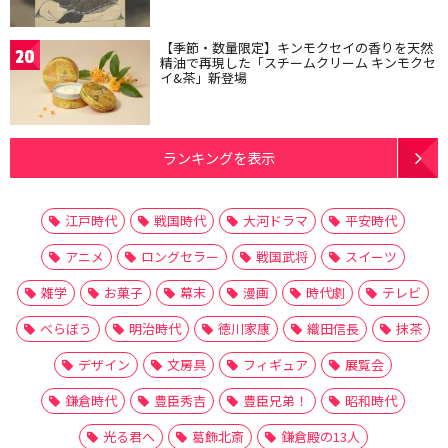
【季節・数量限定】キンモクセイの香りを天然
20
精油で再現した「スチームクリーム キンモクセ
イ&茶」新登場
ランキングを表示
江戸時代
戦国時代
大河ドラマ
平安時代
アニメ
ロングセラー
戦国武将
スイーツ
雑学
お菓子
幕末
漫画
時代劇
テレビ
べらぼう
明治時代
徳川家康
織田信長
抹茶
デザイン
文房具
フィギュア
展覧会
鎌倉時代
豊臣秀吉
豊臣兄弟！
昭和時代
光る君へ
葛飾北斎
鎌倉殿の13人