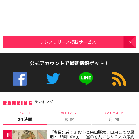
プレスリリース掲載サービス
公式アカウントで最新情報ゲット！
ランキング
RANKING
DAILY
WEEKLY
MONTHLY
24時間
週 間
月 間
『豊臣兄弟！』お市と柴田勝家、自刃しての最
1
期と「辞世の句」…運命を共にした２人の悲劇