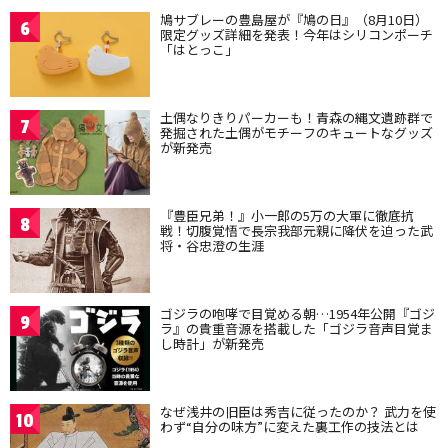
鳩サブレーの豊島屋が『鳩の日』（8月10日）
6
限定グッズ詳細を発表！今年はシリコンポーチ
「はとっこ」
土偶なりきりパーカーも！青森の縄文遺跡群で
7
発掘された土偶がモチーフのキュートなグッズ
が新発売
『豊臣兄弟！』小一郎の5万の大軍に徹底抗
8
戦！切腹覚悟で長宗我部元親に降伏を迫った武
将・谷忠澄の生涯
ゴジラの咆哮で目覚める朝…1954年公開『ゴジ
9
ラ』の貴重音源を搭載した「ゴジラ音声目覚ま
し時計」が新発売
なぜ浅井の旧臣は秀吉に従ったのか？ 武力を使
10
わず“自分の味方”に変えた裏工作の技法とは