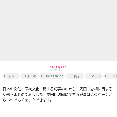
CATEGORY
カテゴリー
すべて
まとめ
Japaaan PR
_終了_
アート
エン
日本の文化・伝統文化に関する記事の中から、粟田口忠綱に関する
話題をまとめてみました。粟田口忠綱に関する記事はこのページか
らいつでもチェックできます。