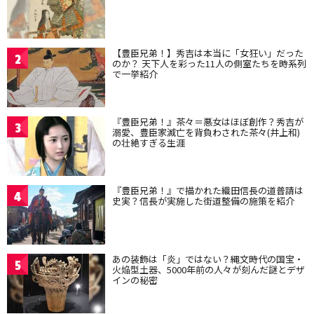
【豊臣兄弟！】秀吉は本当に「女狂い」だった
2
のか？ 天下人を彩った11人の側室たちを時系列
で一挙紹介
『豊臣兄弟！』茶々＝悪女はほぼ創作？秀吉が
3
溺愛、豊臣家滅亡を背負わされた茶々(井上和)
の壮絶すぎる生涯
『豊臣兄弟！』で描かれた織田信長の道普請は
4
史実？信長が実施した街道整備の施策を紹介
あの装飾は「炎」ではない？縄文時代の国宝・
5
火焔型土器、5000年前の人々が刻んだ謎とデザ
インの秘密