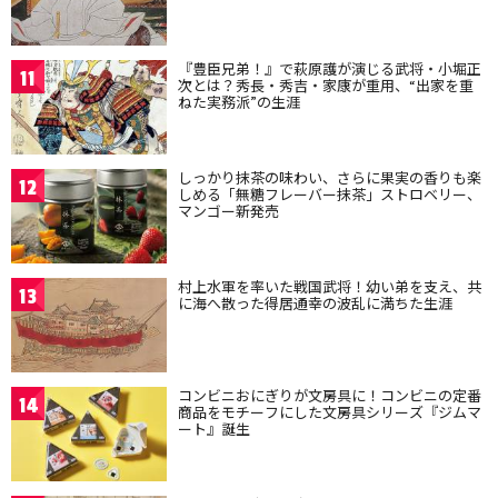
『豊臣兄弟！』で萩原護が演じる武将・小堀正
11
次とは？秀長・秀吉・家康が重用、“出家を重
ねた実務派”の生涯
しっかり抹茶の味わい、さらに果実の香りも楽
12
しめる「無糖フレーバー抹茶」ストロベリー、
マンゴー新発売
村上水軍を率いた戦国武将！幼い弟を支え、共
13
に海へ散った得居通幸の波乱に満ちた生涯
コンビニおにぎりが文房具に！コンビニの定番
14
商品をモチーフにした文房具シリーズ『ジムマ
ート』誕生