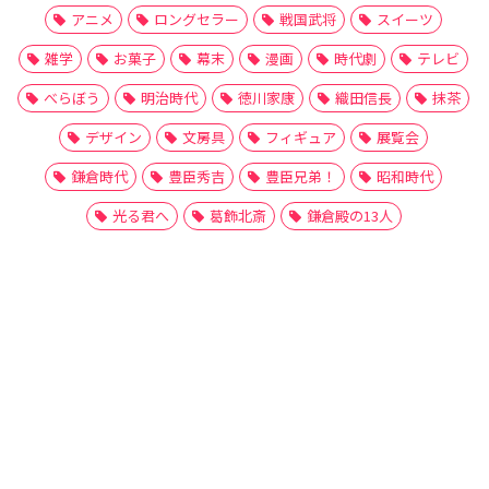
アニメ
ロングセラー
戦国武将
スイーツ
雑学
お菓子
幕末
漫画
時代劇
テレビ
べらぼう
明治時代
徳川家康
織田信長
抹茶
デザイン
文房具
フィギュア
展覧会
鎌倉時代
豊臣秀吉
豊臣兄弟！
昭和時代
光る君へ
葛飾北斎
鎌倉殿の13人