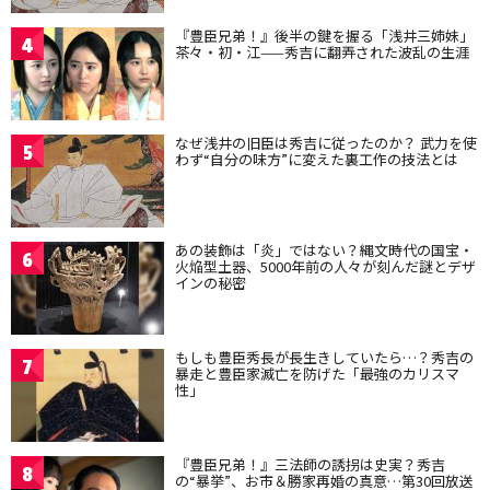
『豊臣兄弟！』後半の鍵を握る「浅井三姉妹」
4
茶々・初・江——秀吉に翻弄された波乱の生涯
なぜ浅井の旧臣は秀吉に従ったのか？ 武力を使
5
わず“自分の味方”に変えた裏工作の技法とは
あの装飾は「炎」ではない？縄文時代の国宝・
6
火焔型土器、5000年前の人々が刻んだ謎とデザ
インの秘密
もしも豊臣秀長が長生きしていたら…？秀吉の
7
暴走と豊臣家滅亡を防げた「最強のカリスマ
性」
『豊臣兄弟！』三法師の誘拐は史実？秀吉
8
の“暴挙”、お市＆勝家再婚の真意…第30回放送