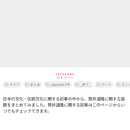
CATEGORY
カテゴリー
すべて
まとめ
Japaaan PR
_終了_
アート
エン
日本の文化・伝統文化に関する記事の中から、筒井道隆に関する話
題をまとめてみました。筒井道隆に関する記事はこのページからい
つでもチェックできます。