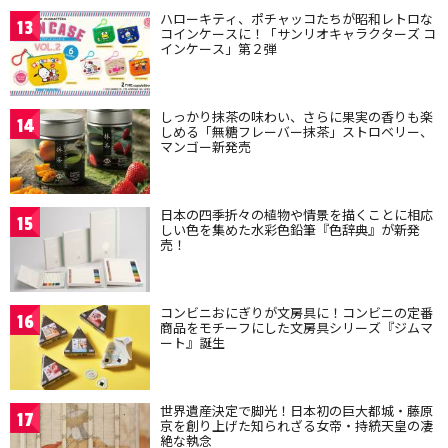
ハローキティ、ポチャッコたちが昭和レトロな
13
コインケースに！「サンリオキャラクターズ コ
インケース」第２弾
しっかり抹茶の味わい、さらに果実の香りも楽
14
しめる「無糖フレーバー抹茶」ストロベリー、
マンゴー新発売
日本の四季折々の植物や情景を描くことに相応
15
しい色を集めた水彩色鉛筆『色辞典』が新発
売！
コンビニおにぎりが文房具に！コンビニの定番
16
商品をモチーフにした文房具シリーズ『ジムマ
ート』誕生
世界遺産決定で脚光！日本初の巨大都城・藤原
17
京を創り上げた知られざる女帝・持統天皇の凄
絶な執念