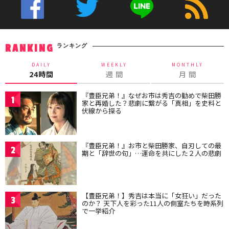
ランキング
RANKING
DAILY
WEEKLY
MONTHLY
24時間
週 間
月 間
『豊臣兄弟！』なぜお市は秀吉の勧めで柴田勝
1
家と再婚した？悲劇に繋がる「真相」を史料と
伏線から探る
『豊臣兄弟！』お市と柴田勝家、自刃しての最
2
期と「辞世の句」…運命を共にした２人の悲劇
【豊臣兄弟！】秀吉は本当に「女狂い」だった
3
のか？ 天下人を彩った11人の側室たちを時系列
で一挙紹介