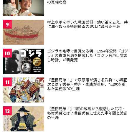
の真相考察
村上水軍を率いた戦国武将！幼い弟を支え、共
9
に海へ散った得居通幸の波乱に満ちた生涯
ゴジラの咆哮で目覚める朝…1954年公開『ゴジ
10
ラ』の貴重音源を搭載した「ゴジラ音声目覚ま
し時計」が新発売
『豊臣兄弟！』で萩原護が演じる武将・小堀正
11
次とは？秀長・秀吉・家康が重用、“出家を重
ねた実務派”の生涯
【豊臣兄弟！】2度の改易から復活した武将・
12
多賀秀種とは？豊臣秀長に仕えた半年間と波乱
の生涯