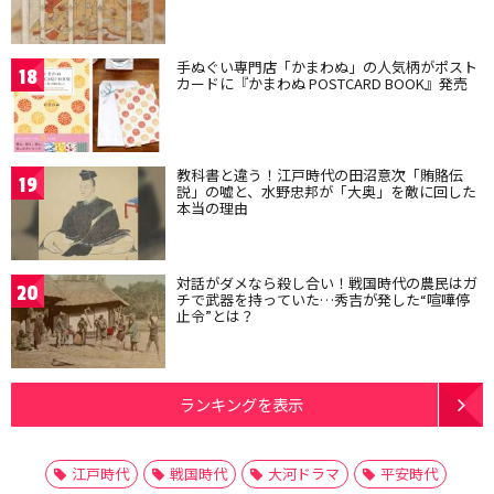
手ぬぐい専門店「かまわぬ」の人気柄がポスト
18
カードに『かまわぬ POSTCARD BOOK』発売
教科書と違う！江戸時代の田沼意次「賄賂伝
19
説」の嘘と、水野忠邦が「大奥」を敵に回した
本当の理由
対話がダメなら殺し合い！戦国時代の農民はガ
20
チで武器を持っていた…秀吉が発した“喧嘩停
止令”とは？
ランキングを表示
江戸時代
戦国時代
大河ドラマ
平安時代