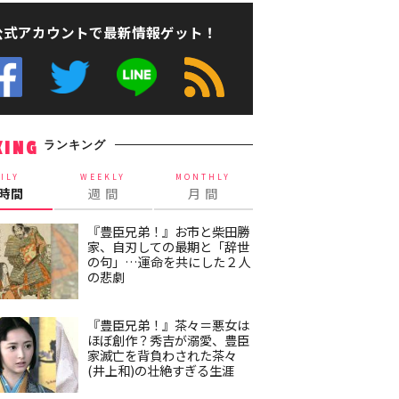
公式アカウントで最新情報ゲット！
ランキング
KING
ILY
WEEKLY
MONTHLY
4時間
週 間
月 間
『豊臣兄弟！』お市と柴田勝
家、自刃しての最期と「辞世
の句」…運命を共にした２人
の悲劇
『豊臣兄弟！』茶々＝悪女は
ほぼ創作？秀吉が溺愛、豊臣
家滅亡を背負わされた茶々
(井上和)の壮絶すぎる生涯