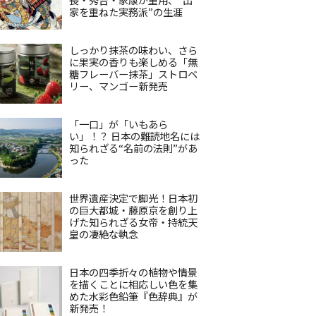
家を重ねた実務派”の生涯
しっかり抹茶の味わい、さら
に果実の香りも楽しめる「無
糖フレーバー抹茶」ストロベ
リー、マンゴー新発売
「一口」が「いもあら
い」！？ 日本の難読地名には
知られざる“名前の法則”があ
った
世界遺産決定で脚光！日本初
の巨大都城・藤原京を創り上
げた知られざる女帝・持統天
皇の凄絶な執念
日本の四季折々の植物や情景
を描くことに相応しい色を集
めた水彩色鉛筆『色辞典』が
新発売！