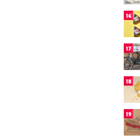
16
17
18
19