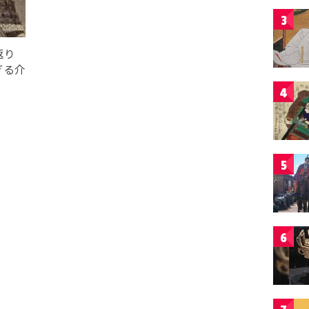
3
返り
ぎる介
4
5
6