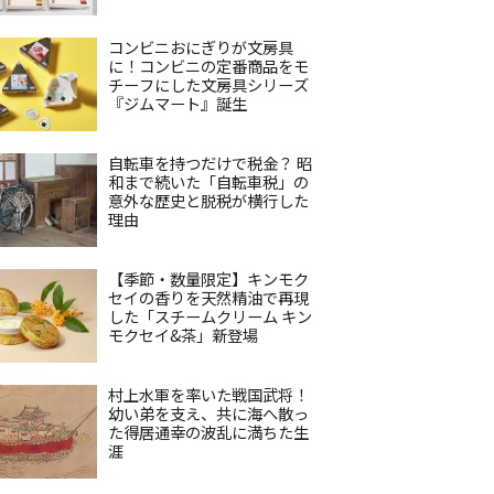
コンビニおにぎりが文房具
に！コンビニの定番商品をモ
チーフにした文房具シリーズ
『ジムマート』誕生
自転車を持つだけで税金？ 昭
和まで続いた「自転車税」の
意外な歴史と脱税が横行した
理由
【季節・数量限定】キンモク
セイの香りを天然精油で再現
した「スチームクリーム キン
モクセイ&茶」新登場
村上水軍を率いた戦国武将！
幼い弟を支え、共に海へ散っ
た得居通幸の波乱に満ちた生
涯