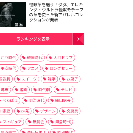
怪獣革を纏う！ダダ、エレキ
ング…ウルトラ怪獣モチーフ
の革を使った新アパレルコレ
クションが発表
ランキングを表示
江戸時代
戦国時代
大河ドラマ
平安時代
アニメ
ロングセラー
国武将
スイーツ
雑学
お菓子
幕末
漫画
時代劇
テレビ
べらぼう
明治時代
織田信長
川家康
抹茶
デザイン
文房具
フィギュア
展覧会
鎌倉時代
豊臣秀吉
豊臣兄弟！
昭和時代