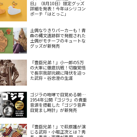
日』（8月10日）限定グッズ
詳細を発表！今年はシリコン
ポーチ「はとっこ」
土偶なりきりパーカーも！青
森の縄文遺跡群で発掘された
土偶がモチーフのキュートな
グッズが新発売
『豊臣兄弟！』小一郎の5万
の大軍に徹底抗戦！切腹覚悟
で長宗我部元親に降伏を迫っ
た武将・谷忠澄の生涯
ゴジラの咆哮で目覚める朝…
1954年公開『ゴジラ』の貴重
音源を搭載した「ゴジラ音声
目覚まし時計」が新発売
『豊臣兄弟！』で萩原護が演
じる武将・小堀正次とは？秀
長・秀吉・家康が重用、“出