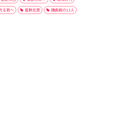
光る君へ
葛飾北斎
鎌倉殿の13人