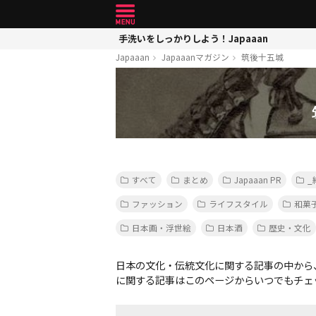
手洗いをしっかりしよう！Japaaan
Japaaan
Japaaanマガジン
筑後十五城
すべて
まとめ
Japaaan PR
_
ファッション
ライフスタイル
和菓
日本画・浮世絵
日本酒
歴史・文化
日本の文化・伝統文化に関する記事の中から
に関する記事はこのページからいつでもチェ