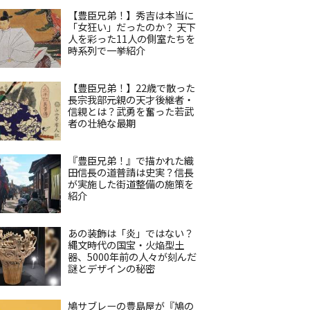
【豊臣兄弟！】秀吉は本当に
「女狂い」だったのか？ 天下
人を彩った11人の側室たちを
時系列で一挙紹介
【豊臣兄弟！】22歳で散った
長宗我部元親の天才後継者・
信親とは？武勇を奮った若武
者の壮絶な最期
『豊臣兄弟！』で描かれた織
田信長の道普請は史実？信長
が実施した街道整備の施策を
紹介
あの装飾は「炎」ではない？
縄文時代の国宝・火焔型土
器、5000年前の人々が刻んだ
謎とデザインの秘密
鳩サブレーの豊島屋が『鳩の