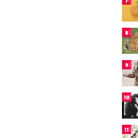
7
8
9
10
11