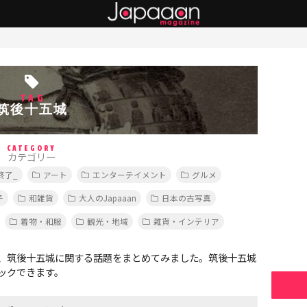
TAG
筑後十五城
CATEGORY
カテゴリー
終了_
アート
エンターテイメント
グルメ
子
和雑貨
大人のJapaaan
日本の古写真
着物・和服
観光・地域
雑貨・インテリア
、筑後十五城に関する話題をまとめてみました。筑後十五城
ックできます。