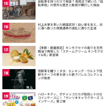
自転車を持つだけで税金？ 昭和まで続いた「自
15
転車税」の意外な歴史と脱税が横行した理由
村上水軍を率いた戦国武将！幼い弟を支え、共
16
に海へ散った得居通幸の波乱に満ちた生涯
【季節・数量限定】キンモクセイの香りを天然
17
精油で再現した「スチームクリーム キンモクセ
イ&茶」新登場
怪獣革を纏う！ダダ、エレキング…ウルトラ怪
18
獣モチーフの革を使った新アパレルコレクショ
ンが発表
ハローキティ、ポチャッコたちが昭和レトロな
19
コインケースに！「サンリオキャラクターズ コ
インケース」第２弾