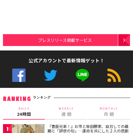
プレスリリース掲載サービス
公式アカウントで最新情報ゲット！
ランキング
RANKING
DAILY
WEEKLY
MONTHLY
24時間
週 間
月 間
『豊臣兄弟！』お市と柴田勝家、自刃しての最
1
期と「辞世の句」…運命を共にした２人の悲劇