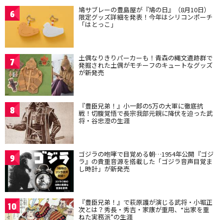
鳩サブレーの豊島屋が『鳩の日』（8月10日）
6
限定グッズ詳細を発表！今年はシリコンポーチ
「はとっこ」
土偶なりきりパーカーも！青森の縄文遺跡群で
7
発掘された土偶がモチーフのキュートなグッズ
が新発売
『豊臣兄弟！』小一郎の5万の大軍に徹底抗
8
戦！切腹覚悟で長宗我部元親に降伏を迫った武
将・谷忠澄の生涯
ゴジラの咆哮で目覚める朝…1954年公開『ゴジ
9
ラ』の貴重音源を搭載した「ゴジラ音声目覚ま
し時計」が新発売
『豊臣兄弟！』で萩原護が演じる武将・小堀正
10
次とは？秀長・秀吉・家康が重用、“出家を重
ねた実務派”の生涯