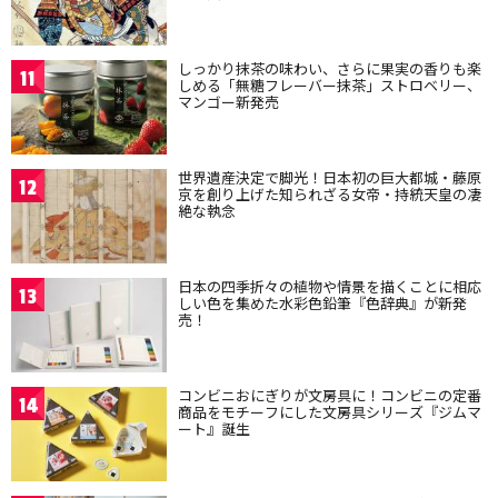
しっかり抹茶の味わい、さらに果実の香りも楽
11
しめる「無糖フレーバー抹茶」ストロベリー、
マンゴー新発売
世界遺産決定で脚光！日本初の巨大都城・藤原
12
京を創り上げた知られざる女帝・持統天皇の凄
絶な執念
日本の四季折々の植物や情景を描くことに相応
13
しい色を集めた水彩色鉛筆『色辞典』が新発
売！
コンビニおにぎりが文房具に！コンビニの定番
14
商品をモチーフにした文房具シリーズ『ジムマ
ート』誕生