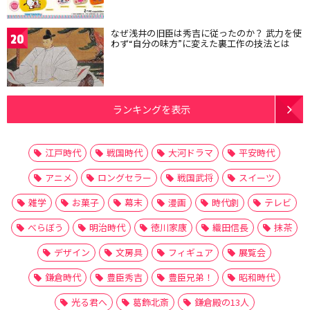
なぜ浅井の旧臣は秀吉に従ったのか？ 武力を使
20
わず“自分の味方”に変えた裏工作の技法とは
ランキングを表示
江戸時代
戦国時代
大河ドラマ
平安時代
アニメ
ロングセラー
戦国武将
スイーツ
雑学
お菓子
幕末
漫画
時代劇
テレビ
べらぼう
明治時代
徳川家康
織田信長
抹茶
デザイン
文房具
フィギュア
展覧会
鎌倉時代
豊臣秀吉
豊臣兄弟！
昭和時代
光る君へ
葛飾北斎
鎌倉殿の13人