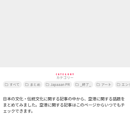
CATEGORY
カテゴリー
すべて
まとめ
Japaaan PR
_終了_
アート
エン
日本の文化・伝統文化に関する記事の中から、空港に関する話題を
まとめてみました。空港に関する記事はこのページからいつでもチ
ェックできます。