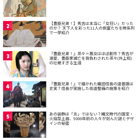
【豊臣兄弟！】秀吉は本当に「女狂い」だった
2
のか？ 天下人を彩った11人の側室たちを時系列
で一挙紹介
『豊臣兄弟！』茶々＝悪女はほぼ創作？秀吉が
3
溺愛、豊臣家滅亡を背負わされた茶々(井上和)
の壮絶すぎる生涯
『豊臣兄弟！』で描かれた織田信長の道普請は
4
史実？信長が実施した街道整備の施策を紹介
あの装飾は「炎」ではない？縄文時代の国宝・
5
火焔型土器、5000年前の人々が刻んだ謎とデザ
インの秘密