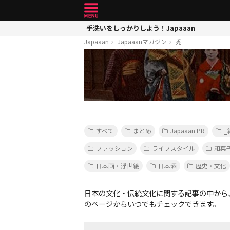
手洗いをしっかりしよう！Japaaan
Japaaan
Japaaanマガジン
禿
すべて
まとめ
Japaaan PR
_
ファッション
ライフスタイル
和菓
日本画・浮世絵
日本酒
歴史・文化
日本の文化・伝統文化に関する記事の中から
のページからいつでもチェックできます。