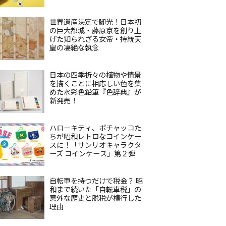
世界遺産決定で脚光！日本初
の巨大都城・藤原京を創り上
げた知られざる女帝・持統天
皇の凄絶な執念
日本の四季折々の植物や情景
を描くことに相応しい色を集
めた水彩色鉛筆『色辞典』が
新発売！
ハローキティ、ポチャッコた
ちが昭和レトロなコインケー
スに！「サンリオキャラクタ
ーズ コインケース」第２弾
自転車を持つだけで税金？ 昭
和まで続いた「自転車税」の
意外な歴史と脱税が横行した
理由