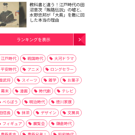
教科書と違う！江戸時代の田
沼意次「賄賂伝説」の嘘と、
水野忠邦が「大奥」を敵に回
した本当の理由
ランキングを表示
江戸時代
戦国時代
大河ドラマ
平安時代
アニメ
ロングセラー
国武将
スイーツ
雑学
お菓子
幕末
漫画
時代劇
テレビ
べらぼう
明治時代
徳川家康
田信長
抹茶
デザイン
文房具
フィギュア
展覧会
鎌倉時代
豊臣秀吉
豊臣兄弟！
昭和時代