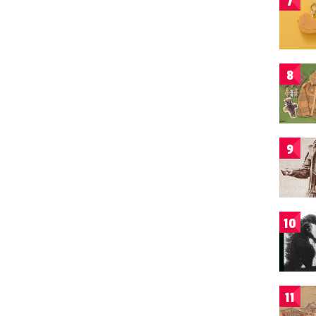
7
8
9
10
11