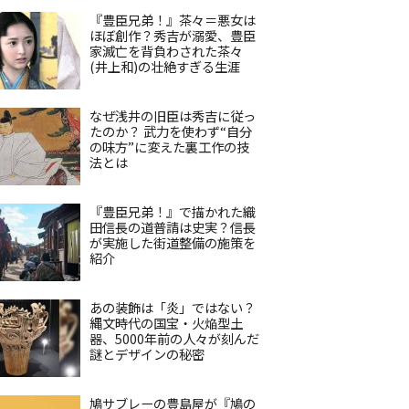
『豊臣兄弟！』茶々＝悪女は
ほぼ創作？秀吉が溺愛、豊臣
家滅亡を背負わされた茶々
(井上和)の壮絶すぎる生涯
なぜ浅井の旧臣は秀吉に従っ
たのか？ 武力を使わず“自分
の味方”に変えた裏工作の技
法とは
『豊臣兄弟！』で描かれた織
田信長の道普請は史実？信長
が実施した街道整備の施策を
紹介
あの装飾は「炎」ではない？
縄文時代の国宝・火焔型土
器、5000年前の人々が刻んだ
謎とデザインの秘密
鳩サブレーの豊島屋が『鳩の