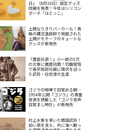
日』（8月10日）限定グッズ
詳細を発表！今年はシリコン
ポーチ「はとっこ」
土偶なりきりパーカーも！青
森の縄文遺跡群で発掘された
土偶がモチーフのキュートな
グッズが新発売
『豊臣兄弟！』小一郎の5万
の大軍に徹底抗戦！切腹覚悟
で長宗我部元親に降伏を迫っ
た武将・谷忠澄の生涯
ゴジラの咆哮で目覚める朝…
1954年公開『ゴジラ』の貴重
音源を搭載した「ゴジラ音声
目覚まし時計」が新発売
村上水軍を率いた戦国武将！
幼い弟を支え、共に海へ散っ
た得居通幸の波乱に満ちた生