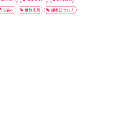
光る君へ
葛飾北斎
鎌倉殿の13人