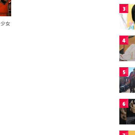
3
る少女
？
4
5
6