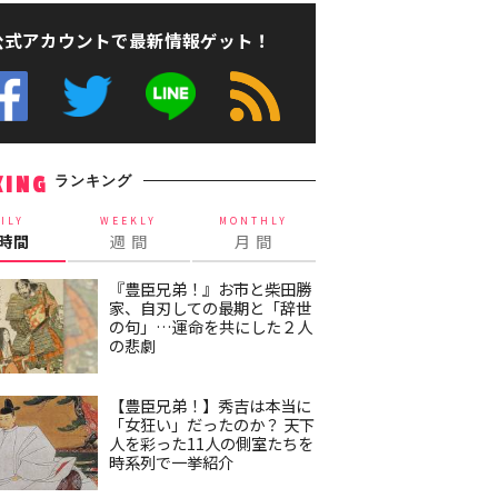
公式アカウントで最新情報ゲット！
ランキング
KING
ILY
WEEKLY
MONTHLY
4時間
週 間
月 間
『豊臣兄弟！』お市と柴田勝
家、自刃しての最期と「辞世
の句」…運命を共にした２人
の悲劇
【豊臣兄弟！】秀吉は本当に
「女狂い」だったのか？ 天下
人を彩った11人の側室たちを
時系列で一挙紹介