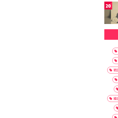
20
戦
織