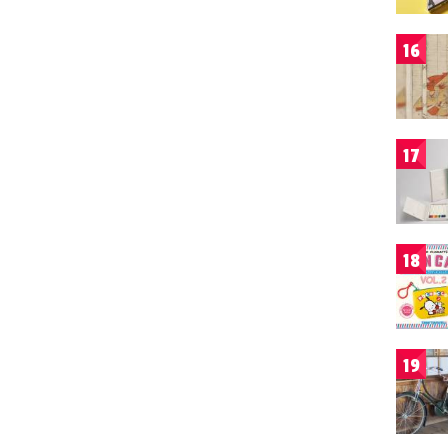
16
17
18
19