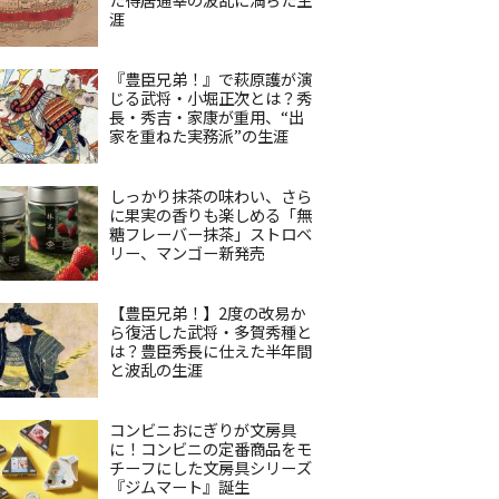
涯
『豊臣兄弟！』で萩原護が演
じる武将・小堀正次とは？秀
長・秀吉・家康が重用、“出
家を重ねた実務派”の生涯
しっかり抹茶の味わい、さら
に果実の香りも楽しめる「無
糖フレーバー抹茶」ストロベ
リー、マンゴー新発売
【豊臣兄弟！】2度の改易か
ら復活した武将・多賀秀種と
は？豊臣秀長に仕えた半年間
と波乱の生涯
コンビニおにぎりが文房具
に！コンビニの定番商品をモ
チーフにした文房具シリーズ
『ジムマート』誕生