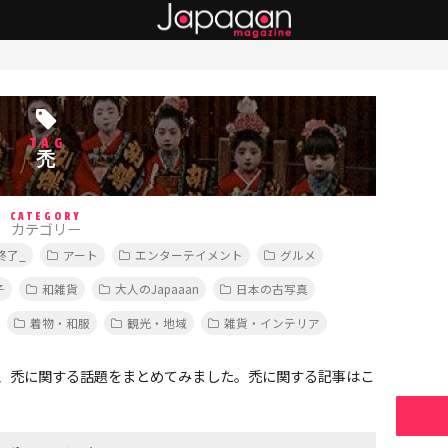
TAG
禿
CATEGORY
カテゴリー
終了_
アート
エンターテイメント
グルメ
子
和雑貨
大人のJapaaan
日本の古写真
着物・和服
観光・地域
雑貨・インテリア
、禿に関する話題をまとめてみました。禿に関する記事はこ