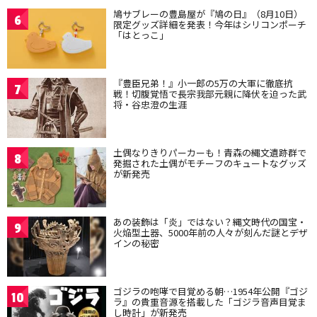
鳩サブレーの豊島屋が『鳩の日』（8月10日）
6
限定グッズ詳細を発表！今年はシリコンポーチ
「はとっこ」
『豊臣兄弟！』小一郎の5万の大軍に徹底抗
7
戦！切腹覚悟で長宗我部元親に降伏を迫った武
将・谷忠澄の生涯
土偶なりきりパーカーも！青森の縄文遺跡群で
8
発掘された土偶がモチーフのキュートなグッズ
が新発売
あの装飾は「炎」ではない？縄文時代の国宝・
9
火焔型土器、5000年前の人々が刻んだ謎とデザ
インの秘密
ゴジラの咆哮で目覚める朝…1954年公開『ゴジ
10
ラ』の貴重音源を搭載した「ゴジラ音声目覚ま
し時計」が新発売