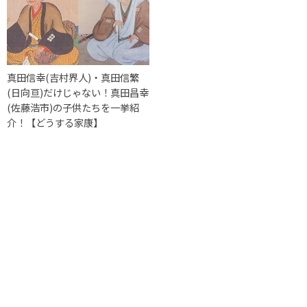
真田信幸(吉村界人)・真田信繁
(日向亘)だけじゃない！真田昌幸
(佐藤浩市)の子供たちを一挙紹
介！【どうする家康】