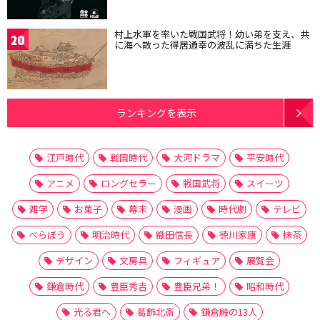
村上水軍を率いた戦国武将！幼い弟を支え、共
20
に海へ散った得居通幸の波乱に満ちた生涯
ランキングを表示
江戸時代
戦国時代
大河ドラマ
平安時代
アニメ
ロングセラー
戦国武将
スイーツ
雑学
お菓子
幕末
漫画
時代劇
テレビ
べらぼう
明治時代
織田信長
徳川家康
抹茶
デザイン
文房具
フィギュア
展覧会
鎌倉時代
豊臣秀吉
豊臣兄弟！
昭和時代
光る君へ
葛飾北斎
鎌倉殿の13人