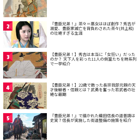
『豊臣兄弟！』茶々＝悪女はほぼ創作？秀吉が
2
溺愛、豊臣家滅亡を背負わされた茶々(井上和)
の壮絶すぎる生涯
【豊臣兄弟！】秀吉は本当に「女狂い」だった
3
のか？ 天下人を彩った11人の側室たちを時系列
で一挙紹介
【豊臣兄弟！】22歳で散った長宗我部元親の天
4
才後継者・信親とは？武勇を奮った若武者の壮
絶な最期
『豊臣兄弟！』で描かれた織田信長の道普請は
5
史実？信長が実施した街道整備の施策を紹介