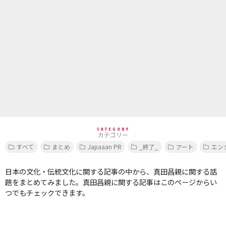
CATEGORY
カテゴリー
すべて
まとめ
Japaaan PR
_終了_
アート
エン
日本の文化・伝統文化に関する記事の中から、真田昌親に関する話
題をまとめてみました。真田昌親に関する記事はこのページからい
つでもチェックできます。