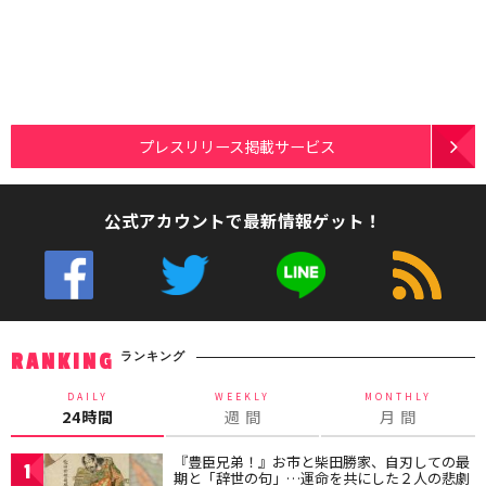
プレスリリース掲載サービス
公式アカウントで最新情報ゲット！
ランキング
RANKING
DAILY
WEEKLY
MONTHLY
24時間
週 間
月 間
『豊臣兄弟！』お市と柴田勝家、自刃しての最
1
期と「辞世の句」…運命を共にした２人の悲劇