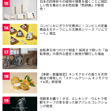
日本の四季折々の植物や情景を描くことに相応
15
しい色を集めた水彩色鉛筆『色辞典』が新発
売！
コンビニおにぎりが文房具に！コンビニの定番
16
商品をモチーフにした文房具シリーズ『ジムマ
ート』誕生
自転車を持つだけで税金？ 昭和まで続いた「自
17
転車税」の意外な歴史と脱税が横行した理由
【季節・数量限定】キンモクセイの香りを天然
18
精油で再現した「スチームクリーム キンモクセ
イ&茶」新登場
怪獣革を纏う！ダダ、エレキング…ウルトラ怪
19
獣モチーフの革を使った新アパレルコレクショ
ンが発表