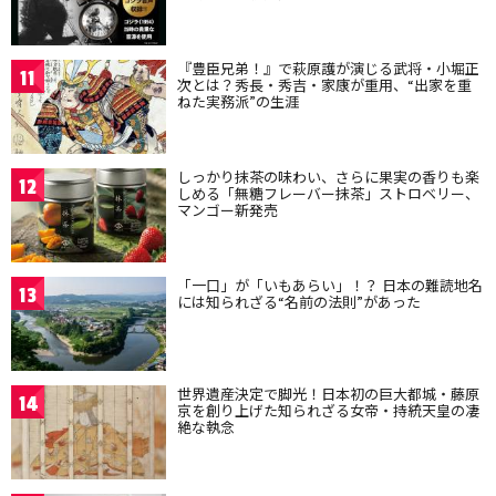
『豊臣兄弟！』で萩原護が演じる武将・小堀正
11
次とは？秀長・秀吉・家康が重用、“出家を重
ねた実務派”の生涯
しっかり抹茶の味わい、さらに果実の香りも楽
12
しめる「無糖フレーバー抹茶」ストロベリー、
マンゴー新発売
「一口」が「いもあらい」！？ 日本の難読地名
13
には知られざる“名前の法則”があった
世界遺産決定で脚光！日本初の巨大都城・藤原
14
京を創り上げた知られざる女帝・持統天皇の凄
絶な執念