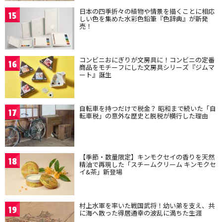
日本の四季折々の植物や情景を描くことに相応
15
しい色を集めた水彩色鉛筆『色辞典』が新発
売！
コンビニおにぎりが文房具に！コンビニの定番
16
商品をモチーフにした文房具シリーズ『ジムマ
ート』誕生
自転車を持つだけで税金？ 昭和まで続いた「自
17
転車税」の意外な歴史と脱税が横行した理由
【季節・数量限定】キンモクセイの香りを天然
18
精油で再現した「スチームクリーム キンモクセ
イ&茶」新登場
村上水軍を率いた戦国武将！幼い弟を支え、共
19
に海へ散った得居通幸の波乱に満ちた生涯