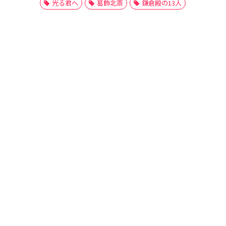
光る君へ
葛飾北斎
鎌倉殿の13人