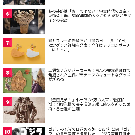
あの装飾は「炎」ではない？縄文時代の国宝・
6
火焔型土器、5000年前の人々が刻んだ謎とデザ
インの秘密
鳩サブレーの豊島屋が『鳩の日』（8月10日）
7
限定グッズ詳細を発表！今年はシリコンポーチ
「はとっこ」
土偶なりきりパーカーも！青森の縄文遺跡群で
8
発掘された土偶がモチーフのキュートなグッズ
が新発売
『豊臣兄弟！』小一郎の5万の大軍に徹底抗
9
戦！切腹覚悟で長宗我部元親に降伏を迫った武
将・谷忠澄の生涯
ゴジラの咆哮で目覚める朝…1954年公開『ゴジ
10
ラ』の貴重音源を搭載した「ゴジラ音声目覚ま