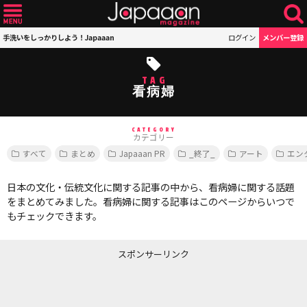
手洗いをしっかりしよう！Japaaan
ログイン
メンバー登録
TAG
看病婦
CATEGORY
カテゴリー
すべて
まとめ
Japaaan PR
_終了_
アート
エン
日本の文化・伝統文化に関する記事の中から、看病婦に関する話題
をまとめてみました。看病婦に関する記事はこのページからいつで
もチェックできます。
スポンサーリンク