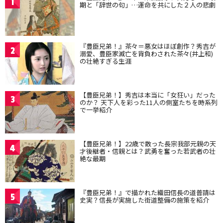
1
期と「辞世の句」…運命を共にした２人の悲劇
『豊臣兄弟！』茶々＝悪女はほぼ創作？秀吉が
2
溺愛、豊臣家滅亡を背負わされた茶々(井上和)
の壮絶すぎる生涯
【豊臣兄弟！】秀吉は本当に「女狂い」だった
3
のか？ 天下人を彩った11人の側室たちを時系列
で一挙紹介
【豊臣兄弟！】22歳で散った長宗我部元親の天
4
才後継者・信親とは？武勇を奮った若武者の壮
絶な最期
『豊臣兄弟！』で描かれた織田信長の道普請は
5
史実？信長が実施した街道整備の施策を紹介