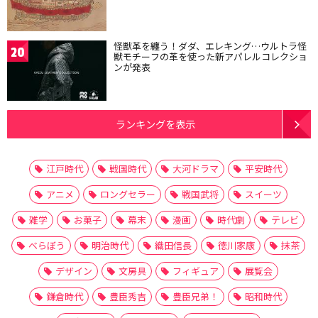
怪獣革を纏う！ダダ、エレキング…ウルトラ怪
20
獣モチーフの革を使った新アパレルコレクショ
ンが発表
ランキングを表示
江戸時代
戦国時代
大河ドラマ
平安時代
アニメ
ロングセラー
戦国武将
スイーツ
雑学
お菓子
幕末
漫画
時代劇
テレビ
べらぼう
明治時代
織田信長
徳川家康
抹茶
デザイン
文房具
フィギュア
展覧会
鎌倉時代
豊臣秀吉
豊臣兄弟！
昭和時代