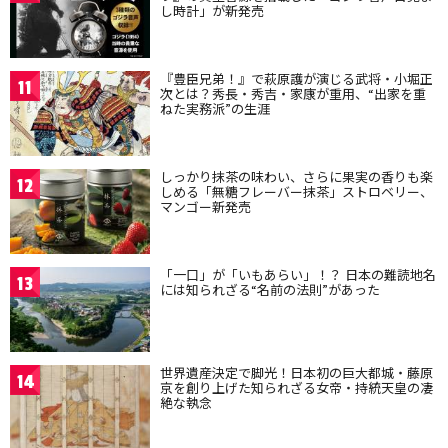
し時計」が新発売
『豊臣兄弟！』で萩原護が演じる武将・小堀正
11
次とは？秀長・秀吉・家康が重用、“出家を重
ねた実務派”の生涯
しっかり抹茶の味わい、さらに果実の香りも楽
12
しめる「無糖フレーバー抹茶」ストロベリー、
マンゴー新発売
「一口」が「いもあらい」！？ 日本の難読地名
13
には知られざる“名前の法則”があった
世界遺産決定で脚光！日本初の巨大都城・藤原
14
京を創り上げた知られざる女帝・持統天皇の凄
絶な執念