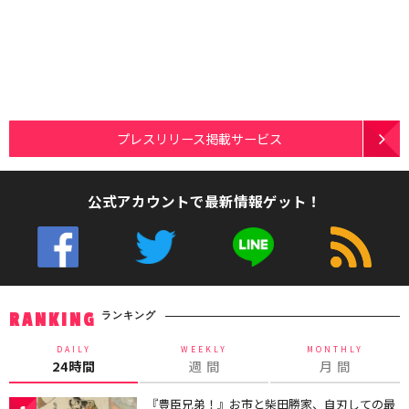
プレスリリース掲載サービス
公式アカウントで最新情報ゲット！
ランキング
RANKING
DAILY
WEEKLY
MONTHLY
24時間
週 間
月 間
『豊臣兄弟！』お市と柴田勝家、自刃しての最