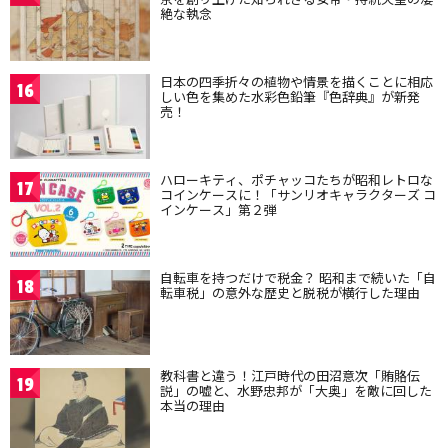
絶な執念
日本の四季折々の植物や情景を描くことに相応
16
しい色を集めた水彩色鉛筆『色辞典』が新発
売！
ハローキティ、ポチャッコたちが昭和レトロな
17
コインケースに！「サンリオキャラクターズ コ
インケース」第２弾
自転車を持つだけで税金？ 昭和まで続いた「自
18
転車税」の意外な歴史と脱税が横行した理由
教科書と違う！江戸時代の田沼意次「賄賂伝
19
説」の嘘と、水野忠邦が「大奥」を敵に回した
本当の理由