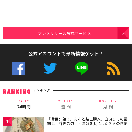
プレスリリース掲載サービス
公式アカウントで最新情報ゲット！
ランキング
RANKING
DAILY
WEEKLY
MONTHLY
24時間
週 間
月 間
『豊臣兄弟！』お市と柴田勝家、自刃しての最
1
期と「辞世の句」…運命を共にした２人の悲劇