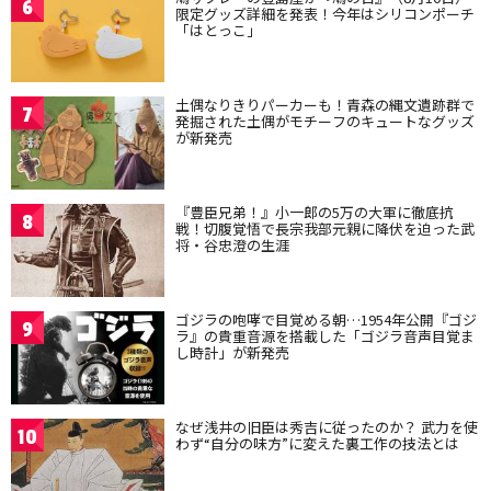
6
限定グッズ詳細を発表！今年はシリコンポーチ
「はとっこ」
土偶なりきりパーカーも！青森の縄文遺跡群で
7
発掘された土偶がモチーフのキュートなグッズ
が新発売
『豊臣兄弟！』小一郎の5万の大軍に徹底抗
8
戦！切腹覚悟で長宗我部元親に降伏を迫った武
将・谷忠澄の生涯
ゴジラの咆哮で目覚める朝…1954年公開『ゴジ
9
ラ』の貴重音源を搭載した「ゴジラ音声目覚ま
し時計」が新発売
なぜ浅井の旧臣は秀吉に従ったのか？ 武力を使
10
わず“自分の味方”に変えた裏工作の技法とは