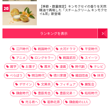
【季節・数量限定】キンモクセイの香りを天然
20
精油で再現した「スチームクリーム キンモクセ
イ&茶」新登場
ランキングを表示
江戸時代
戦国時代
大河ドラマ
平安時代
アニメ
ロングセラー
戦国武将
スイーツ
雑学
お菓子
幕末
漫画
時代劇
テレビ
べらぼう
明治時代
徳川家康
織田信長
抹茶
デザイン
文房具
フィギュア
展覧会
鎌倉時代
豊臣秀吉
豊臣兄弟！
昭和時代
光る君へ
葛飾北斎
鎌倉殿の13人