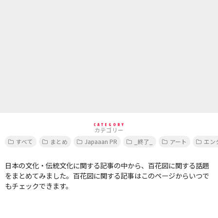
CATEGORY
カテゴリー
すべて
まとめ
Japaaan PR
_終了_
アート
エン
日本の文化・伝統文化に関する記事の中から、百花図に関する話題
をまとめてみました。百花図に関する記事はこのページからいつで
もチェックできます。