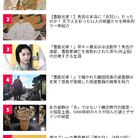
【豊臣兄弟！】秀吉は本当に「女狂い」だった
2
のか？ 天下人を彩った11人の側室たちを時系列
で一挙紹介
『豊臣兄弟！』茶々＝悪女はほぼ創作？秀吉が
3
溺愛、豊臣家滅亡を背負わされた茶々(井上和)
の壮絶すぎる生涯
『豊臣兄弟！』で描かれた織田信長の道普請は
4
史実？信長が実施した街道整備の施策を紹介
あの装飾は「炎」ではない？縄文時代の国宝・
5
火焔型土器、5000年前の人々が刻んだ謎とデザ
インの秘密
鳩サブレーの豊島屋が『鳩の日』（8月10日）