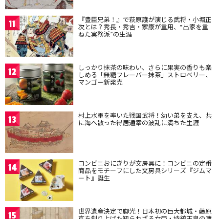
『豊臣兄弟！』で萩原護が演じる武将・小堀正
11
次とは？秀長・秀吉・家康が重用、“出家を重
ねた実務派”の生涯
しっかり抹茶の味わい、さらに果実の香りも楽
12
しめる「無糖フレーバー抹茶」ストロベリー、
マンゴー新発売
村上水軍を率いた戦国武将！幼い弟を支え、共
13
に海へ散った得居通幸の波乱に満ちた生涯
コンビニおにぎりが文房具に！コンビニの定番
14
商品をモチーフにした文房具シリーズ『ジムマ
ート』誕生
世界遺産決定で脚光！日本初の巨大都城・藤原
15
京を創り上げた知られざる女帝・持統天皇の凄