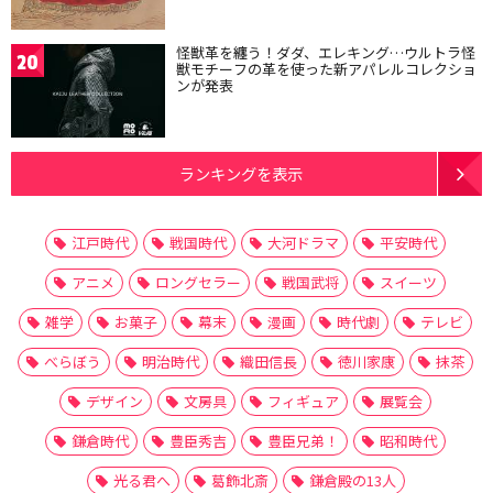
怪獣革を纏う！ダダ、エレキング…ウルトラ怪
20
獣モチーフの革を使った新アパレルコレクショ
ンが発表
ランキングを表示
江戸時代
戦国時代
大河ドラマ
平安時代
アニメ
ロングセラー
戦国武将
スイーツ
雑学
お菓子
幕末
漫画
時代劇
テレビ
べらぼう
明治時代
織田信長
徳川家康
抹茶
デザイン
文房具
フィギュア
展覧会
鎌倉時代
豊臣秀吉
豊臣兄弟！
昭和時代
光る君へ
葛飾北斎
鎌倉殿の13人