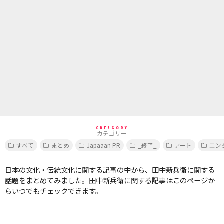
CATEGORY
カテゴリー
すべて
まとめ
Japaaan PR
_終了_
アート
エン
日本の文化・伝統文化に関する記事の中から、田中新兵衛に関する
話題をまとめてみました。田中新兵衛に関する記事はこのページか
らいつでもチェックできます。