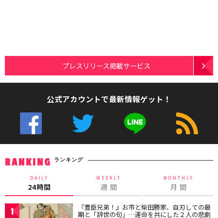
プレスリリース掲載サービス
公式アカウントで最新情報ゲット！
ランキング
RANKING
DAILY
WEEKLY
MONTHLY
24時間
週 間
月 間
『豊臣兄弟！』お市と柴田勝家、自刃しての最
1
期と「辞世の句」…運命を共にした２人の悲劇