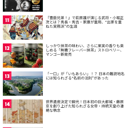
『豊臣兄弟！』で萩原護が演じる武将・小堀正
11
次とは？秀長・秀吉・家康が重用、“出家を重
ねた実務派”の生涯
しっかり抹茶の味わい、さらに果実の香りも楽
12
しめる「無糖フレーバー抹茶」ストロベリー、
マンゴー新発売
「一口」が「いもあらい」！？ 日本の難読地名
13
には知られざる“名前の法則”があった
世界遺産決定で脚光！日本初の巨大都城・藤原
14
京を創り上げた知られざる女帝・持統天皇の凄
絶な執念