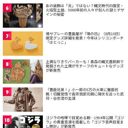
あの装飾は「炎」ではない？縄文時代の国宝・
6
火焔型土器、5000年前の人々が刻んだ謎とデザ
インの秘密
鳩サブレーの豊島屋が『鳩の日』（8月10日）
7
限定グッズ詳細を発表！今年はシリコンポーチ
「はとっこ」
土偶なりきりパーカーも！青森の縄文遺跡群で
8
発掘された土偶がモチーフのキュートなグッズ
が新発売
『豊臣兄弟！』小一郎の5万の大軍に徹底抗
9
戦！切腹覚悟で長宗我部元親に降伏を迫った武
将・谷忠澄の生涯
ゴジラの咆哮で目覚める朝…1954年公開『ゴジ
10
ラ』の貴重音源を搭載した「ゴジラ音声目覚ま
し時計」が新発売