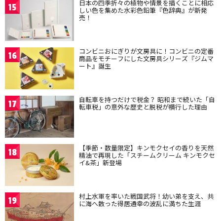
日本の四季折々の植物や情景を描くことに相応
15
しい色を集めた水彩色鉛筆『色辞典』が新発
売！
コンビニおにぎりが文房具に！コンビニの定番
16
商品をモチーフにした文房具シリーズ『ジムマ
ート』誕生
自転車を持つだけで税金？ 昭和まで続いた「自
17
転車税」の意外な歴史と脱税が横行した理由
【季節・数量限定】キンモクセイの香りを天然
18
精油で再現した「スチームクリーム キンモクセ
イ&茶」新登場
村上水軍を率いた戦国武将！幼い弟を支え、共
19
に海へ散った得居通幸の波乱に満ちた生涯