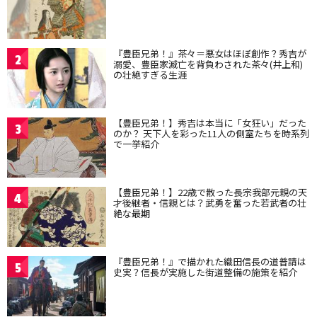
『豊臣兄弟！』茶々＝悪女はほぼ創作？秀吉が
2
溺愛、豊臣家滅亡を背負わされた茶々(井上和)
の壮絶すぎる生涯
【豊臣兄弟！】秀吉は本当に「女狂い」だった
3
のか？ 天下人を彩った11人の側室たちを時系列
で一挙紹介
【豊臣兄弟！】22歳で散った長宗我部元親の天
4
才後継者・信親とは？武勇を奮った若武者の壮
絶な最期
『豊臣兄弟！』で描かれた織田信長の道普請は
5
史実？信長が実施した街道整備の施策を紹介