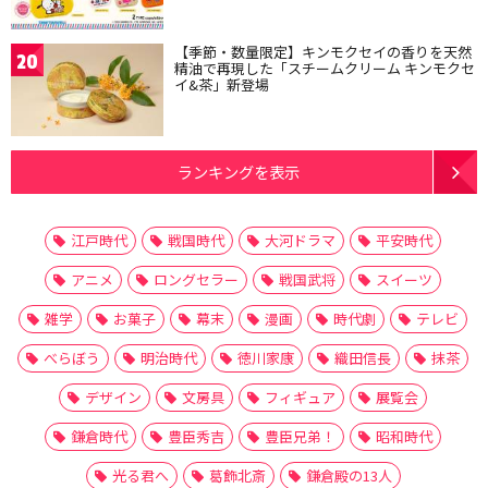
【季節・数量限定】キンモクセイの香りを天然
20
精油で再現した「スチームクリーム キンモクセ
イ&茶」新登場
ランキングを表示
江戸時代
戦国時代
大河ドラマ
平安時代
アニメ
ロングセラー
戦国武将
スイーツ
雑学
お菓子
幕末
漫画
時代劇
テレビ
べらぼう
明治時代
徳川家康
織田信長
抹茶
デザイン
文房具
フィギュア
展覧会
鎌倉時代
豊臣秀吉
豊臣兄弟！
昭和時代
光る君へ
葛飾北斎
鎌倉殿の13人