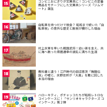
コンビニおにぎりが文房具に！コンビニの定番
15
商品をモチーフにした文房具シリーズ『ジムマ
ート』誕生
自転車を持つだけで税金？ 昭和まで続いた「自
16
転車税」の意外な歴史と脱税が横行した理由
村上水軍を率いた戦国武将！幼い弟を支え、共
17
に海へ散った得居通幸の波乱に満ちた生涯
教科書と違う！江戸時代の田沼意次「賄賂伝
18
説」の嘘と、水野忠邦が「大奥」を敵に回した
本当の理由
ハローキティ、ポチャッコたちが昭和レトロな
19
コインケースに！「サンリオキャラクターズ コ
インケース」第２弾