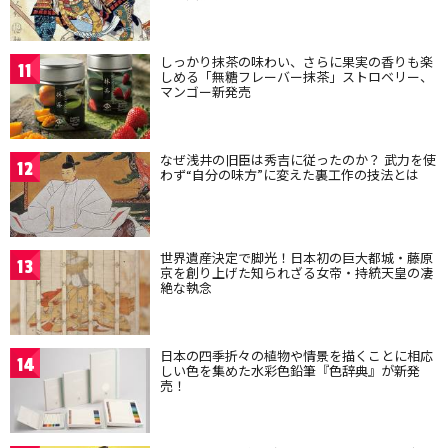
しっかり抹茶の味わい、さらに果実の香りも楽
11
しめる「無糖フレーバー抹茶」ストロベリー、
マンゴー新発売
なぜ浅井の旧臣は秀吉に従ったのか？ 武力を使
12
わず“自分の味方”に変えた裏工作の技法とは
世界遺産決定で脚光！日本初の巨大都城・藤原
13
京を創り上げた知られざる女帝・持統天皇の凄
絶な執念
日本の四季折々の植物や情景を描くことに相応
14
しい色を集めた水彩色鉛筆『色辞典』が新発
売！