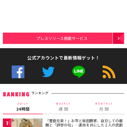
プレスリリース掲載サービス
公式アカウントで最新情報ゲット！
ランキング
RANKING
DAILY
WEEKLY
MONTHLY
24時間
週 間
月 間
『豊臣兄弟！』お市と柴田勝家、自刃しての最
1
期と「辞世の句」…運命を共にした２人の悲劇