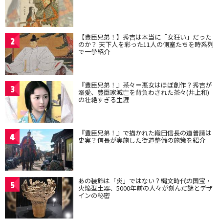
【豊臣兄弟！】秀吉は本当に「女狂い」だった
2
のか？ 天下人を彩った11人の側室たちを時系列
で一挙紹介
『豊臣兄弟！』茶々＝悪女はほぼ創作？秀吉が
3
溺愛、豊臣家滅亡を背負わされた茶々(井上和)
の壮絶すぎる生涯
『豊臣兄弟！』で描かれた織田信長の道普請は
4
史実？信長が実施した街道整備の施策を紹介
あの装飾は「炎」ではない？縄文時代の国宝・
5
火焔型土器、5000年前の人々が刻んだ謎とデザ
インの秘密