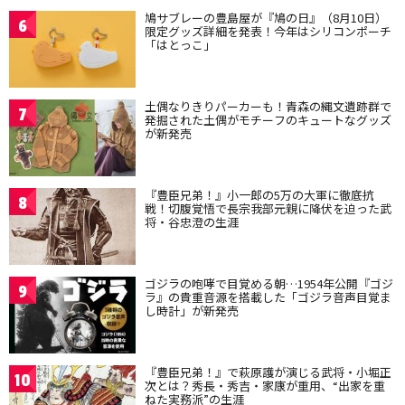
鳩サブレーの豊島屋が『鳩の日』（8月10日）
6
限定グッズ詳細を発表！今年はシリコンポーチ
「はとっこ」
土偶なりきりパーカーも！青森の縄文遺跡群で
7
発掘された土偶がモチーフのキュートなグッズ
が新発売
『豊臣兄弟！』小一郎の5万の大軍に徹底抗
8
戦！切腹覚悟で長宗我部元親に降伏を迫った武
将・谷忠澄の生涯
ゴジラの咆哮で目覚める朝…1954年公開『ゴジ
9
ラ』の貴重音源を搭載した「ゴジラ音声目覚ま
し時計」が新発売
『豊臣兄弟！』で萩原護が演じる武将・小堀正
10
次とは？秀長・秀吉・家康が重用、“出家を重
ねた実務派”の生涯