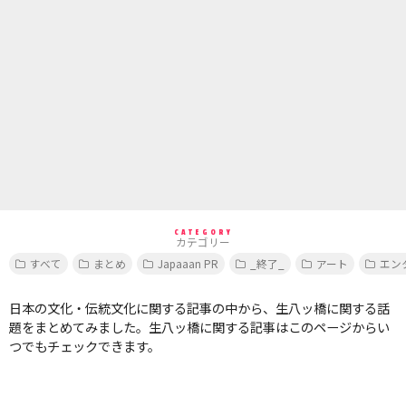
CATEGORY
カテゴリー
すべて
まとめ
Japaaan PR
_終了_
アート
エン
日本の文化・伝統文化に関する記事の中から、生八ッ橋に関する話
題をまとめてみました。生八ッ橋に関する記事はこのページからい
つでもチェックできます。