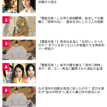
伏線から探る
『豊臣兄弟！』お市と柴田勝家、自刃しての最
2
期と「辞世の句」…運命を共にした２人の悲劇
【豊臣兄弟！】秀吉は本当に「女狂い」だった
3
のか？ 天下人を彩った11人の側室たちを時系列
で一挙紹介
『豊臣兄弟！』後半の鍵を握る「浅井三姉妹」
4
茶々・初・江——秀吉に翻弄された波乱の生涯
なぜ浅井の旧臣は秀吉に従ったのか？ 武力を使
5
わず“自分の味方”に変えた裏工作の技法とは