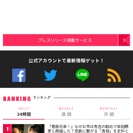
プレスリリース掲載サービス
公式アカウントで最新情報ゲット！
ランキング
RANKING
DAILY
WEEKLY
MONTHLY
24時間
週 間
月 間
『豊臣兄弟！』なぜお市は秀吉の勧めで柴田勝
1
家と再婚した？悲劇に繋がる「真相」を史料と