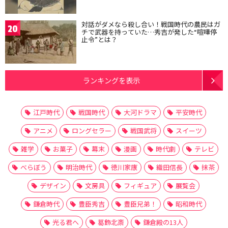
対話がダメなら殺し合い！戦国時代の農民はガ
20
チで武器を持っていた…秀吉が発した“喧嘩停
止令”とは？
ランキングを表示
江戸時代
戦国時代
大河ドラマ
平安時代
アニメ
ロングセラー
戦国武将
スイーツ
雑学
お菓子
幕末
漫画
時代劇
テレビ
べらぼう
明治時代
徳川家康
織田信長
抹茶
デザイン
文房具
フィギュア
展覧会
鎌倉時代
豊臣秀吉
豊臣兄弟！
昭和時代
光る君へ
葛飾北斎
鎌倉殿の13人