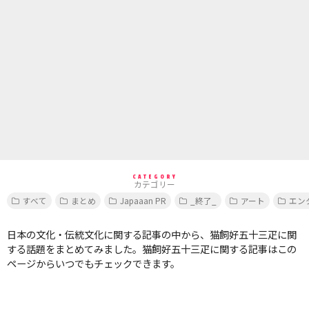
CATEGORY
カテゴリー
すべて
まとめ
Japaaan PR
_終了_
アート
エン
日本の文化・伝統文化に関する記事の中から、猫飼好五十三疋に関
する話題をまとめてみました。猫飼好五十三疋に関する記事はこの
ページからいつでもチェックできます。