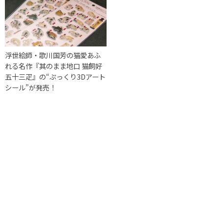
浮世絵師・歌川国芳の猫愛あふ
れる名作『其のまま地口 猫飼好
五十三疋』の“ぷっくり3Dアート
シール”が発売！