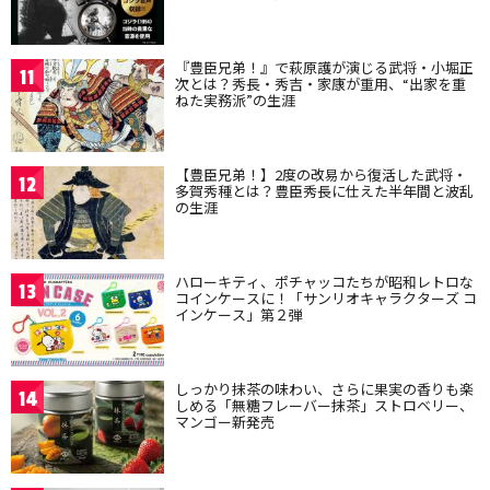
『豊臣兄弟！』で萩原護が演じる武将・小堀正
11
次とは？秀長・秀吉・家康が重用、“出家を重
ねた実務派”の生涯
【豊臣兄弟！】2度の改易から復活した武将・
12
多賀秀種とは？豊臣秀長に仕えた半年間と波乱
の生涯
ハローキティ、ポチャッコたちが昭和レトロな
13
コインケースに！「サンリオキャラクターズ コ
インケース」第２弾
しっかり抹茶の味わい、さらに果実の香りも楽
14
しめる「無糖フレーバー抹茶」ストロベリー、
マンゴー新発売