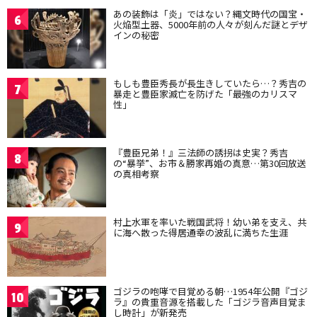
あの装飾は「炎」ではない？縄文時代の国宝・
6
火焔型土器、5000年前の人々が刻んだ謎とデザ
インの秘密
もしも豊臣秀長が長生きしていたら…？秀吉の
7
暴走と豊臣家滅亡を防げた「最強のカリスマ
性」
『豊臣兄弟！』三法師の誘拐は史実？秀吉
8
の“暴挙”、お市＆勝家再婚の真意…第30回放送
の真相考察
村上水軍を率いた戦国武将！幼い弟を支え、共
9
に海へ散った得居通幸の波乱に満ちた生涯
ゴジラの咆哮で目覚める朝…1954年公開『ゴジ
10
ラ』の貴重音源を搭載した「ゴジラ音声目覚ま
し時計」が新発売