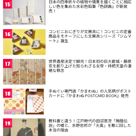
日本の四季折々の植物や情景を描くことに相応
15
しい色を集めた水彩色鉛筆『色辞典』が新発
売！
コンビニおにぎりが文房具に！コンビニの定番
16
商品をモチーフにした文房具シリーズ『ジムマ
ート』誕生
世界遺産決定で脚光！日本初の巨大都城・藤原
17
京を創り上げた知られざる女帝・持統天皇の凄
絶な執念
手ぬぐい専門店「かまわぬ」の人気柄がポスト
18
カードに『かまわぬ POSTCARD BOOK』発売
教科書と違う！江戸時代の田沼意次「賄賂伝
19
説」の嘘と、水野忠邦が「大奥」を敵に回した
本当の理由