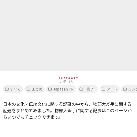
CATEGORY
カテゴリー
すべて
まとめ
Japaaan PR
_終了_
アート
エン
日本の文化・伝統文化に関する記事の中から、物部大斧手に関する
話題をまとめてみました。物部大斧手に関する記事はこのページか
らいつでもチェックできます。