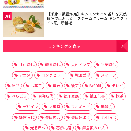
【季節・数量限定】キンモクセイの香りを天然
20
精油で再現した「スチームクリーム キンモクセ
イ&茶」新登場
ランキングを表示
江戸時代
戦国時代
大河ドラマ
平安時代
アニメ
ロングセラー
戦国武将
スイーツ
雑学
お菓子
幕末
漫画
時代劇
テレビ
べらぼう
明治時代
徳川家康
織田信長
抹茶
デザイン
文房具
フィギュア
展覧会
鎌倉時代
豊臣秀吉
豊臣兄弟！
昭和時代
光る君へ
葛飾北斎
鎌倉殿の13人