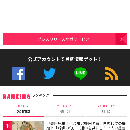
プレスリリース掲載サービス
公式アカウントで最新情報ゲット！
ランキング
RANKING
DAILY
WEEKLY
MONTHLY
24時間
週 間
月 間
『豊臣兄弟！』お市と柴田勝家、自刃しての最
1
期と「辞世の句」…運命を共にした２人の悲劇