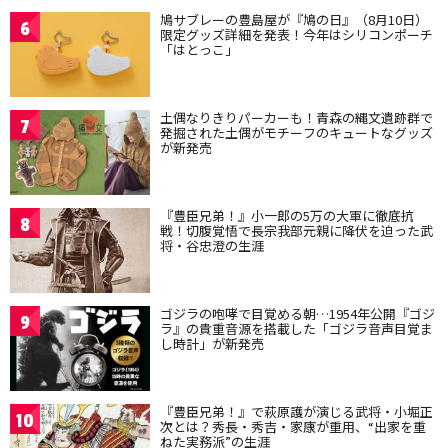
鳩サブレーの豊島屋が『鳩の日』（8月10日）
6
限定グッズ詳細を発表！今年はシリコンポーチ
「はとっこ」
土偶なりきりパーカーも！青森の縄文遺跡群で
7
発掘された土偶がモチーフのキュートなグッズ
が新発売
『豊臣兄弟！』小一郎の5万の大軍に徹底抗
8
戦！切腹覚悟で長宗我部元親に降伏を迫った武
将・谷忠澄の生涯
ゴジラの咆哮で目覚める朝…1954年公開『ゴジ
9
ラ』の貴重音源を搭載した「ゴジラ音声目覚ま
し時計」が新発売
『豊臣兄弟！』で萩原護が演じる武将・小堀正
10
次とは？秀長・秀吉・家康が重用、“出家を重
ねた実務派”の生涯