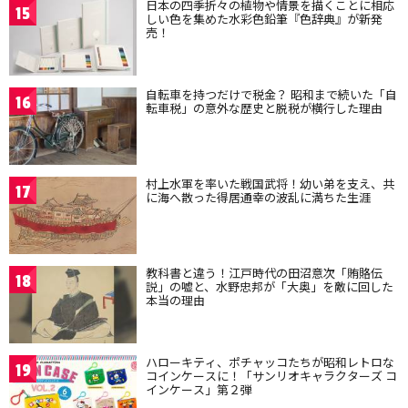
日本の四季折々の植物や情景を描くことに相応
15
しい色を集めた水彩色鉛筆『色辞典』が新発
売！
自転車を持つだけで税金？ 昭和まで続いた「自
16
転車税」の意外な歴史と脱税が横行した理由
村上水軍を率いた戦国武将！幼い弟を支え、共
17
に海へ散った得居通幸の波乱に満ちた生涯
教科書と違う！江戸時代の田沼意次「賄賂伝
18
説」の嘘と、水野忠邦が「大奥」を敵に回した
本当の理由
ハローキティ、ポチャッコたちが昭和レトロな
19
コインケースに！「サンリオキャラクターズ コ
インケース」第２弾