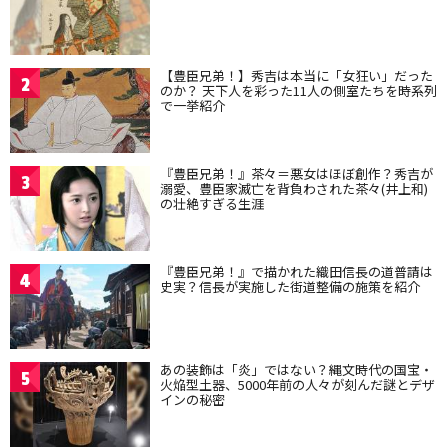
【豊臣兄弟！】秀吉は本当に「女狂い」だった
2
のか？ 天下人を彩った11人の側室たちを時系列
で一挙紹介
『豊臣兄弟！』茶々＝悪女はほぼ創作？秀吉が
3
溺愛、豊臣家滅亡を背負わされた茶々(井上和)
の壮絶すぎる生涯
『豊臣兄弟！』で描かれた織田信長の道普請は
4
史実？信長が実施した街道整備の施策を紹介
あの装飾は「炎」ではない？縄文時代の国宝・
5
火焔型土器、5000年前の人々が刻んだ謎とデザ
インの秘密