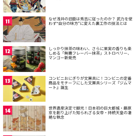
なぜ浅井の旧臣は秀吉に従ったのか？ 武力を使
11
わず“自分の味方”に変えた裏工作の技法とは
しっかり抹茶の味わい、さらに果実の香りも楽
12
しめる「無糖フレーバー抹茶」ストロベリー、
マンゴー新発売
コンビニおにぎりが文房具に！コンビニの定番
13
商品をモチーフにした文房具シリーズ『ジムマ
ート』誕生
世界遺産決定で脚光！日本初の巨大都城・藤原
14
京を創り上げた知られざる女帝・持統天皇の凄
絶な執念