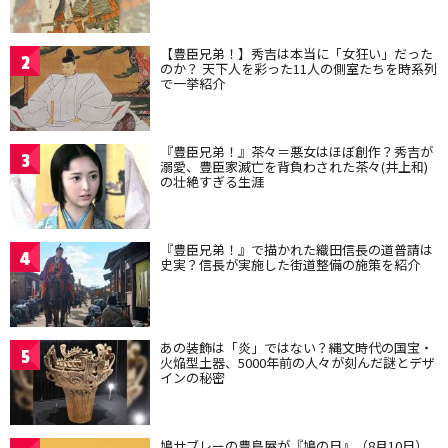
【豊臣兄弟！】秀吉は本当に「女狂い」だった
2
のか？ 天下人を彩った11人の側室たちを時系列
で一挙紹介
『豊臣兄弟！』茶々＝悪女はほぼ創作？秀吉が
3
溺愛、豊臣家滅亡を背負わされた茶々(井上和)
の壮絶すぎる生涯
『豊臣兄弟！』で描かれた織田信長の道普請は
4
史実？信長が実施した街道整備の施策を紹介
あの装飾は「炎」ではない？縄文時代の国宝・
5
火焔型土器、5000年前の人々が刻んだ謎とデザ
インの秘密
鳩サブレーの豊島屋が『鳩の日』（8月10日）