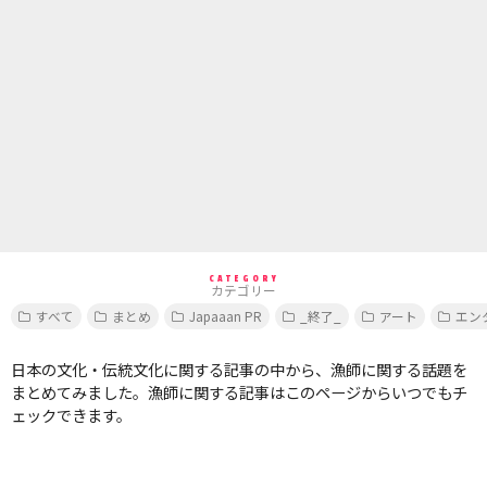
CATEGORY
カテゴリー
すべて
まとめ
Japaaan PR
_終了_
アート
エン
日本の文化・伝統文化に関する記事の中から、漁師に関する話題を
まとめてみました。漁師に関する記事はこのページからいつでもチ
ェックできます。