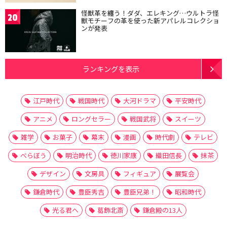
怪獣革を纏う！ダダ、エレキング…ウルトラ怪
20
獣モチーフの革を使った新アパレルコレクショ
ンが発表
ランキングを表示
江戸時代
戦国時代
大河ドラマ
平安時代
アニメ
ロングセラー
戦国武将
スイーツ
雑学
お菓子
幕末
漫画
時代劇
テレビ
べらぼう
明治時代
徳川家康
織田信長
抹茶
デザイン
文房具
フィギュア
展覧会
鎌倉時代
豊臣秀吉
豊臣兄弟！
昭和時代
光る君へ
葛飾北斎
鎌倉殿の13人