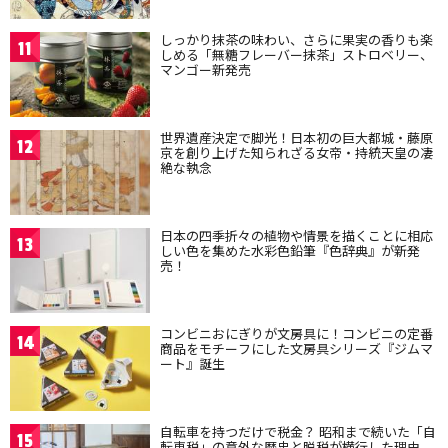
しっかり抹茶の味わい、さらに果実の香りも楽
11
しめる「無糖フレーバー抹茶」ストロベリー、
マンゴー新発売
世界遺産決定で脚光！日本初の巨大都城・藤原
12
京を創り上げた知られざる女帝・持統天皇の凄
絶な執念
日本の四季折々の植物や情景を描くことに相応
13
しい色を集めた水彩色鉛筆『色辞典』が新発
売！
コンビニおにぎりが文房具に！コンビニの定番
14
商品をモチーフにした文房具シリーズ『ジムマ
ート』誕生
自転車を持つだけで税金？ 昭和まで続いた「自
15
転車税」の意外な歴史と脱税が横行した理由