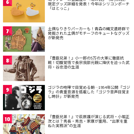
6
限定グッズ詳細を発表！今年はシリコンポーチ
「はとっこ」
土偶なりきりパーカーも！青森の縄文遺跡群で
7
発掘された土偶がモチーフのキュートなグッズ
が新発売
『豊臣兄弟！』小一郎の5万の大軍に徹底抗
8
戦！切腹覚悟で長宗我部元親に降伏を迫った武
将・谷忠澄の生涯
ゴジラの咆哮で目覚める朝…1954年公開『ゴジ
9
ラ』の貴重音源を搭載した「ゴジラ音声目覚ま
し時計」が新発売
『豊臣兄弟！』で萩原護が演じる武将・小堀正
10
次とは？秀長・秀吉・家康が重用、“出家を重
ねた実務派”の生涯