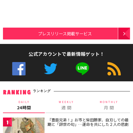
プレスリリース掲載サービス
公式アカウントで最新情報ゲット！
ランキング
RANKING
DAILY
WEEKLY
MONTHLY
24時間
週 間
月 間
『豊臣兄弟！』お市と柴田勝家、自刃しての最
1
期と「辞世の句」…運命を共にした２人の悲劇