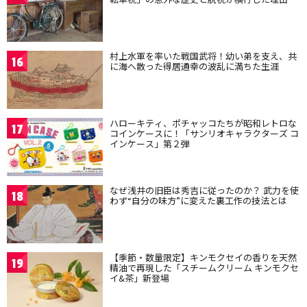
村上水軍を率いた戦国武将！幼い弟を支え、共
16
に海へ散った得居通幸の波乱に満ちた生涯
ハローキティ、ポチャッコたちが昭和レトロな
17
コインケースに！「サンリオキャラクターズ コ
インケース」第２弾
なぜ浅井の旧臣は秀吉に従ったのか？ 武力を使
18
わず“自分の味方”に変えた裏工作の技法とは
【季節・数量限定】キンモクセイの香りを天然
19
精油で再現した「スチームクリーム キンモクセ
イ&茶」新登場