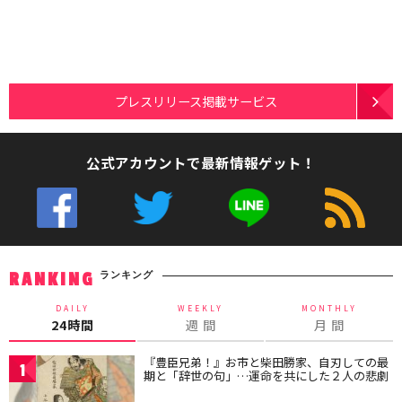
プレスリリース掲載サービス
公式アカウントで最新情報ゲット！
ランキング
RANKING
DAILY
WEEKLY
MONTHLY
24時間
週 間
月 間
『豊臣兄弟！』お市と柴田勝家、自刃しての最
1
期と「辞世の句」…運命を共にした２人の悲劇