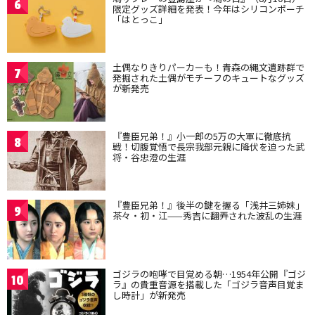
6
限定グッズ詳細を発表！今年はシリコンポーチ
「はとっこ」
土偶なりきりパーカーも！青森の縄文遺跡群で
7
発掘された土偶がモチーフのキュートなグッズ
が新発売
『豊臣兄弟！』小一郎の5万の大軍に徹底抗
8
戦！切腹覚悟で長宗我部元親に降伏を迫った武
将・谷忠澄の生涯
『豊臣兄弟！』後半の鍵を握る「浅井三姉妹」
9
茶々・初・江——秀吉に翻弄された波乱の生涯
ゴジラの咆哮で目覚める朝…1954年公開『ゴジ
10
ラ』の貴重音源を搭載した「ゴジラ音声目覚ま
し時計」が新発売