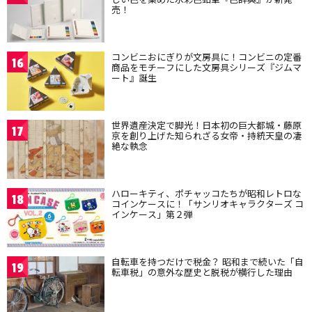
売！
コンビニおにぎりが文房具に！コンビニの定番
16
商品をモチーフにした文房具シリーズ『ジムマ
ート』誕生
世界遺産決定で脚光！日本初の巨大都城・藤原
17
京を創り上げた知られざる女帝・持統天皇の凄
絶な執念
ハローキティ、ポチャッコたちが昭和レトロな
18
コインケースに！「サンリオキャラクターズ コ
インケース」第２弾
自転車を持つだけで税金？ 昭和まで続いた「自
19
転車税」の意外な歴史と脱税が横行した理由