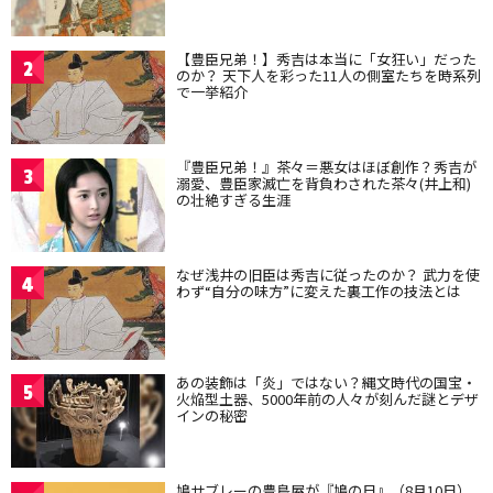
【豊臣兄弟！】秀吉は本当に「女狂い」だった
2
のか？ 天下人を彩った11人の側室たちを時系列
で一挙紹介
『豊臣兄弟！』茶々＝悪女はほぼ創作？秀吉が
3
溺愛、豊臣家滅亡を背負わされた茶々(井上和)
の壮絶すぎる生涯
なぜ浅井の旧臣は秀吉に従ったのか？ 武力を使
4
わず“自分の味方”に変えた裏工作の技法とは
あの装飾は「炎」ではない？縄文時代の国宝・
5
火焔型土器、5000年前の人々が刻んだ謎とデザ
インの秘密
鳩サブレーの豊島屋が『鳩の日』（8月10日）