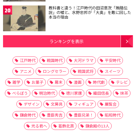
教科書と違う！江戸時代の田沼意次「賄賂伝
20
説」の嘘と、水野忠邦が「大奥」を敵に回した
本当の理由
ランキングを表示
江戸時代
戦国時代
大河ドラマ
平安時代
アニメ
ロングセラー
戦国武将
スイーツ
雑学
お菓子
幕末
漫画
時代劇
テレビ
べらぼう
明治時代
徳川家康
織田信長
抹茶
デザイン
文房具
フィギュア
展覧会
鎌倉時代
豊臣秀吉
豊臣兄弟！
昭和時代
光る君へ
葛飾北斎
鎌倉殿の13人