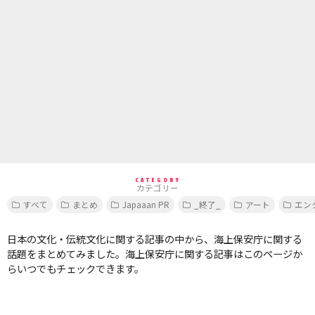
CATEGORY
カテゴリー
すべて
まとめ
Japaaan PR
_終了_
アート
エン
日本の文化・伝統文化に関する記事の中から、海上保安庁に関する
話題をまとめてみました。海上保安庁に関する記事はこのページか
らいつでもチェックできます。