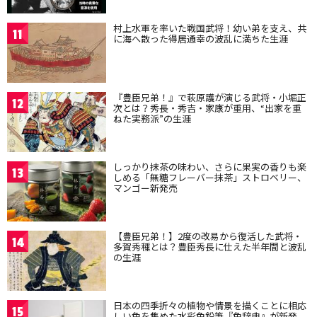
村上水軍を率いた戦国武将！幼い弟を支え、共
11
に海へ散った得居通幸の波乱に満ちた生涯
『豊臣兄弟！』で萩原護が演じる武将・小堀正
12
次とは？秀長・秀吉・家康が重用、“出家を重
ねた実務派”の生涯
しっかり抹茶の味わい、さらに果実の香りも楽
13
しめる「無糖フレーバー抹茶」ストロベリー、
マンゴー新発売
【豊臣兄弟！】2度の改易から復活した武将・
14
多賀秀種とは？豊臣秀長に仕えた半年間と波乱
の生涯
日本の四季折々の植物や情景を描くことに相応
15
しい色を集めた水彩色鉛筆『色辞典』が新発