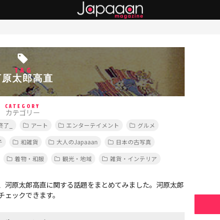
TAG
河原太郎高直
CATEGORY
カテゴリー
終了_
アート
エンターテイメント
グルメ
子
和雑貨
大人のJapaaan
日本の古写真
着物・和服
観光・地域
雑貨・インテリア
、河原太郎高直に関する話題をまとめてみました。河原太郎
チェックできます。