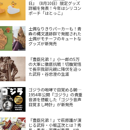
日』（8月10日）限定グッズ
詳細を発表！今年はシリコン
ポーチ「はとっこ」
土偶なりきりパーカーも！青
森の縄文遺跡群で発掘された
土偶がモチーフのキュートな
グッズが新発売
『豊臣兄弟！』小一郎の5万
の大軍に徹底抗戦！切腹覚悟
で長宗我部元親に降伏を迫っ
た武将・谷忠澄の生涯
ゴジラの咆哮で目覚める朝…
1954年公開『ゴジラ』の貴重
音源を搭載した「ゴジラ音声
目覚まし時計」が新発売
『豊臣兄弟！』で萩原護が演
じる武将・小堀正次とは？秀
長・秀吉・家康が重用、“出