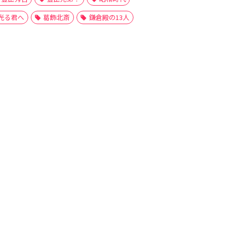
光る君へ
葛飾北斎
鎌倉殿の13人