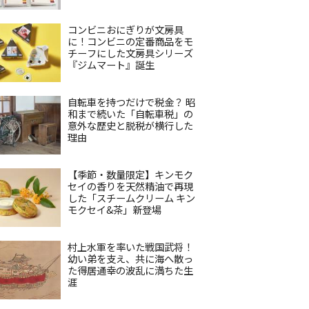
コンビニおにぎりが文房具
に！コンビニの定番商品をモ
チーフにした文房具シリーズ
『ジムマート』誕生
自転車を持つだけで税金？ 昭
和まで続いた「自転車税」の
意外な歴史と脱税が横行した
理由
【季節・数量限定】キンモク
セイの香りを天然精油で再現
した「スチームクリーム キン
モクセイ&茶」新登場
村上水軍を率いた戦国武将！
幼い弟を支え、共に海へ散っ
た得居通幸の波乱に満ちた生
涯