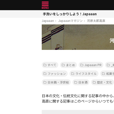
手洗いをしっかりしよう！Japaaan
Japaaan
Japaaanマガジン
河原太郎高直
すべて
まとめ
Japaaan PR
_
ファッション
ライフスタイル
和菓
日本画・浮世絵
日本酒
歴史・文化
日本の文化・伝統文化に関する記事の中から
高直に関する記事はこのページからいつでも