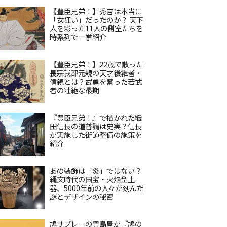
【豊臣兄弟！】秀吉は本当に
「女狂い」だったのか？ 天下
人を彩った11人の側室たちを
時系列で一挙紹介
【豊臣兄弟！】22歳で散った
長宗我部元親の天才後継者・
信親とは？武勇を奮った若武
者の壮絶な最期
『豊臣兄弟！』で描かれた織
田信長の道普請は史実？信長
が実施した街道整備の施策を
紹介
あの装飾は「炎」ではない？
縄文時代の国宝・火焔型土
器、5000年前の人々が刻んだ
謎とデザインの秘密
鳩サブレーの豊島屋が『鳩の