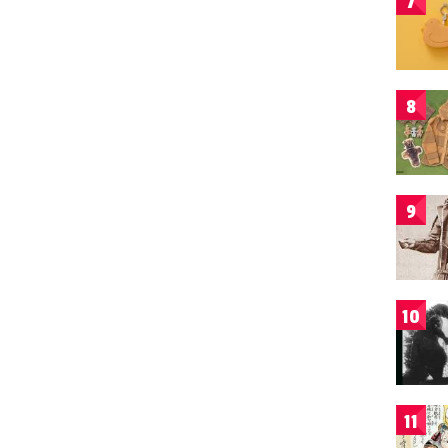
7
8
9
10
11