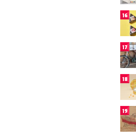
16
17
18
19