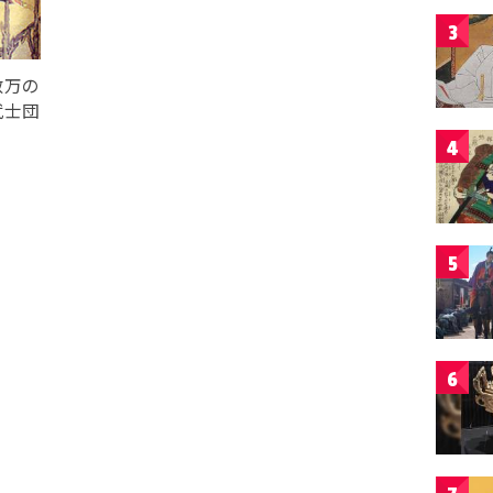
3
数万の
武士団
4
5
6