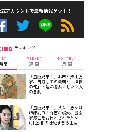
公式アカウントで最新情報ゲット！
ランキング
KING
ILY
WEEKLY
MONTHLY
4時間
週 間
月 間
『豊臣兄弟！』お市と柴田勝
家、自刃しての最期と「辞世
の句」…運命を共にした２人
の悲劇
『豊臣兄弟！』茶々＝悪女は
ほぼ創作？秀吉が溺愛、豊臣
家滅亡を背負わされた茶々
(井上和)の壮絶すぎる生涯