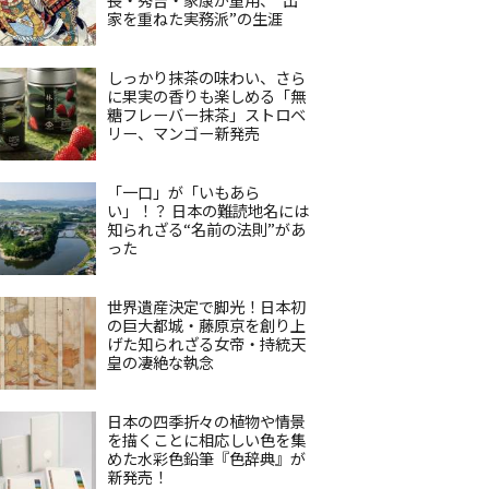
家を重ねた実務派”の生涯
しっかり抹茶の味わい、さら
に果実の香りも楽しめる「無
糖フレーバー抹茶」ストロベ
リー、マンゴー新発売
「一口」が「いもあら
い」！？ 日本の難読地名には
知られざる“名前の法則”があ
った
世界遺産決定で脚光！日本初
の巨大都城・藤原京を創り上
げた知られざる女帝・持統天
皇の凄絶な執念
日本の四季折々の植物や情景
を描くことに相応しい色を集
めた水彩色鉛筆『色辞典』が
新発売！