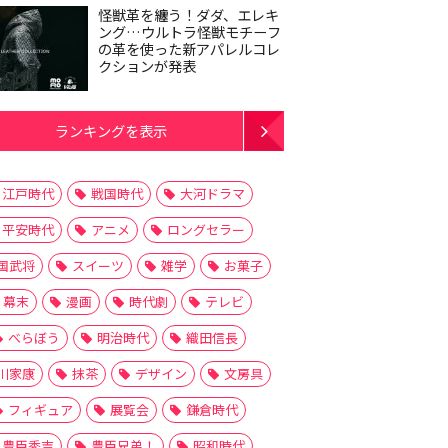
怪獣革を纏う！ダダ、エレキ
ング…ウルトラ怪獣モチーフ
の革を使った新アパレルコレ
クションが発表
ランキングを表示
江戸時代
戦国時代
大河ドラマ
平安時代
アニメ
ロングセラー
国武将
スイーツ
雑学
お菓子
幕末
漫画
時代劇
テレビ
べらぼう
明治時代
織田信長
川家康
抹茶
デザイン
文房具
フィギュア
展覧会
鎌倉時代
豊臣秀吉
豊臣兄弟！
昭和時代