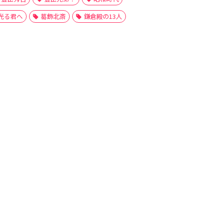
光る君へ
葛飾北斎
鎌倉殿の13人