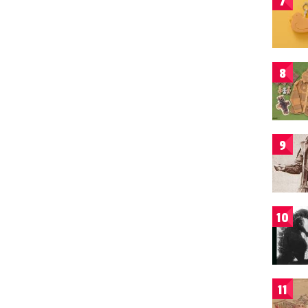
7
8
9
10
11