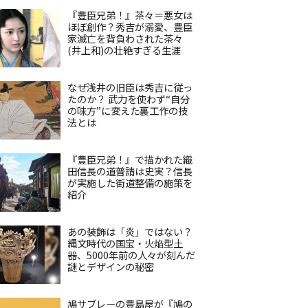
『豊臣兄弟！』茶々＝悪女は
ほぼ創作？秀吉が溺愛、豊臣
家滅亡を背負わされた茶々
(井上和)の壮絶すぎる生涯
なぜ浅井の旧臣は秀吉に従っ
たのか？ 武力を使わず“自分
の味方”に変えた裏工作の技
法とは
『豊臣兄弟！』で描かれた織
田信長の道普請は史実？信長
が実施した街道整備の施策を
紹介
あの装飾は「炎」ではない？
縄文時代の国宝・火焔型土
器、5000年前の人々が刻んだ
謎とデザインの秘密
鳩サブレーの豊島屋が『鳩の