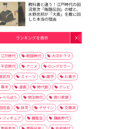
教科書と違う！江戸時代の田
沼意次「賄賂伝説」の嘘と、
水野忠邦が「大奥」を敵に回
した本当の理由
ランキングを表示
江戸時代
戦国時代
大河ドラマ
平安時代
アニメ
ロングセラー
国武将
スイーツ
雑学
お菓子
幕末
漫画
時代劇
テレビ
べらぼう
明治時代
徳川家康
田信長
抹茶
デザイン
文房具
フィギュア
展覧会
鎌倉時代
豊臣秀吉
豊臣兄弟！
昭和時代