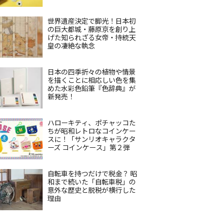
世界遺産決定で脚光！日本初
の巨大都城・藤原京を創り上
げた知られざる女帝・持統天
皇の凄絶な執念
日本の四季折々の植物や情景
を描くことに相応しい色を集
めた水彩色鉛筆『色辞典』が
新発売！
ハローキティ、ポチャッコた
ちが昭和レトロなコインケー
スに！「サンリオキャラクタ
ーズ コインケース」第２弾
自転車を持つだけで税金？ 昭
和まで続いた「自転車税」の
意外な歴史と脱税が横行した
理由