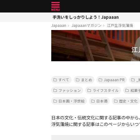
手洗いをしっかりしよう！Japaaan
Japaaan
Japaaanマガジン
江戸生浮気蒲焼
江
すべて
まとめ
Japaaan PR
_
ファッション
ライフスタイル
和菓
日本画・浮世絵
日本酒
歴史・文化
日本の文化・伝統文化に関する記事の中から
浮気蒲焼に関する記事はこのページからいつ