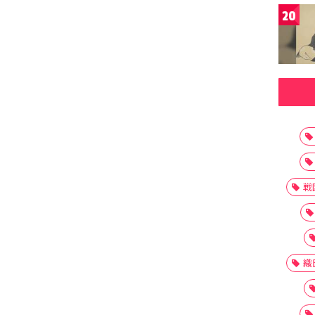
20
戦
織