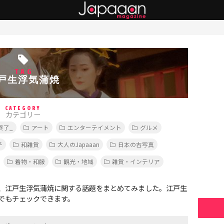
TAG
戸生浮気蒲焼
CATEGORY
カテゴリー
終了_
アート
エンターテイメント
グルメ
子
和雑貨
大人のJapaaan
日本の古写真
着物・和服
観光・地域
雑貨・インテリア
、江戸生浮気蒲焼に関する話題をまとめてみました。江戸生
でもチェックできます。