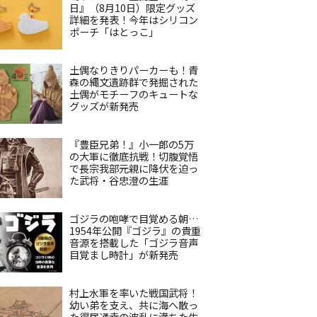
日』（8月10日）限定グッズ
詳細を発表！今年はシリコン
ポーチ「はとっこ」
土偶なりきりパーカーも！青
森の縄文遺跡群で発掘された
土偶がモチーフのキュートな
グッズが新発売
『豊臣兄弟！』小一郎の5万
の大軍に徹底抗戦！切腹覚悟
で長宗我部元親に降伏を迫っ
た武将・谷忠澄の生涯
ゴジラの咆哮で目覚める朝…
1954年公開『ゴジラ』の貴重
音源を搭載した「ゴジラ音声
目覚まし時計」が新発売
村上水軍を率いた戦国武将！
幼い弟を支え、共に海へ散っ
た得居通幸の波乱に満ちた生