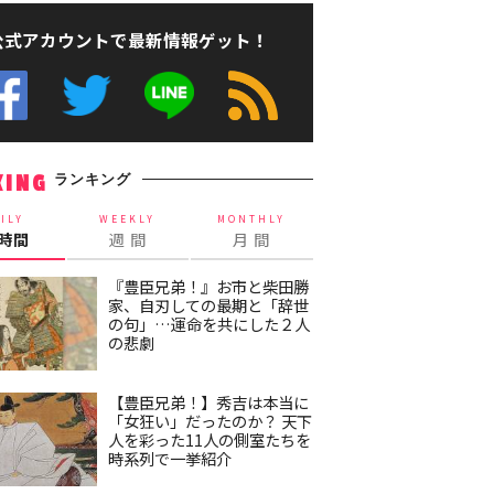
公式アカウントで最新情報ゲット！
ランキング
KING
ILY
WEEKLY
MONTHLY
4時間
週 間
月 間
『豊臣兄弟！』お市と柴田勝
家、自刃しての最期と「辞世
の句」…運命を共にした２人
の悲劇
【豊臣兄弟！】秀吉は本当に
「女狂い」だったのか？ 天下
人を彩った11人の側室たちを
時系列で一挙紹介