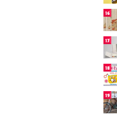
16
17
18
19