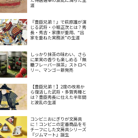
涯
『豊臣兄弟！』で萩原護が演
じる武将・小堀正次とは？秀
長・秀吉・家康が重用、“出
家を重ねた実務派”の生涯
しっかり抹茶の味わい、さら
に果実の香りも楽しめる「無
糖フレーバー抹茶」ストロベ
リー、マンゴー新発売
【豊臣兄弟！】2度の改易か
ら復活した武将・多賀秀種と
は？豊臣秀長に仕えた半年間
と波乱の生涯
コンビニおにぎりが文房具
に！コンビニの定番商品をモ
チーフにした文房具シリーズ
『ジムマート』誕生