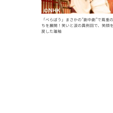
「べらぼう」まさかの”劇中劇”で蔦重
ちを展開！笑いと涙の異例回で、笑顔
戻した誰袖