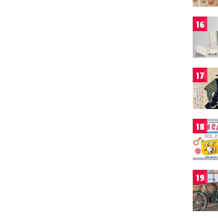
16
17
18
19