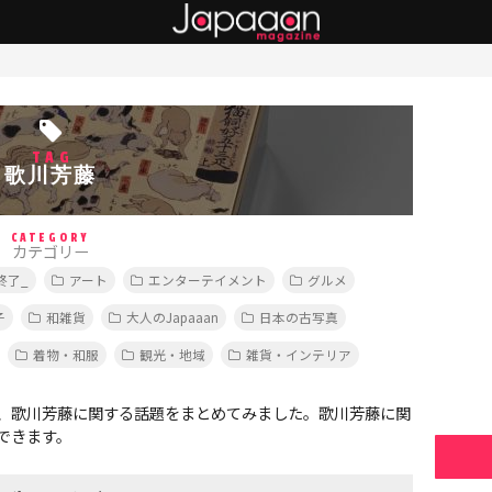
TAG
歌川芳藤
CATEGORY
カテゴリー
終了_
アート
エンターテイメント
グルメ
子
和雑貨
大人のJapaaan
日本の古写真
着物・和服
観光・地域
雑貨・インテリア
、歌川芳藤に関する話題をまとめてみました。歌川芳藤に関
できます。