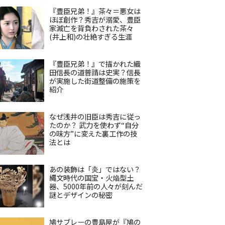
『豊臣兄弟！』茶々＝悪女は
ほぼ創作？秀吉が溺愛、豊臣
家滅亡を背負わされた茶々
(井上和)の壮絶すぎる生涯
『豊臣兄弟！』で描かれた織
田信長の道普請は史実？信長
が実施した街道整備の施策を
紹介
なぜ浅井の旧臣は秀吉に従っ
たのか？ 武力を使わず“自分
の味方”に変えた裏工作の技
法とは
あの装飾は「炎」ではない？
縄文時代の国宝・火焔型土
器、5000年前の人々が刻んだ
謎とデザインの秘密
鳩サブレーの豊島屋が『鳩の