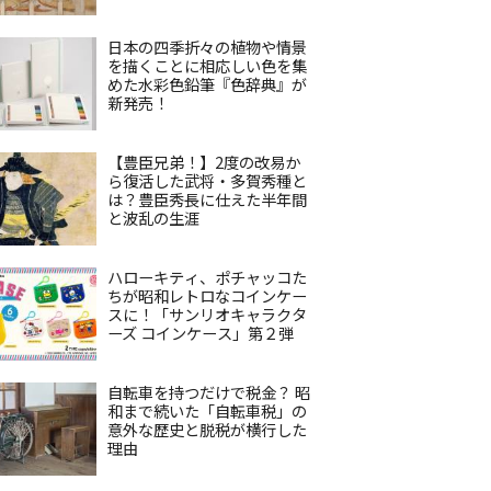
日本の四季折々の植物や情景
を描くことに相応しい色を集
めた水彩色鉛筆『色辞典』が
新発売！
【豊臣兄弟！】2度の改易か
ら復活した武将・多賀秀種と
は？豊臣秀長に仕えた半年間
と波乱の生涯
ハローキティ、ポチャッコた
ちが昭和レトロなコインケー
スに！「サンリオキャラクタ
ーズ コインケース」第２弾
自転車を持つだけで税金？ 昭
和まで続いた「自転車税」の
意外な歴史と脱税が横行した
理由