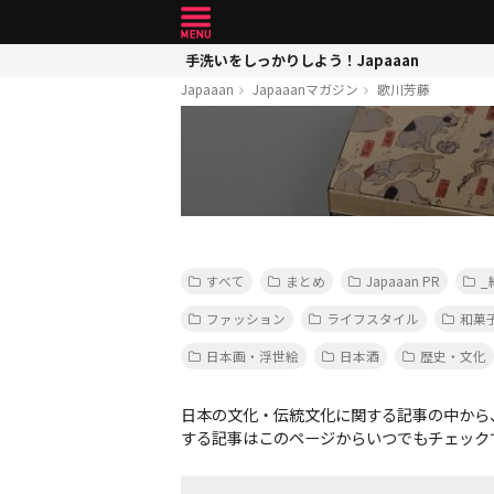
手洗いをしっかりしよう！Japaaan
Japaaan
Japaaanマガジン
歌川芳藤
すべて
まとめ
Japaaan PR
_
ファッション
ライフスタイル
和菓
日本画・浮世絵
日本酒
歴史・文化
日本の文化・伝統文化に関する記事の中から
する記事はこのページからいつでもチェック