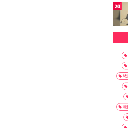
20
戦
織