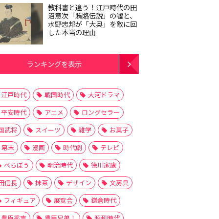
教科書と違う！江戸時代の田
沼意次「賄賂伝説」の嘘と、
水野忠邦が「大奥」を敵に回
した本当の理由
ランキングを表示
江戸時代
戦国時代
大河ドラマ
平安時代
アニメ
ロングセラー
国武将
スイーツ
雑学
お菓子
幕末
漫画
時代劇
テレビ
べらぼう
明治時代
徳川家康
田信長
抹茶
デザイン
文房具
フィギュア
展覧会
鎌倉時代
豊臣秀吉
豊臣兄弟！
昭和時代