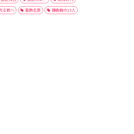
光る君へ
葛飾北斎
鎌倉殿の13人