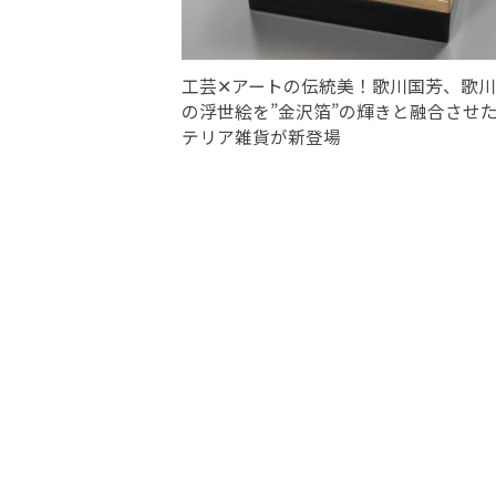
工芸✕アートの伝統美！歌川国芳、歌
の浮世絵を”金沢箔”の輝きと融合させ
テリア雑貨が新登場