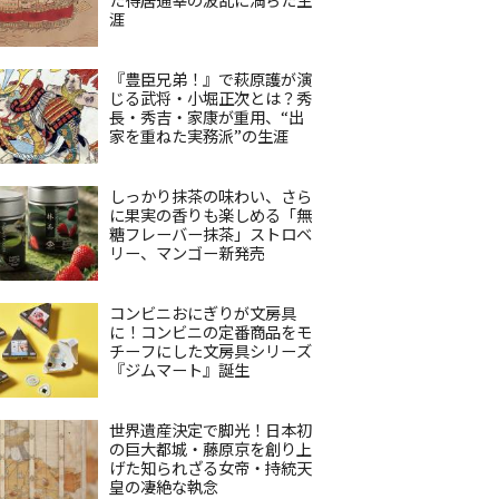
涯
『豊臣兄弟！』で萩原護が演
じる武将・小堀正次とは？秀
長・秀吉・家康が重用、“出
家を重ねた実務派”の生涯
しっかり抹茶の味わい、さら
に果実の香りも楽しめる「無
糖フレーバー抹茶」ストロベ
リー、マンゴー新発売
コンビニおにぎりが文房具
に！コンビニの定番商品をモ
チーフにした文房具シリーズ
『ジムマート』誕生
世界遺産決定で脚光！日本初
の巨大都城・藤原京を創り上
げた知られざる女帝・持統天
皇の凄絶な執念