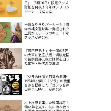
日』（8月10日）限定グッズ
詳細を発表！今年はシリコン
ポーチ「はとっこ」
土偶なりきりパーカーも！青
森の縄文遺跡群で発掘された
土偶がモチーフのキュートな
グッズが新発売
『豊臣兄弟！』小一郎の5万
の大軍に徹底抗戦！切腹覚悟
で長宗我部元親に降伏を迫っ
た武将・谷忠澄の生涯
ゴジラの咆哮で目覚める朝…
1954年公開『ゴジラ』の貴重
音源を搭載した「ゴジラ音声
目覚まし時計」が新発売
村上水軍を率いた戦国武将！
幼い弟を支え、共に海へ散っ
た得居通幸の波乱に満ちた生