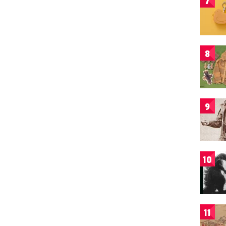
7
8
9
10
11