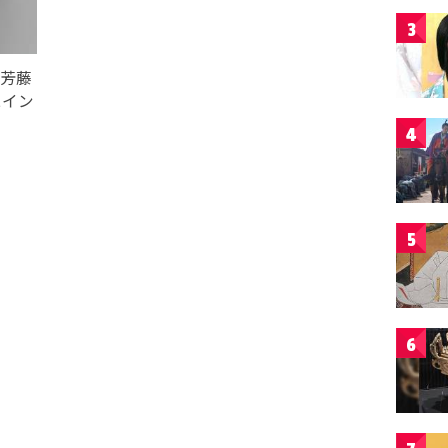
3
川芳藤
たイン
4
5
6