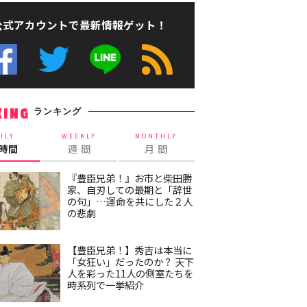
公式アカウントで最新情報ゲット！
ランキング
KING
ILY
WEEKLY
MONTHLY
4時間
週 間
月 間
『豊臣兄弟！』お市と柴田勝
家、自刃しての最期と「辞世
の句」…運命を共にした２人
の悲劇
【豊臣兄弟！】秀吉は本当に
「女狂い」だったのか？ 天下
人を彩った11人の側室たちを
時系列で一挙紹介