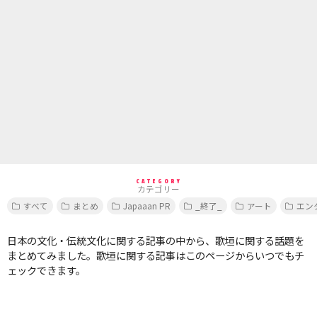
CATEGORY
カテゴリー
すべて
まとめ
Japaaan PR
_終了_
アート
エン
日本の文化・伝統文化に関する記事の中から、歌垣に関する話題を
まとめてみました。歌垣に関する記事はこのページからいつでもチ
ェックできます。