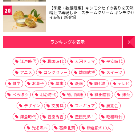
【季節・数量限定】キンモクセイの香りを天然
20
精油で再現した「スチームクリーム キンモクセ
イ&茶」新登場
ランキングを表示
江戸時代
戦国時代
大河ドラマ
平安時代
アニメ
ロングセラー
戦国武将
スイーツ
雑学
お菓子
幕末
漫画
時代劇
テレビ
べらぼう
明治時代
徳川家康
織田信長
抹茶
デザイン
文房具
フィギュア
展覧会
鎌倉時代
豊臣秀吉
豊臣兄弟！
昭和時代
光る君へ
葛飾北斎
鎌倉殿の13人