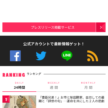
プレスリリース掲載サービス
公式アカウントで最新情報ゲット！
ランキング
RANKING
DAILY
WEEKLY
MONTHLY
24時間
週 間
月 間
『豊臣兄弟！』お市と柴田勝家、自刃しての最
1
期と「辞世の句」…運命を共にした２人の悲劇