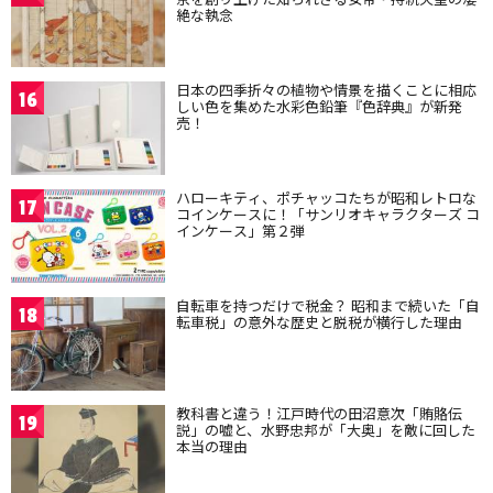
絶な執念
日本の四季折々の植物や情景を描くことに相応
16
しい色を集めた水彩色鉛筆『色辞典』が新発
売！
ハローキティ、ポチャッコたちが昭和レトロな
17
コインケースに！「サンリオキャラクターズ コ
インケース」第２弾
自転車を持つだけで税金？ 昭和まで続いた「自
18
転車税」の意外な歴史と脱税が横行した理由
教科書と違う！江戸時代の田沼意次「賄賂伝
19
説」の嘘と、水野忠邦が「大奥」を敵に回した
本当の理由