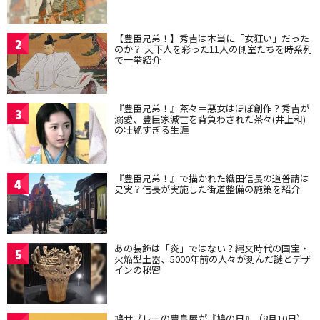
【豊臣兄弟！】秀吉は本当に「女狂い」だった
2
のか？ 天下人を彩った11人の側室たちを時系列
で一挙紹介
『豊臣兄弟！』茶々＝悪女はほぼ創作？秀吉が
3
溺愛、豊臣家滅亡を背負わされた茶々(井上和)
の壮絶すぎる生涯
『豊臣兄弟！』で描かれた織田信長の道普請は
4
史実？信長が実施した街道整備の施策を紹介
あの装飾は「炎」ではない？縄文時代の国宝・
5
火焔型土器、5000年前の人々が刻んだ謎とデザ
インの秘密
鳩サブレーの豊島屋が『鳩の日』（8月10日）