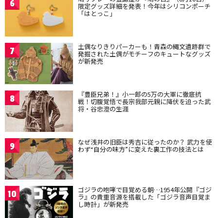
6
限定グッズ詳細を発表！今年はシリコンポーチ
「はとっこ」
土偶なりきりパーカーも！青森の縄文遺跡群で
7
発掘された土偶がモチーフのキュートなグッズ
が新発売
『豊臣兄弟！』小一郎の5万の大軍に徹底抗
8
戦！切腹覚悟で長宗我部元親に降伏を迫った武
将・谷忠澄の生涯
なぜ浅井の旧臣は秀吉に従ったのか？ 武力を使
9
わず“自分の味方”に変えた裏工作の技法とは
ゴジラの咆哮で目覚める朝…1954年公開『ゴジ
10
ラ』の貴重音源を搭載した「ゴジラ音声目覚ま
し時計」が新発売