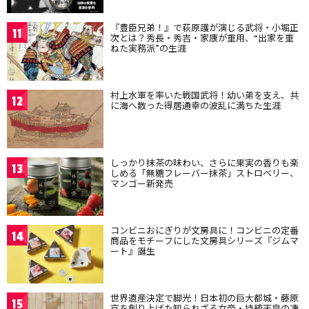
『豊臣兄弟！』で萩原護が演じる武将・小堀正
11
次とは？秀長・秀吉・家康が重用、“出家を重
ねた実務派”の生涯
村上水軍を率いた戦国武将！幼い弟を支え、共
12
に海へ散った得居通幸の波乱に満ちた生涯
しっかり抹茶の味わい、さらに果実の香りも楽
13
しめる「無糖フレーバー抹茶」ストロベリー、
マンゴー新発売
コンビニおにぎりが文房具に！コンビニの定番
14
商品をモチーフにした文房具シリーズ『ジムマ
ート』誕生
世界遺産決定で脚光！日本初の巨大都城・藤原
15
京を創り上げた知られざる女帝・持統天皇の凄