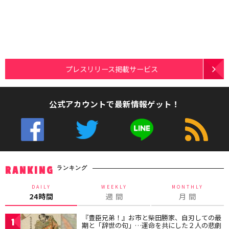
プレスリリース掲載サービス
公式アカウントで最新情報ゲット！
ランキング
RANKING
DAILY
WEEKLY
MONTHLY
24時間
週 間
月 間
『豊臣兄弟！』お市と柴田勝家、自刃しての最
1
期と「辞世の句」…運命を共にした２人の悲劇