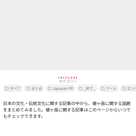
CATEGORY
カテゴリー
すべて
まとめ
Japaaan PR
_終了_
アート
エン
日本の文化・伝統文化に関する記事の中から、槍ヶ岳に関する話題
をまとめてみました。槍ヶ岳に関する記事はこのページからいつで
もチェックできます。