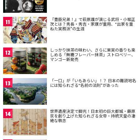
『豊臣兄弟！』で萩原護が演じる武将・小堀正
11
次とは？秀長・秀吉・家康が重用、“出家を重
ねた実務派”の生涯
しっかり抹茶の味わい、さらに果実の香りも楽
12
しめる「無糖フレーバー抹茶」ストロベリー、
マンゴー新発売
「一口」が「いもあらい」！？ 日本の難読地名
13
には知られざる“名前の法則”があった
世界遺産決定で脚光！日本初の巨大都城・藤原
14
京を創り上げた知られざる女帝・持統天皇の凄
絶な執念