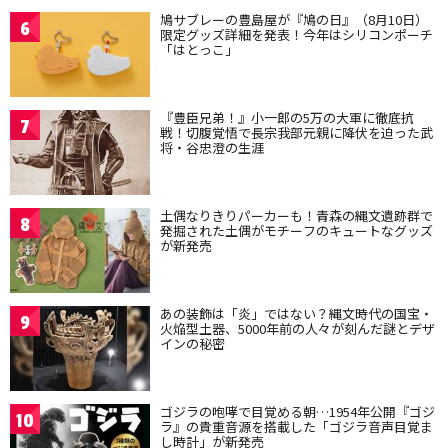
鳩サブレーの豊島屋が『鳩の日』（8月10日）
6
限定グッズ詳細を発表！今年はシリコンポーチ
「はとっこ」
『豊臣兄弟！』小一郎の5万の大軍に徹底抗
7
戦！切腹覚悟で長宗我部元親に降伏を迫った武
将・谷忠澄の生涯
土偶なりきりパーカーも！青森の縄文遺跡群で
8
発掘された土偶がモチーフのキュートなグッズ
が新発売
あの装飾は「炎」ではない？縄文時代の国宝・
9
火焔型土器、5000年前の人々が刻んだ謎とデザ
インの秘密
ゴジラの咆哮で目覚める朝…1954年公開『ゴジ
10
ラ』の貴重音源を搭載した「ゴジラ音声目覚ま
し時計」が新発売