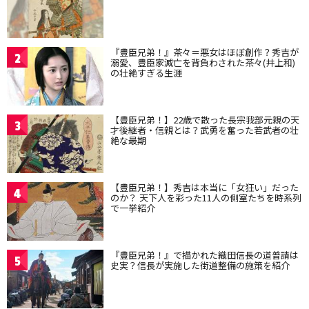
『豊臣兄弟！』茶々＝悪女はほぼ創作？秀吉が
2
溺愛、豊臣家滅亡を背負わされた茶々(井上和)
の壮絶すぎる生涯
【豊臣兄弟！】22歳で散った長宗我部元親の天
3
才後継者・信親とは？武勇を奮った若武者の壮
絶な最期
【豊臣兄弟！】秀吉は本当に「女狂い」だった
4
のか？ 天下人を彩った11人の側室たちを時系列
で一挙紹介
『豊臣兄弟！』で描かれた織田信長の道普請は
5
史実？信長が実施した街道整備の施策を紹介