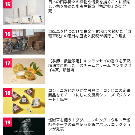
日本の四季折々の植物や情景を描くことに相応
15
しい色を集めた水彩色鉛筆『色辞典』が新発
売！
自転車を持つだけで税金？ 昭和まで続いた「自
16
転車税」の意外な歴史と脱税が横行した理由
【季節・数量限定】キンモクセイの香りを天然
17
精油で再現した「スチームクリーム キンモクセ
イ&茶」新登場
コンビニおにぎりが文房具に！コンビニの定番
18
商品をモチーフにした文房具シリーズ『ジムマ
ート』誕生
怪獣革を纏う！ダダ、エレキング…ウルトラ怪
19
獣モチーフの革を使った新アパレルコレクショ
ンが発表