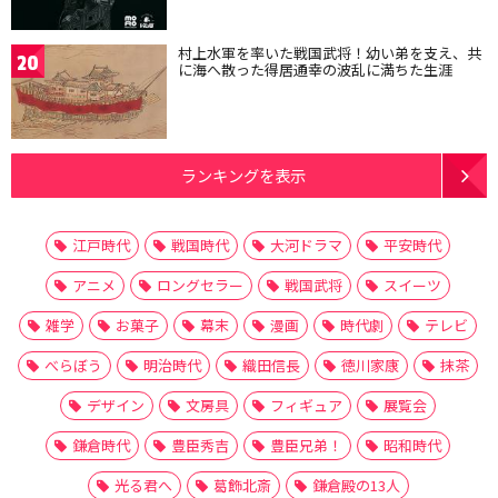
村上水軍を率いた戦国武将！幼い弟を支え、共
20
に海へ散った得居通幸の波乱に満ちた生涯
ランキングを表示
江戸時代
戦国時代
大河ドラマ
平安時代
アニメ
ロングセラー
戦国武将
スイーツ
雑学
お菓子
幕末
漫画
時代劇
テレビ
べらぼう
明治時代
織田信長
徳川家康
抹茶
デザイン
文房具
フィギュア
展覧会
鎌倉時代
豊臣秀吉
豊臣兄弟！
昭和時代
光る君へ
葛飾北斎
鎌倉殿の13人