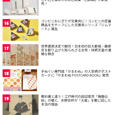
売！
コンビニおにぎりが文房具に！コンビニの定番
16
商品をモチーフにした文房具シリーズ『ジムマ
ート』誕生
世界遺産決定で脚光！日本初の巨大都城・藤原
17
京を創り上げた知られざる女帝・持統天皇の凄
絶な執念
手ぬぐい専門店「かまわぬ」の人気柄がポスト
18
カードに『かまわぬ POSTCARD BOOK』発売
教科書と違う！江戸時代の田沼意次「賄賂伝
19
説」の嘘と、水野忠邦が「大奥」を敵に回した
本当の理由