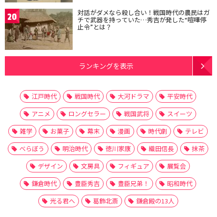
対話がダメなら殺し合い！戦国時代の農民はガ
20
チで武器を持っていた…秀吉が発した“喧嘩停
止令”とは？
ランキングを表示
江戸時代
戦国時代
大河ドラマ
平安時代
アニメ
ロングセラー
戦国武将
スイーツ
雑学
お菓子
幕末
漫画
時代劇
テレビ
べらぼう
明治時代
徳川家康
織田信長
抹茶
デザイン
文房具
フィギュア
展覧会
鎌倉時代
豊臣秀吉
豊臣兄弟！
昭和時代
光る君へ
葛飾北斎
鎌倉殿の13人