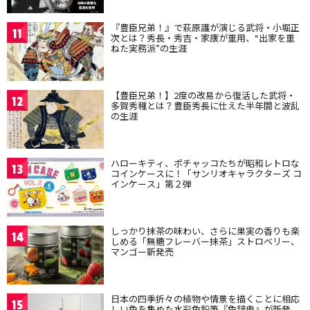
『豊臣兄弟！』で萩原護が演じる武将・小堀正
11
次とは？秀長・秀吉・家康が重用、“出家を重
ねた実務派”の生涯
【豊臣兄弟！】2度の改易から復活した武将・
12
多賀秀種とは？豊臣秀長に仕えた半年間と波乱
の生涯
ハローキティ、ポチャッコたちが昭和レトロな
13
コインケースに！「サンリオキャラクターズ コ
インケース」第２弾
しっかり抹茶の味わい、さらに果実の香りも楽
14
しめる「無糖フレーバー抹茶」ストロベリー、
マンゴー新発売
日本の四季折々の植物や情景を描くことに相応
15
しい色を集めた水彩色鉛筆『色辞典』が新発