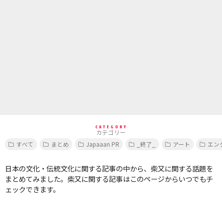
CATEGORY
カテゴリー
すべて
まとめ
Japaaan PR
_終了_
アート
エン
日本の文化・伝統文化に関する記事の中から、柴又に関する話題を
まとめてみました。柴又に関する記事はこのページからいつでもチ
ェックできます。