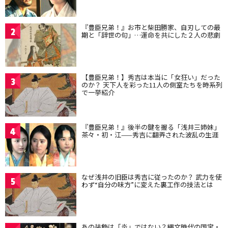
『豊臣兄弟！』お市と柴田勝家、自刃しての最
2
期と「辞世の句」…運命を共にした２人の悲劇
【豊臣兄弟！】秀吉は本当に「女狂い」だった
3
のか？ 天下人を彩った11人の側室たちを時系列
で一挙紹介
『豊臣兄弟！』後半の鍵を握る「浅井三姉妹」
4
茶々・初・江——秀吉に翻弄された波乱の生涯
なぜ浅井の旧臣は秀吉に従ったのか？ 武力を使
5
わず“自分の味方”に変えた裏工作の技法とは
あの装飾は「炎」ではない？縄文時代の国宝・