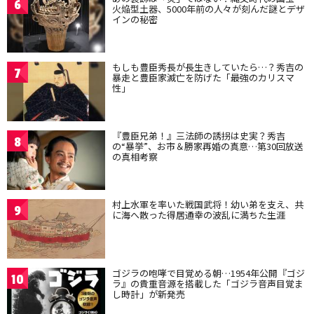
6
火焔型土器、5000年前の人々が刻んだ謎とデザ
インの秘密
もしも豊臣秀長が長生きしていたら…？秀吉の
7
暴走と豊臣家滅亡を防げた「最強のカリスマ
性」
『豊臣兄弟！』三法師の誘拐は史実？秀吉
8
の“暴挙”、お市＆勝家再婚の真意…第30回放送
の真相考察
村上水軍を率いた戦国武将！幼い弟を支え、共
9
に海へ散った得居通幸の波乱に満ちた生涯
ゴジラの咆哮で目覚める朝…1954年公開『ゴジ
10
ラ』の貴重音源を搭載した「ゴジラ音声目覚ま
し時計」が新発売