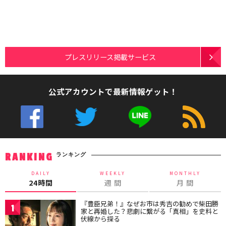
プレスリリース掲載サービス
公式アカウントで最新情報ゲット！
ランキング
RANKING
DAILY
WEEKLY
MONTHLY
24時間
週 間
月 間
『豊臣兄弟！』なぜお市は秀吉の勧めで柴田勝
1
家と再婚した？悲劇に繋がる「真相」を史料と
伏線から探る