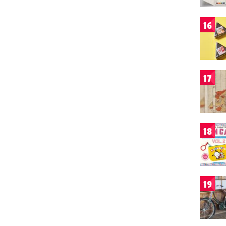
16
17
18
19