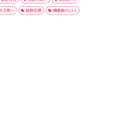
光る君へ
葛飾北斎
鎌倉殿の13人