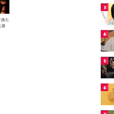
3
子孫た
生涯
4
5
6