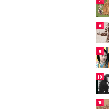
7
8
9
10
11