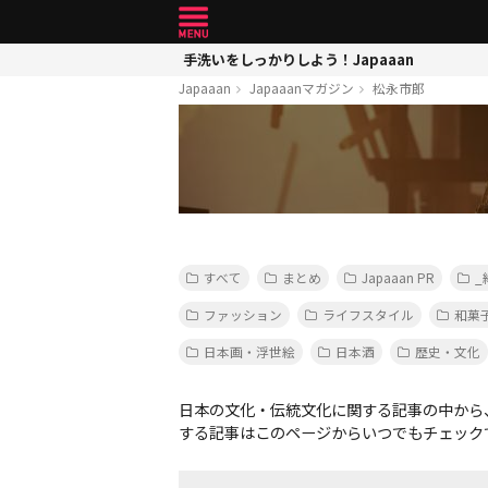
手洗いをしっかりしよう！Japaaan
Japaaan
Japaaanマガジン
松永市郎
すべて
まとめ
Japaaan PR
_
ファッション
ライフスタイル
和菓
日本画・浮世絵
日本酒
歴史・文化
日本の文化・伝統文化に関する記事の中から
する記事はこのページからいつでもチェック