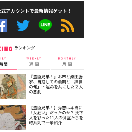
公式アカウントで最新情報ゲット！
ランキング
KING
ILY
WEEKLY
MONTHLY
4時間
週 間
月 間
『豊臣兄弟！』お市と柴田勝
家、自刃しての最期と「辞世
の句」…運命を共にした２人
の悲劇
【豊臣兄弟！】秀吉は本当に
「女狂い」だったのか？ 天下
人を彩った11人の側室たちを
時系列で一挙紹介