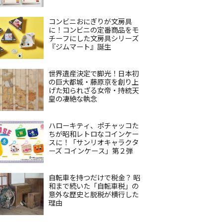
コンビニおにぎりが文房具
に！コンビニの定番商品をモ
チーフにした文房具シリーズ
『ジムマート』誕生
世界遺産決定で脚光！日本初
の巨大都城・藤原京を創り上
げた知られざる女帝・持統天
皇の凄絶な執念
ハローキティ、ポチャッコた
ちが昭和レトロなコインケー
スに！「サンリオキャラクタ
ーズ コインケース」第２弾
自転車を持つだけで税金？ 昭
和まで続いた「自転車税」の
意外な歴史と脱税が横行した
理由