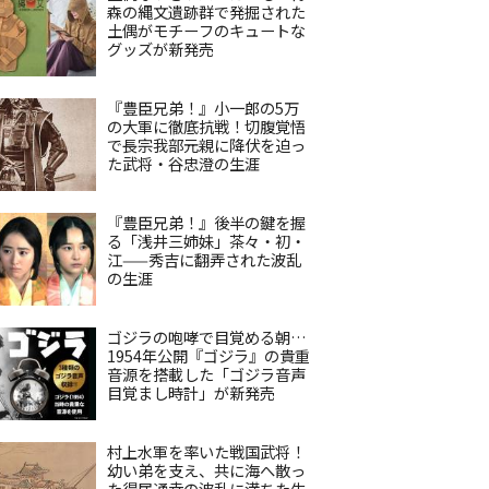
森の縄文遺跡群で発掘された
土偶がモチーフのキュートな
グッズが新発売
『豊臣兄弟！』小一郎の5万
の大軍に徹底抗戦！切腹覚悟
で長宗我部元親に降伏を迫っ
た武将・谷忠澄の生涯
『豊臣兄弟！』後半の鍵を握
る「浅井三姉妹」茶々・初・
江——秀吉に翻弄された波乱
の生涯
ゴジラの咆哮で目覚める朝…
1954年公開『ゴジラ』の貴重
音源を搭載した「ゴジラ音声
目覚まし時計」が新発売
村上水軍を率いた戦国武将！
幼い弟を支え、共に海へ散っ
た得居通幸の波乱に満ちた生