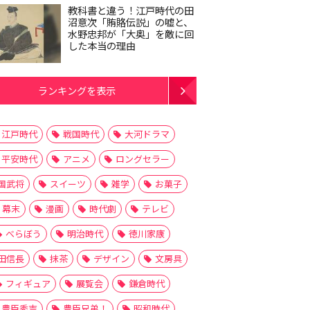
教科書と違う！江戸時代の田
沼意次「賄賂伝説」の嘘と、
水野忠邦が「大奥」を敵に回
した本当の理由
ランキングを表示
江戸時代
戦国時代
大河ドラマ
平安時代
アニメ
ロングセラー
国武将
スイーツ
雑学
お菓子
幕末
漫画
時代劇
テレビ
べらぼう
明治時代
徳川家康
田信長
抹茶
デザイン
文房具
フィギュア
展覧会
鎌倉時代
豊臣秀吉
豊臣兄弟！
昭和時代