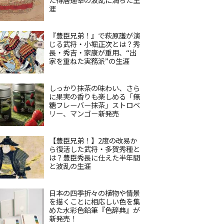
涯
『豊臣兄弟！』で萩原護が演
じる武将・小堀正次とは？秀
長・秀吉・家康が重用、“出
家を重ねた実務派”の生涯
しっかり抹茶の味わい、さら
に果実の香りも楽しめる「無
糖フレーバー抹茶」ストロベ
リー、マンゴー新発売
【豊臣兄弟！】2度の改易か
ら復活した武将・多賀秀種と
は？豊臣秀長に仕えた半年間
と波乱の生涯
日本の四季折々の植物や情景
を描くことに相応しい色を集
めた水彩色鉛筆『色辞典』が
新発売！