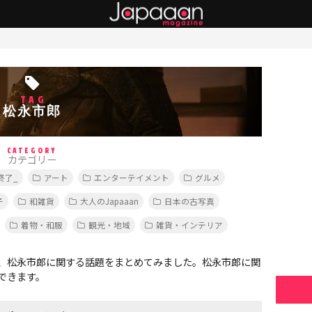
TAG
松永市郎
CATEGORY
カテゴリー
終了_
アート
エンターテイメント
グルメ
子
和雑貨
大人のJapaaan
日本の古写真
着物・和服
観光・地域
雑貨・インテリア
、松永市郎に関する話題をまとめてみました。松永市郎に関
できます。