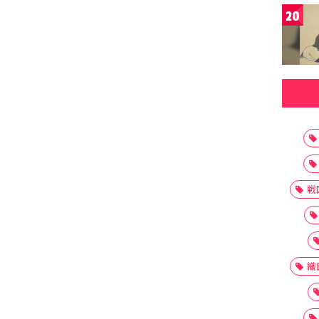
20
戦
織