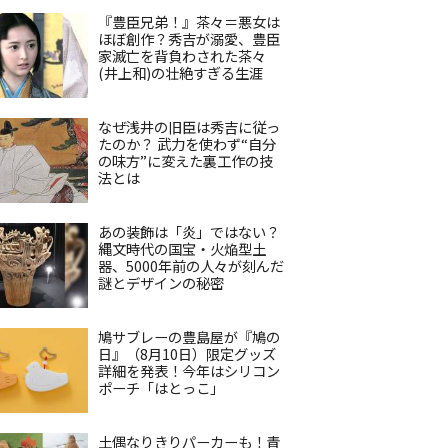
『豊臣兄弟！』茶々＝悪女は
ほぼ創作？秀吉が溺愛、豊臣
家滅亡を背負わされた茶々
(井上和)の壮絶すぎる生涯
なぜ浅井の旧臣は秀吉に従っ
たのか？ 武力を使わず“自分
の味方”に変えた裏工作の技
法とは
あの装飾は「炎」ではない？
縄文時代の国宝・火焔型土
器、5000年前の人々が刻んだ
謎とデザインの秘密
鳩サブレーの豊島屋が『鳩の
日』（8月10日）限定グッズ
詳細を発表！今年はシリコン
ポーチ「はとっこ」
土偶なりきりパーカーも！青