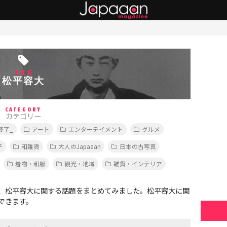
TAG
松平容大
CATEGORY
カテゴリー
終了_
アート
エンターテイメント
グルメ
子
和雑貨
大人のJapaaan
日本の古写真
着物・和服
観光・地域
雑貨・インテリア
、松平容大に関する話題をまとめてみました。松平容大に関
できます。