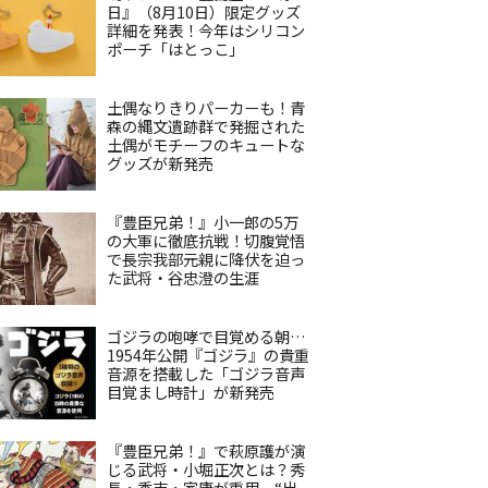
日』（8月10日）限定グッズ
詳細を発表！今年はシリコン
ポーチ「はとっこ」
土偶なりきりパーカーも！青
森の縄文遺跡群で発掘された
土偶がモチーフのキュートな
グッズが新発売
『豊臣兄弟！』小一郎の5万
の大軍に徹底抗戦！切腹覚悟
で長宗我部元親に降伏を迫っ
た武将・谷忠澄の生涯
ゴジラの咆哮で目覚める朝…
1954年公開『ゴジラ』の貴重
音源を搭載した「ゴジラ音声
目覚まし時計」が新発売
『豊臣兄弟！』で萩原護が演
じる武将・小堀正次とは？秀
長・秀吉・家康が重用、“出