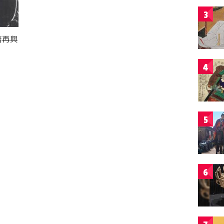
3
藩再興
4
5
6