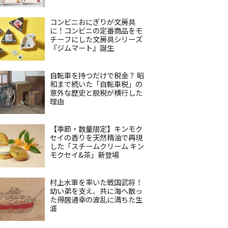
コンビニおにぎりが文房具
に！コンビニの定番商品をモ
チーフにした文房具シリーズ
『ジムマート』誕生
自転車を持つだけで税金？ 昭
和まで続いた「自転車税」の
意外な歴史と脱税が横行した
理由
【季節・数量限定】キンモク
セイの香りを天然精油で再現
した「スチームクリーム キン
モクセイ&茶」新登場
村上水軍を率いた戦国武将！
幼い弟を支え、共に海へ散っ
た得居通幸の波乱に満ちた生
涯