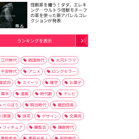
怪獣革を纏う！ダダ、エレキ
ング…ウルトラ怪獣モチーフ
の革を使った新アパレルコレ
クションが発表
ランキングを表示
江戸時代
戦国時代
大河ドラマ
平安時代
アニメ
ロングセラー
国武将
スイーツ
雑学
お菓子
幕末
漫画
時代劇
テレビ
べらぼう
明治時代
織田信長
川家康
抹茶
デザイン
文房具
フィギュア
展覧会
鎌倉時代
豊臣秀吉
豊臣兄弟！
昭和時代