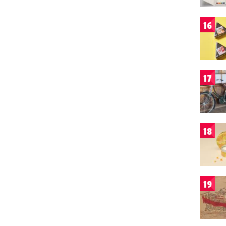
16
17
18
19