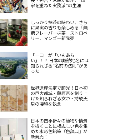
家を重ねた実務派”の生涯
しっかり抹茶の味わい、さら
に果実の香りも楽しめる「無
糖フレーバー抹茶」ストロベ
リー、マンゴー新発売
「一口」が「いもあら
い」！？ 日本の難読地名には
知られざる“名前の法則”があ
った
世界遺産決定で脚光！日本初
の巨大都城・藤原京を創り上
げた知られざる女帝・持統天
皇の凄絶な執念
日本の四季折々の植物や情景
を描くことに相応しい色を集
めた水彩色鉛筆『色辞典』が
新発売！