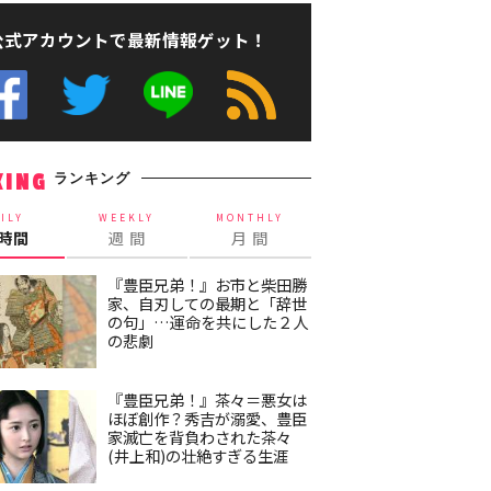
公式アカウントで最新情報ゲット！
ランキング
KING
ILY
WEEKLY
MONTHLY
4時間
週 間
月 間
『豊臣兄弟！』お市と柴田勝
家、自刃しての最期と「辞世
の句」…運命を共にした２人
の悲劇
『豊臣兄弟！』茶々＝悪女は
ほぼ創作？秀吉が溺愛、豊臣
家滅亡を背負わされた茶々
(井上和)の壮絶すぎる生涯