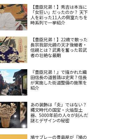
【豊臣兄弟！】秀吉は本当に
「女狂い」だったのか？ 天下
人を彩った11人の側室たちを
時系列で一挙紹介
【豊臣兄弟！】22歳で散った
長宗我部元親の天才後継者・
信親とは？武勇を奮った若武
者の壮絶な最期
『豊臣兄弟！』で描かれた織
田信長の道普請は史実？信長
が実施した街道整備の施策を
紹介
あの装飾は「炎」ではない？
縄文時代の国宝・火焔型土
器、5000年前の人々が刻んだ
謎とデザインの秘密
鳩サブレーの豊島屋が『鳩の