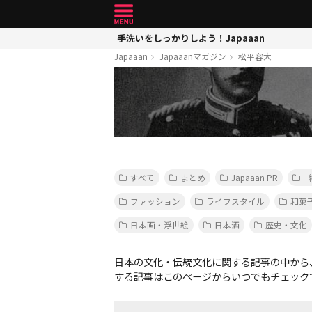
手洗いをしっかりしよう！Japaaan
Japaaan
Japaaanマガジン
松平容大
すべて
まとめ
Japaaan PR
_
ファッション
ライフスタイル
和菓
日本画・浮世絵
日本酒
歴史・文化
日本の文化・伝統文化に関する記事の中から
する記事はこのページからいつでもチェック