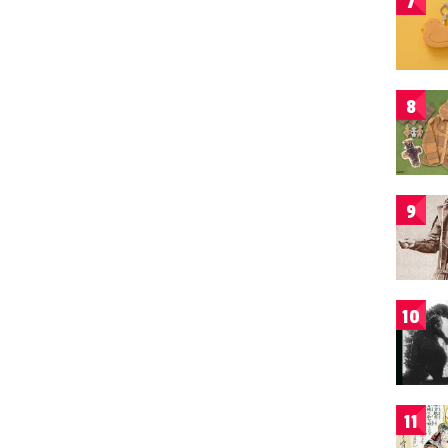
7
8
9
10
11