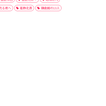
光る君へ
葛飾北斎
鎌倉殿の13人