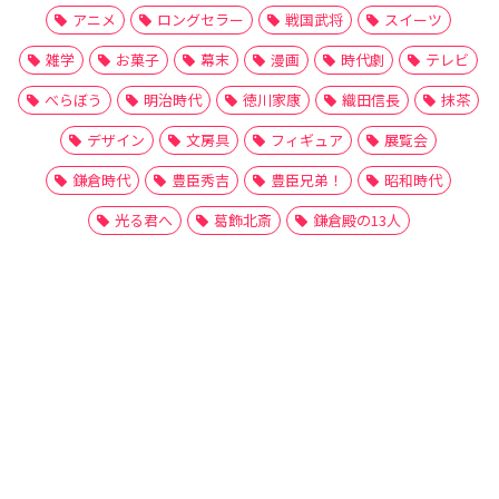
アニメ
ロングセラー
戦国武将
スイーツ
雑学
お菓子
幕末
漫画
時代劇
テレビ
べらぼう
明治時代
徳川家康
織田信長
抹茶
デザイン
文房具
フィギュア
展覧会
鎌倉時代
豊臣秀吉
豊臣兄弟！
昭和時代
光る君へ
葛飾北斎
鎌倉殿の13人