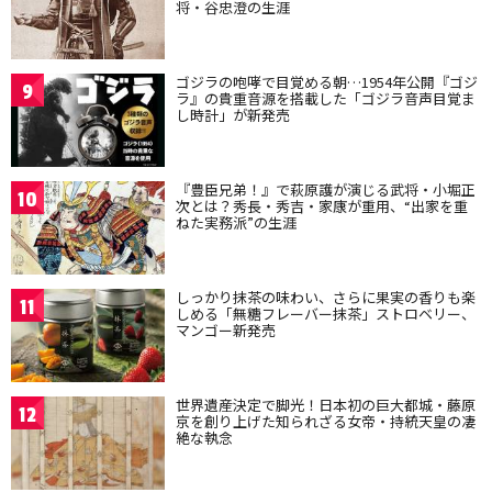
将・谷忠澄の生涯
ゴジラの咆哮で目覚める朝…1954年公開『ゴジ
9
ラ』の貴重音源を搭載した「ゴジラ音声目覚ま
し時計」が新発売
『豊臣兄弟！』で萩原護が演じる武将・小堀正
10
次とは？秀長・秀吉・家康が重用、“出家を重
ねた実務派”の生涯
しっかり抹茶の味わい、さらに果実の香りも楽
11
しめる「無糖フレーバー抹茶」ストロベリー、
マンゴー新発売
世界遺産決定で脚光！日本初の巨大都城・藤原
12
京を創り上げた知られざる女帝・持統天皇の凄
絶な執念