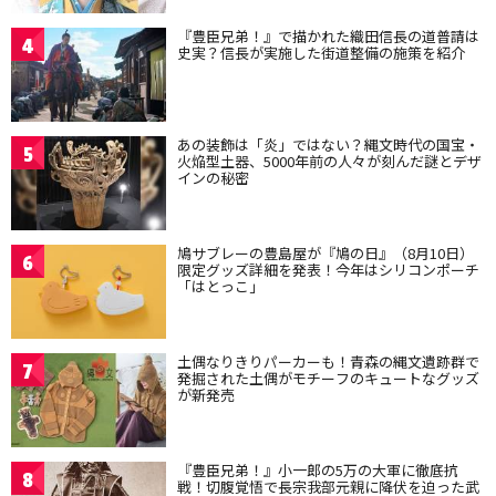
『豊臣兄弟！』で描かれた織田信長の道普請は
4
史実？信長が実施した街道整備の施策を紹介
あの装飾は「炎」ではない？縄文時代の国宝・
5
火焔型土器、5000年前の人々が刻んだ謎とデザ
インの秘密
鳩サブレーの豊島屋が『鳩の日』（8月10日）
6
限定グッズ詳細を発表！今年はシリコンポーチ
「はとっこ」
土偶なりきりパーカーも！青森の縄文遺跡群で
7
発掘された土偶がモチーフのキュートなグッズ
が新発売
『豊臣兄弟！』小一郎の5万の大軍に徹底抗
8
戦！切腹覚悟で長宗我部元親に降伏を迫った武