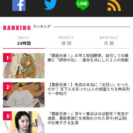
ランキング
RANKING
DAILY
WEEKLY
MONTHLY
24時間
週 間
月 間
『豊臣兄弟！』お市と柴田勝家、自刃しての最
1
期と「辞世の句」…運命を共にした２人の悲劇
【豊臣兄弟！】秀吉は本当に「女狂い」だった
2
のか？ 天下人を彩った11人の側室たちを時系列
で一挙紹介
『豊臣兄弟！』茶々＝悪女はほぼ創作？秀吉が
3
溺愛、豊臣家滅亡を背負わされた茶々(井上和)
の壮絶すぎる生涯