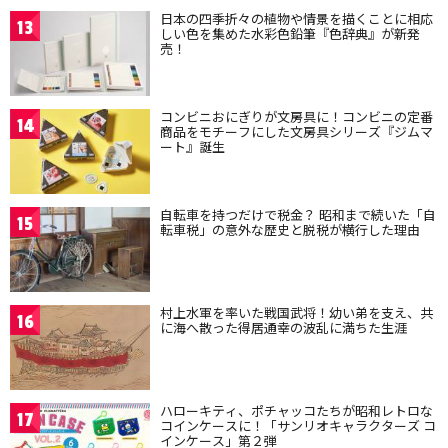
日本の四季折々の植物や情景を描くことに相応
13
しい色を集めた水彩色鉛筆『色辞典』が新発
売！
コンビニおにぎりが文房具に！コンビニの定番
14
商品をモチーフにした文房具シリーズ『ジムマ
ート』誕生
自転車を持つだけで税金？ 昭和まで続いた「自
15
転車税」の意外な歴史と脱税が横行した理由
村上水軍を率いた戦国武将！幼い弟を支え、共
16
に海へ散った得居通幸の波乱に満ちた生涯
ハローキティ、ポチャッコたちが昭和レトロな
17
コインケースに！「サンリオキャラクターズ コ
インケース」第２弾