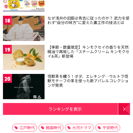
なぜ浅井の旧臣は秀吉に従ったのか？ 武力を使
18
わず“自分の味方”に変えた裏工作の技法とは
【季節・数量限定】キンモクセイの香りを天然
19
精油で再現した「スチームクリーム キンモクセ
イ&茶」新登場
怪獣革を纏う！ダダ、エレキング…ウルトラ怪
20
獣モチーフの革を使った新アパレルコレクショ
ンが発表
ランキングを表示
江戸時代
戦国時代
大河ドラマ
平安時代