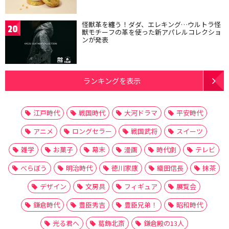
怪獣革を纏う！ダダ、エレキング…ウルトラ怪
20
獣モチーフの革を使った新アパレルコレクショ
ンが発表
ランキングを表示
江戸時代
戦国時代
大河ドラマ
平安時代
アニメ
ロングセラー
戦国武将
スイーツ
雑学
お菓子
幕末
漫画
時代劇
テレビ
べらぼう
明治時代
徳川家康
織田信長
抹茶
デザイン
文房具
フィギュア
展覧会
鎌倉時代
豊臣秀吉
豊臣兄弟！
昭和時代
光る君へ
葛飾北斎
鎌倉殿の13人