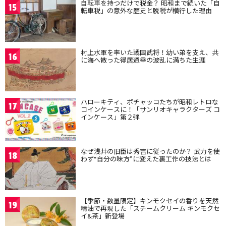
自転車を持つだけで税金？ 昭和まで続いた「自
15
転車税」の意外な歴史と脱税が横行した理由
村上水軍を率いた戦国武将！幼い弟を支え、共
16
に海へ散った得居通幸の波乱に満ちた生涯
ハローキティ、ポチャッコたちが昭和レトロな
17
コインケースに！「サンリオキャラクターズ コ
インケース」第２弾
なぜ浅井の旧臣は秀吉に従ったのか？ 武力を使
18
わず“自分の味方”に変えた裏工作の技法とは
【季節・数量限定】キンモクセイの香りを天然
19
精油で再現した「スチームクリーム キンモクセ
イ&茶」新登場