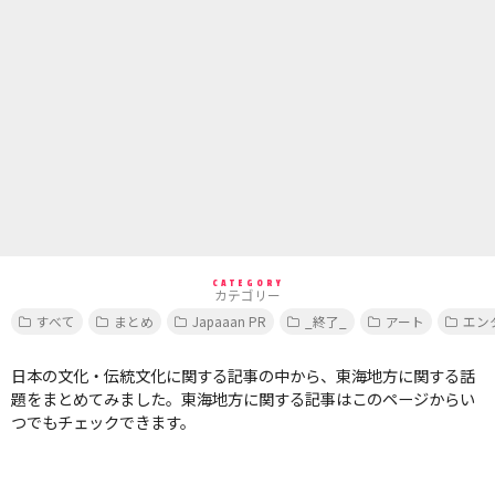
CATEGORY
カテゴリー
すべて
まとめ
Japaaan PR
_終了_
アート
エン
日本の文化・伝統文化に関する記事の中から、東海地方に関する話
題をまとめてみました。東海地方に関する記事はこのページからい
つでもチェックできます。