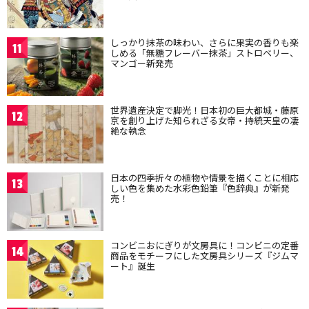
しっかり抹茶の味わい、さらに果実の香りも楽
11
しめる「無糖フレーバー抹茶」ストロベリー、
マンゴー新発売
世界遺産決定で脚光！日本初の巨大都城・藤原
12
京を創り上げた知られざる女帝・持統天皇の凄
絶な執念
日本の四季折々の植物や情景を描くことに相応
13
しい色を集めた水彩色鉛筆『色辞典』が新発
売！
コンビニおにぎりが文房具に！コンビニの定番
14
商品をモチーフにした文房具シリーズ『ジムマ
ート』誕生