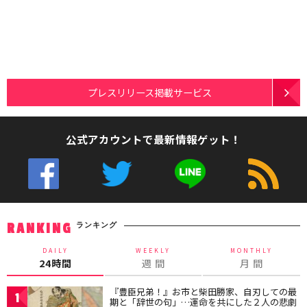
プレスリリース掲載サービス
公式アカウントで最新情報ゲット！
ランキング
RANKING
DAILY
WEEKLY
MONTHLY
24時間
週 間
月 間
『豊臣兄弟！』お市と柴田勝家、自刃しての最
1
期と「辞世の句」…運命を共にした２人の悲劇