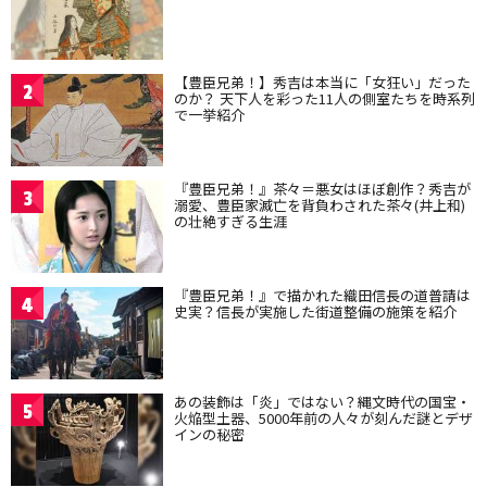
【豊臣兄弟！】秀吉は本当に「女狂い」だった
2
のか？ 天下人を彩った11人の側室たちを時系列
で一挙紹介
『豊臣兄弟！』茶々＝悪女はほぼ創作？秀吉が
3
溺愛、豊臣家滅亡を背負わされた茶々(井上和)
の壮絶すぎる生涯
『豊臣兄弟！』で描かれた織田信長の道普請は
4
史実？信長が実施した街道整備の施策を紹介
あの装飾は「炎」ではない？縄文時代の国宝・
5
火焔型土器、5000年前の人々が刻んだ謎とデザ
インの秘密