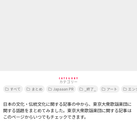
CATEGORY
カテゴリー
すべて
まとめ
Japaaan PR
_終了_
アート
エン
日本の文化・伝統文化に関する記事の中から、東京大衆歌謡楽団に
関する話題をまとめてみました。東京大衆歌謡楽団に関する記事は
このページからいつでもチェックできます。