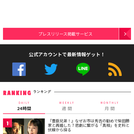
プレスリリース掲載サービス
公式アカウントで最新情報ゲット！
ランキング
RANKING
DAILY
WEEKLY
MONTHLY
24時間
週 間
月 間
『豊臣兄弟！』なぜお市は秀吉の勧めで柴田勝
1
家と再婚した？悲劇に繋がる「真相」を史料と
伏線から探る