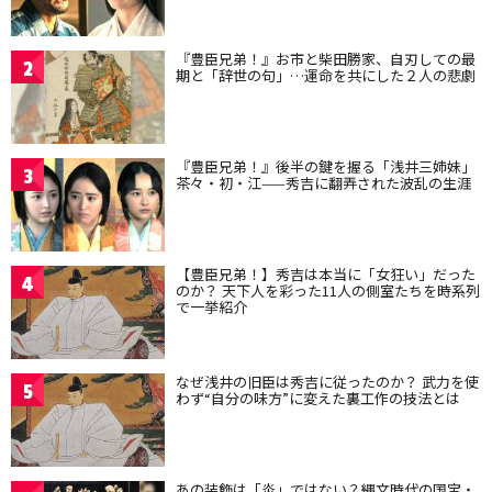
『豊臣兄弟！』お市と柴田勝家、自刃しての最
2
期と「辞世の句」…運命を共にした２人の悲劇
『豊臣兄弟！』後半の鍵を握る「浅井三姉妹」
3
茶々・初・江——秀吉に翻弄された波乱の生涯
【豊臣兄弟！】秀吉は本当に「女狂い」だった
4
のか？ 天下人を彩った11人の側室たちを時系列
で一挙紹介
なぜ浅井の旧臣は秀吉に従ったのか？ 武力を使
5
わず“自分の味方”に変えた裏工作の技法とは
あの装飾は「炎」ではない？縄文時代の国宝・