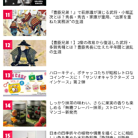
『豊臣兄弟！』で萩原護が演じる武将・小堀正
11
次とは？秀長・秀吉・家康が重用、“出家を重
ねた実務派”の生涯
【豊臣兄弟！】2度の改易から復活した武将・
12
多賀秀種とは？豊臣秀長に仕えた半年間と波乱
の生涯
ハローキティ、ポチャッコたちが昭和レトロな
13
コインケースに！「サンリオキャラクターズ コ
インケース」第２弾
しっかり抹茶の味わい、さらに果実の香りも楽
14
しめる「無糖フレーバー抹茶」ストロベリー、
マンゴー新発売
日本の四季折々の植物や情景を描くことに相応
15
しい色を集めた水彩色鉛筆『色辞典』が新発