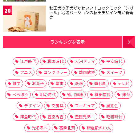
秋田犬の子犬がかわいい！ヨックモック「シガ
20
ール」地域バージョンの秋田デザイン缶が新発
売
ランキングを表示
江戸時代
戦国時代
大河ドラマ
平安時代
アニメ
ロングセラー
戦国武将
スイーツ
雑学
お菓子
幕末
漫画
時代劇
テレビ
べらぼう
明治時代
徳川家康
織田信長
抹茶
デザイン
文房具
フィギュア
展覧会
鎌倉時代
豊臣秀吉
豊臣兄弟！
昭和時代
光る君へ
葛飾北斎
鎌倉殿の13人