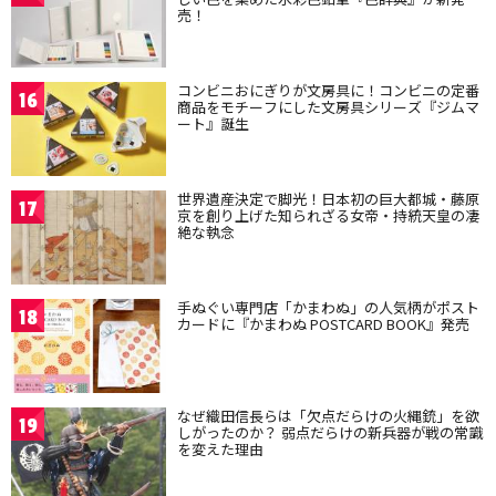
売！
コンビニおにぎりが文房具に！コンビニの定番
16
商品をモチーフにした文房具シリーズ『ジムマ
ート』誕生
世界遺産決定で脚光！日本初の巨大都城・藤原
17
京を創り上げた知られざる女帝・持統天皇の凄
絶な執念
手ぬぐい専門店「かまわぬ」の人気柄がポスト
18
カードに『かまわぬ POSTCARD BOOK』発売
なぜ織田信長らは「欠点だらけの火縄銃」を欲
19
しがったのか？ 弱点だらけの新兵器が戦の常識
を変えた理由