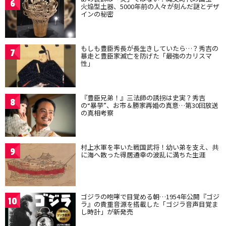
6
火焔型土器、5000年前の人々が刻んだ謎とデザ
インの秘密
もしも豊臣秀長が長生きしていたら…？秀吉の
7
暴走と豊臣家滅亡を防げた「最強のカリスマ
性」
『豊臣兄弟！』三法師の誘拐は史実？秀吉
8
の“暴挙”、お市＆勝家再婚の真意…第30回放送
の真相考察
村上水軍を率いた戦国武将！幼い弟を支え、共
9
に海へ散った得居通幸の波乱に満ちた生涯
ゴジラの咆哮で目覚める朝…1954年公開『ゴジ
10
ラ』の貴重音源を搭載した「ゴジラ音声目覚ま
し時計」が新発売