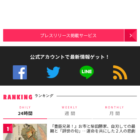
プレスリリース掲載サービス
公式アカウントで最新情報ゲット！
ランキング
RANKING
DAILY
WEEKLY
MONTHLY
24時間
週 間
月 間
『豊臣兄弟！』お市と柴田勝家、自刃しての最
1
期と「辞世の句」…運命を共にした２人の悲劇