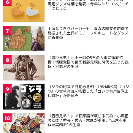
6
限定グッズ詳細を発表！今年はシリコンポーチ
「はとっこ」
土偶なりきりパーカーも！青森の縄文遺跡群で
7
発掘された土偶がモチーフのキュートなグッズ
が新発売
『豊臣兄弟！』小一郎の5万の大軍に徹底抗
8
戦！切腹覚悟で長宗我部元親に降伏を迫った武
将・谷忠澄の生涯
ゴジラの咆哮で目覚める朝…1954年公開『ゴジ
9
ラ』の貴重音源を搭載した「ゴジラ音声目覚ま
し時計」が新発売
『豊臣兄弟！』で萩原護が演じる武将・小堀正
10
次とは？秀長・秀吉・家康が重用、“出家を重
ねた実務派”の生涯