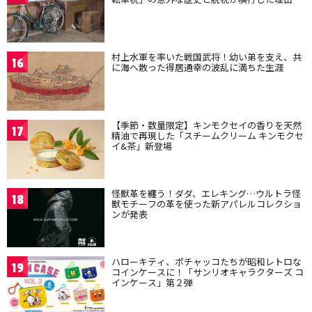
村上水軍を率いた戦国武将！幼い弟を支え、共
16
に海へ散った得居通幸の波乱に満ちた生涯
【季節・数量限定】キンモクセイの香りを天然
17
精油で再現した「スチームクリーム キンモクセ
イ&茶」新登場
怪獣革を纏う！ダダ、エレキング…ウルトラ怪
18
獣モチーフの革を使った新アパレルコレクショ
ンが発表
ハローキティ、ポチャッコたちが昭和レトロな
19
コインケースに！「サンリオキャラクターズ コ
インケース」第２弾