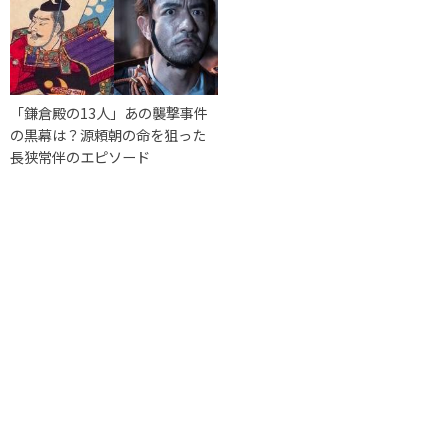
「鎌倉殿の13人」あの襲撃事件
の黒幕は？源頼朝の命を狙った
長狭常伴のエピソード