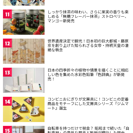
しっかり抹茶の味わい、さらに果実の香りも楽
11
しめる「無糖フレーバー抹茶」ストロベリー、
マンゴー新発売
世界遺産決定で脚光！日本初の巨大都城・藤原
12
京を創り上げた知られざる女帝・持統天皇の凄
絶な執念
日本の四季折々の植物や情景を描くことに相応
13
しい色を集めた水彩色鉛筆『色辞典』が新発
売！
コンビニおにぎりが文房具に！コンビニの定番
14
商品をモチーフにした文房具シリーズ『ジムマ
ート』誕生
自転車を持つだけで税金？ 昭和まで続いた「自
15
転車税」の意外な歴史と脱税が横行した理由