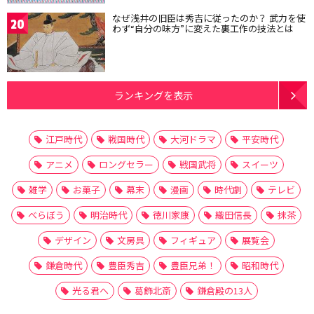
なぜ浅井の旧臣は秀吉に従ったのか？ 武力を使
20
わず“自分の味方”に変えた裏工作の技法とは
ランキングを表示
江戸時代
戦国時代
大河ドラマ
平安時代
アニメ
ロングセラー
戦国武将
スイーツ
雑学
お菓子
幕末
漫画
時代劇
テレビ
べらぼう
明治時代
徳川家康
織田信長
抹茶
デザイン
文房具
フィギュア
展覧会
鎌倉時代
豊臣秀吉
豊臣兄弟！
昭和時代
光る君へ
葛飾北斎
鎌倉殿の13人