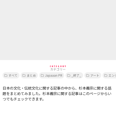
CATEGORY
カテゴリー
すべて
まとめ
Japaaan PR
_終了_
アート
エン
日本の文化・伝統文化に関する記事の中から、杉本義宗に関する話
題をまとめてみました。杉本義宗に関する記事はこのページからい
つでもチェックできます。