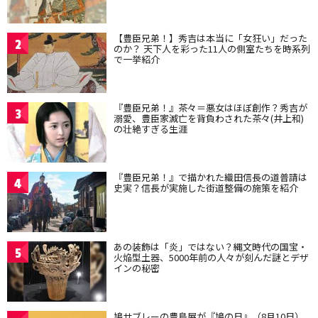
【豊臣兄弟！】秀吉は本当に「女狂い」だった
2
のか？ 天下人を彩った11人の側室たちを時系列
で一挙紹介
『豊臣兄弟！』茶々＝悪女はほぼ創作？秀吉が
3
溺愛、豊臣家滅亡を背負わされた茶々(井上和)
の壮絶すぎる生涯
『豊臣兄弟！』で描かれた織田信長の道普請は
4
史実？信長が実施した街道整備の施策を紹介
あの装飾は「炎」ではない？縄文時代の国宝・
5
火焔型土器、5000年前の人々が刻んだ謎とデザ
インの秘密
鳩サブレーの豊島屋が『鳩の日』（8月10日）