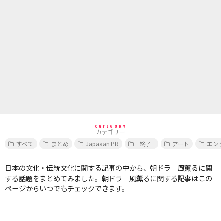
CATEGORY
カテゴリー
すべて
まとめ
Japaaan PR
_終了_
アート
エン
日本の文化・伝統文化に関する記事の中から、朝ドラ 風薫るに関
する話題をまとめてみました。朝ドラ 風薫るに関する記事はこの
ページからいつでもチェックできます。