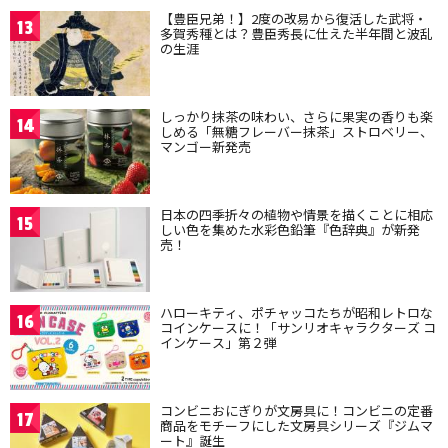
【豊臣兄弟！】2度の改易から復活した武将・
13
多賀秀種とは？豊臣秀長に仕えた半年間と波乱
の生涯
しっかり抹茶の味わい、さらに果実の香りも楽
14
しめる「無糖フレーバー抹茶」ストロベリー、
マンゴー新発売
日本の四季折々の植物や情景を描くことに相応
15
しい色を集めた水彩色鉛筆『色辞典』が新発
売！
ハローキティ、ポチャッコたちが昭和レトロな
16
コインケースに！「サンリオキャラクターズ コ
インケース」第２弾
コンビニおにぎりが文房具に！コンビニの定番
17
商品をモチーフにした文房具シリーズ『ジムマ
ート』誕生