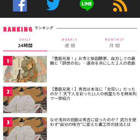
ランキング
RANKING
DAILY
WEEKLY
MONTHLY
24時間
週 間
月 間
『豊臣兄弟！』お市と柴田勝家、自刃しての最
1
期と「辞世の句」…運命を共にした２人の悲劇
【豊臣兄弟！】秀吉は本当に「女狂い」だった
2
のか？ 天下人を彩った11人の側室たちを時系列
で一挙紹介
なぜ浅井の旧臣は秀吉に従ったのか？ 武力を使
3
わず“自分の味方”に変えた裏工作の技法とは