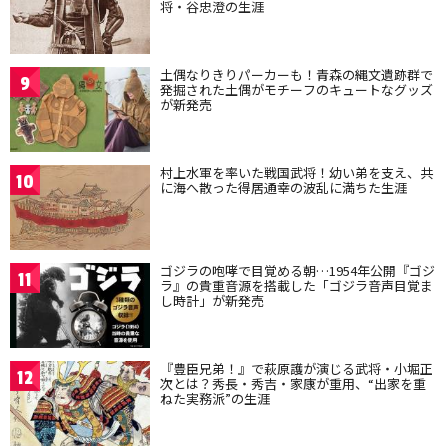
将・谷忠澄の生涯
土偶なりきりパーカーも！青森の縄文遺跡群で
9
発掘された土偶がモチーフのキュートなグッズ
が新発売
村上水軍を率いた戦国武将！幼い弟を支え、共
10
に海へ散った得居通幸の波乱に満ちた生涯
ゴジラの咆哮で目覚める朝…1954年公開『ゴジ
11
ラ』の貴重音源を搭載した「ゴジラ音声目覚ま
し時計」が新発売
『豊臣兄弟！』で萩原護が演じる武将・小堀正
12
次とは？秀長・秀吉・家康が重用、“出家を重
ねた実務派”の生涯