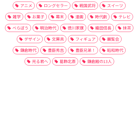
アニメ
ロングセラー
戦国武将
スイーツ
雑学
お菓子
幕末
漫画
時代劇
テレビ
べらぼう
明治時代
徳川家康
織田信長
抹茶
デザイン
文房具
フィギュア
展覧会
鎌倉時代
豊臣秀吉
豊臣兄弟！
昭和時代
光る君へ
葛飾北斎
鎌倉殿の13人