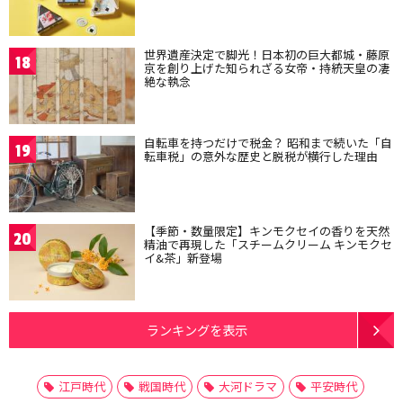
世界遺産決定で脚光！日本初の巨大都城・藤原
18
京を創り上げた知られざる女帝・持統天皇の凄
絶な執念
自転車を持つだけで税金？ 昭和まで続いた「自
19
転車税」の意外な歴史と脱税が横行した理由
【季節・数量限定】キンモクセイの香りを天然
20
精油で再現した「スチームクリーム キンモクセ
イ&茶」新登場
ランキングを表示
江戸時代
戦国時代
大河ドラマ
平安時代