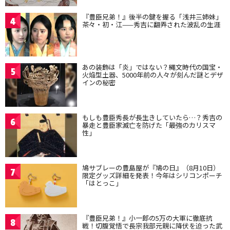
『豊臣兄弟！』後半の鍵を握る「浅井三姉妹」
4
茶々・初・江——秀吉に翻弄された波乱の生涯
あの装飾は「炎」ではない？縄文時代の国宝・
5
火焔型土器、5000年前の人々が刻んだ謎とデザ
インの秘密
もしも豊臣秀長が長生きしていたら…？秀吉の
6
暴走と豊臣家滅亡を防げた「最強のカリスマ
性」
鳩サブレーの豊島屋が『鳩の日』（8月10日）
7
限定グッズ詳細を発表！今年はシリコンポーチ
「はとっこ」
『豊臣兄弟！』小一郎の5万の大軍に徹底抗
8
戦！切腹覚悟で長宗我部元親に降伏を迫った武